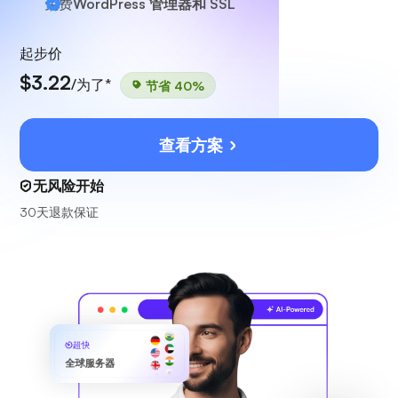
免费
WordPress 管理器和 SSL
起步价
$3.22
/为了*
节省 40%
查看方案
无风险开始
30天退款保证
超快
全球服务器