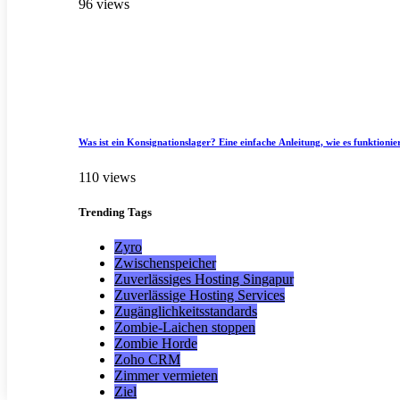
96 views
Was ist ein Konsignationslager? Eine einfache Anleitung, wie es funktionie
110 views
Trending
Tags
Zyro
Zwischenspeicher
Zuverlässiges Hosting Singapur
Zuverlässige Hosting Services
Zugänglichkeitsstandards
Zombie-Laichen stoppen
Zombie Horde
Zoho CRM
Zimmer vermieten
Ziel