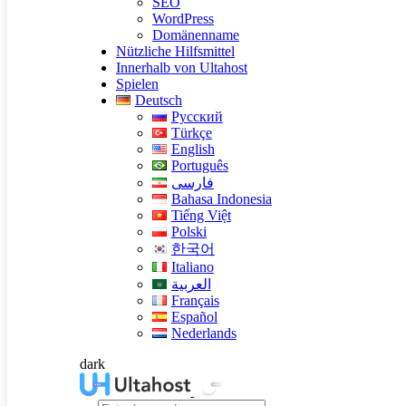
SEO
WordPress
Domänenname
Nützliche Hilfsmittel
Innerhalb von Ultahost
Spielen
Deutsch
Русский
Türkçe
English
Português
فارسی
Bahasa Indonesia
Tiếng Việt
Polski
한국어
Italiano
العربية
Français
Español
Nederlands
dark