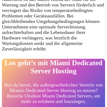
Wartung und den Betrieb von Servern förderlich und
verringert das Risiko von temperaturbedingten
Problemen oder Geräteausfällen. Bei
gleichbleibenden Umgebungsbedingungen können
Unternehmen eine optimale Serverleistung
aufrechterhalten und die Lebensdauer ihrer
Hardware verlängern, was letztlich die
Wartungskosten senkt und die allgemeine
Zuverlässigkeit erhöht.
Los geht’s mit Miami Dedicated
Server Hosting
Bist du bereit, die außergewöhnlichen Vorteile von
Miamis Dedicated Server Hosting zu nutzen?
Besuche Ultahost Miami Dedicated Servers, um
mehr zu erfahren und loszulegen.