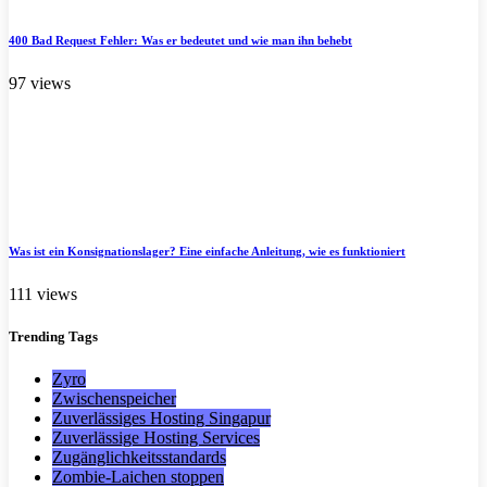
400 Bad Request Fehler: Was er bedeutet und wie man ihn behebt
97 views
Was ist ein Konsignationslager? Eine einfache Anleitung, wie es funktioniert
111 views
Trending
Tags
Zyro
Zwischenspeicher
Zuverlässiges Hosting Singapur
Zuverlässige Hosting Services
Zugänglichkeitsstandards
Zombie-Laichen stoppen