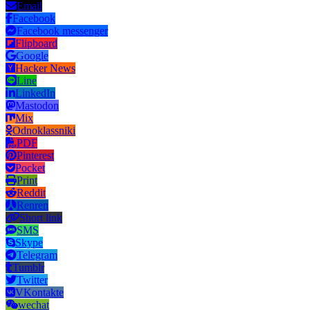
Email
Facebook
Facebook messenger
Flipboard
Google
Hacker News
Line
LinkedIn
Mastodon
Mix
Odnoklassniki
PDF
Pinterest
Pocket
Print
Reddit
Renren
Short link
SMS
Skype
Telegram
Tumblr
Twitter
VKontakte
wechat