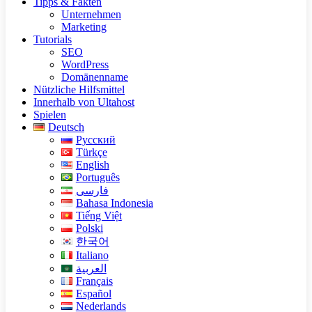
Tipps & Fakten
Unternehmen
Marketing
Tutorials
SEO
WordPress
Domänenname
Nützliche Hilfsmittel
Innerhalb von Ultahost
Spielen
Deutsch
Русский
Türkçe
English
Português
فارسی
Bahasa Indonesia
Tiếng Việt
Polski
한국어
Italiano
العربية
Français
Español
Nederlands