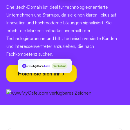
Eine .tech-Domain ist ideal für technologieorientierte
Unternehmen und Startups, da sie einen klaren Fokus auf
Innovation und hochmoderne Lösungen signalisiert. Sie
erhöht die Markensichtbarkeit innerhalb der
Technologiebranche und hilft, technisch versierte Kunden
und Interessenvertreter anzuziehen, die nach
Fachkompetenz suchen.
www
MyCafe
.tech
Verfügbar!
Holen Sie sich Ihr