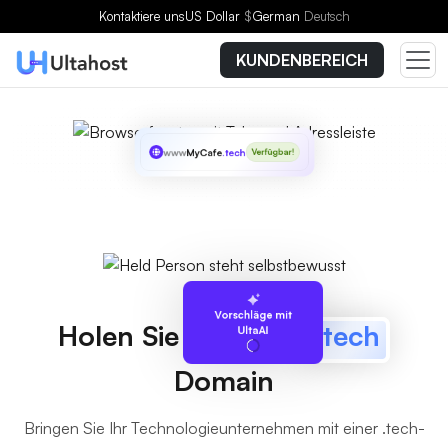
Kontaktiere uns
US Dollar
$
German
Deutsch
KUNDENBEREICH
www
MyCafe
.tech
Verfügbar!
Vorschläge mit
Holen Sie sich Ihre
.tech
UltaAI
Domain
Bringen Sie Ihr Technologieunternehmen mit einer .tech-