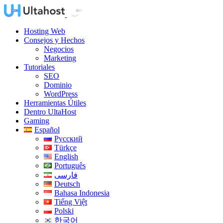
Hosting Web
Consejos y Hechos
Negocios
Marketing
Tutoriales
SEO
Dominio
WordPress
Herramientas Útiles
Dentro UltaHost
Gaming
Español
Русский
Türkçe
English
Português
فارسی
Deutsch
Bahasa Indonesia
Tiếng Việt
Polski
한국어