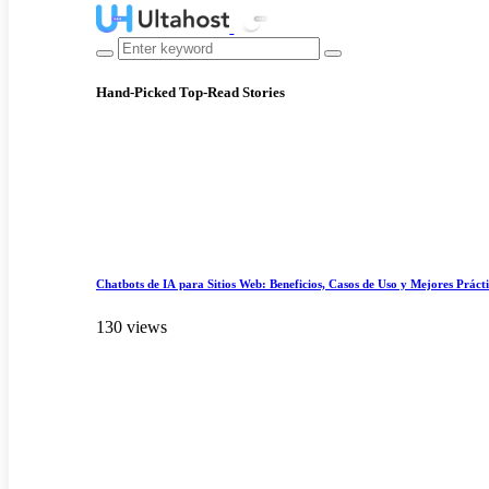
Hand-Picked
Top-Read Stories
Chatbots de IA para Sitios Web: Beneficios, Casos de Uso y Mejores Práct
130 views