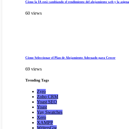
Cómo la IA está cambiando el rendimiento del alojamiento web y la asigna
60 views
Cómo Seleccionar el Plan de Alojamiento Adecuado para Crecer
69 views
Trending
Tags
Zyro
Zoho CRM
Yoast SEO
Yoast
Yay Swatches
Xero
XAMPP
WritersGig