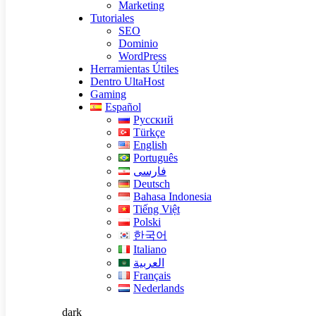
Marketing
Tutoriales
SEO
Dominio
WordPress
Herramientas Útiles
Dentro UltaHost
Gaming
Español
Русский
Türkçe
English
Português
فارسی
Deutsch
Bahasa Indonesia
Tiếng Việt
Polski
한국어
Italiano
العربية
Français
Nederlands
dark