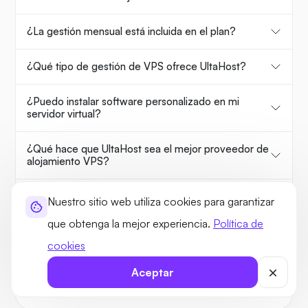
¿La gestión mensual está incluida en el plan?
¿Qué tipo de gestión de VPS ofrece UltaHost?
¿Puedo instalar software personalizado en mi
servidor virtual?
¿Qué hace que UltaHost sea el mejor proveedor de
alojamiento VPS?
¿Qué características adicionales debo buscar en los
Nuestro sitio web utiliza cookies para garantizar
proveedores de VPS?
que obtenga la mejor experiencia.
Política de
¿Qué es KVM? ¿Cuáles son sus ventajas?
cookies
Aceptar
¿Está abierto el puerto 25 en los planes de
alojamiento VPS de UltaHost?