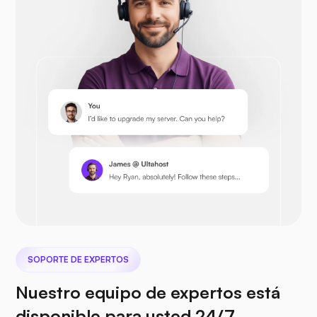
Opencart
Prestashop
Nextcloud
SOPORTE DE EXPERTOS
Nuestro equipo de expertos está
Seafile
disponible para usted 24/7