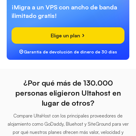
¡Migra a un VPS con ancho de banda
ilimitado gratis!
Elige un plan
Garantía de devolución de dinero de 30 días
¿Por qué más de 130.000
personas eligieron Ultahost en
lugar de otros?
Compare UltaHost con los principales proveedores de
alojamiento como GoDaddy, Bluehost y SiteGround para ver
por qué nuestros planes ofrecen más valor, velocidad y