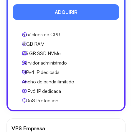
ADQUIRIR
3
núcleos de CPU
4 GB
RAM
75 GB
SSD NVMe
Servidor administrado
1 IPv4
IP dedicada
Ancho de banda ilimitado
8 IPv6
IP dedicada
DDoS Protection
VPS Empresa