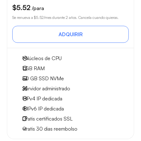
$5.52
/para
Se renueva a
$5.52
/mes durante 2 años. Cancela cuando quieras.
ADQUIRIR
1
Núcleos de CPU
1 GB
RAM
30 GB
SSD NVMe
Servidor administrado
1 IPv4
IP dedicada
4 IPv6
IP dedicada
Gratis
certificados SSL
Gratis
30 dias
reembolso