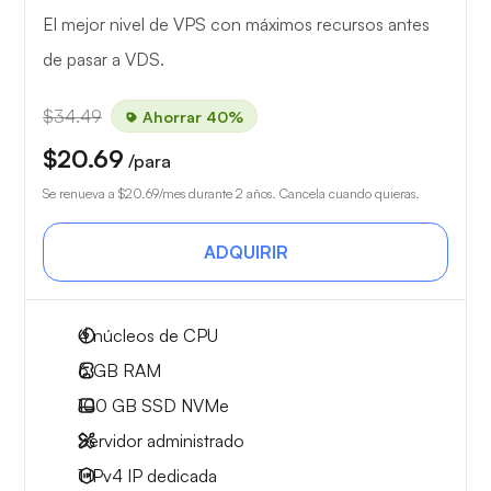
El mejor nivel de VPS con máximos recursos antes
de pasar a VDS.
$34.49
Ahorrar 40%
$20.69
/para
Se renueva a
$20.69
/mes durante 2 años. Cancela cuando quieras.
ADQUIRIR
4
núcleos de CPU
6 GB
RAM
100 GB
SSD NVMe
Servidor administrado
1 IPv4
IP dedicada