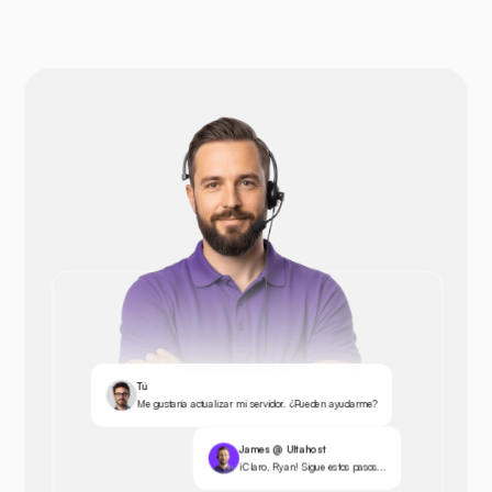
Tú
Me gustaría actualizar mi servidor. ¿Pueden ayudarme?
James @ Ultahost
¡Claro, Ryan! Sigue estos pasos...