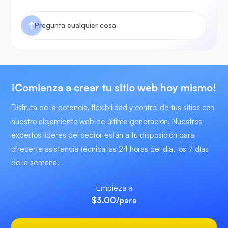
¡Comienza a crear tu sitio web hoy mismo!
Disfruta de la potencia, flexibilidad y control de tus sitios con
nuestro alojamiento web de última generación. Nuestros
expertos líderes del sector están a tu disposición para
ofrecerte asistencia técnica las 24 horas del día, los 7 días
de la semana.
Empieza a
$3.00
/para