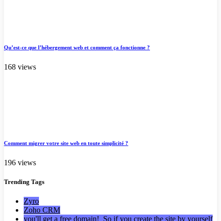
Qu’est-ce que l’hébergement web et comment ça fonctionne ?
168 views
Comment migrer votre site web en toute simplicité ?
196 views
Trending
Tags
Zyro
Zoho CRM
you'll get a free domain! So if you create the site by yourself