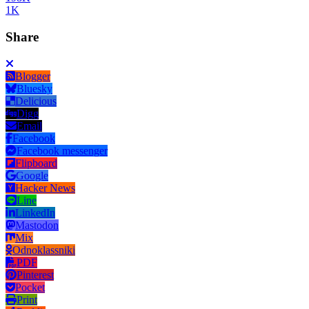
1K
Share
Blogger
Bluesky
Delicious
Digg
Email
Facebook
Facebook messenger
Flipboard
Google
Hacker News
Line
LinkedIn
Mastodon
Mix
Odnoklassniki
PDF
Pinterest
Pocket
Print