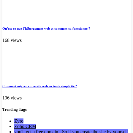
Qu’est-ce que l’hébergement web et comment ça fonctionne ?
168 views
Comment migrer votre site web en toute simplicité ?
196 views
Trending
Tags
Zyro
Zoho CRM
you'll get a free domain! So if you create the site by yourself