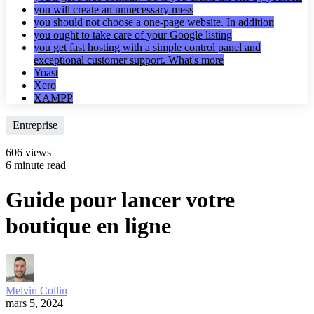
you will create an unnecessary mess
you should not choose a one-page website. In addition
you ought to take care of your Google listing
you get fast hosting with a simple control panel and
exceptional customer support. What's more
Yoast
Xero
XAMPP
Entreprise
606 views
6 minute read
Guide pour lancer votre
boutique en ligne
Melvin Collin
mars 5, 2024