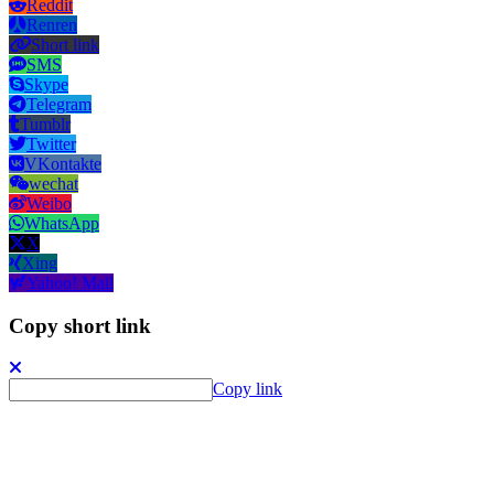
Reddit
Renren
Short link
SMS
Skype
Telegram
Tumblr
Twitter
VKontakte
wechat
Weibo
WhatsApp
X
Xing
Yahoo! Mail
Copy short link
Copy link