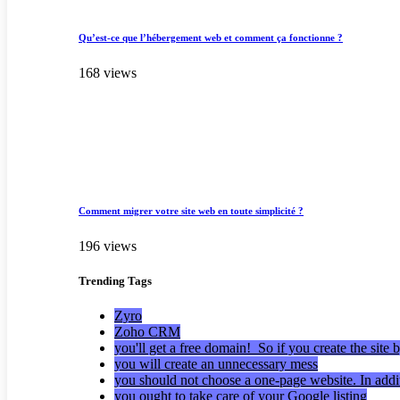
Qu’est-ce que l’hébergement web et comment ça fonctionne ?
168 views
Comment migrer votre site web en toute simplicité ?
196 views
Trending
Tags
Zyro
Zoho CRM
you'll get a free domain! So if you create the site 
you will create an unnecessary mess
you should not choose a one-page website. In addi
you ought to take care of your Google listing