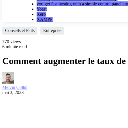
you get fast hosting with a simple control panel a
Yoast
Xero
XAMPP
Conseils et Faits
Entreprise
770 views
6 minute read
Comment augmenter le taux de c
Melvin Collin
mai 3, 2023