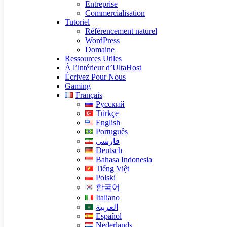
Entreprise
Commercialisation
Tutoriel
Référencement naturel
WordPress
Domaine
Ressources Utiles
À l’intérieur d’UltaHost
Écrivez Pour Nous
Gaming
Français
Русский
Türkçe
English
Português
فارسی
Deutsch
Bahasa Indonesia
Tiếng Việt
Polski
한국어
Italiano
العربية
Español
Nederlands