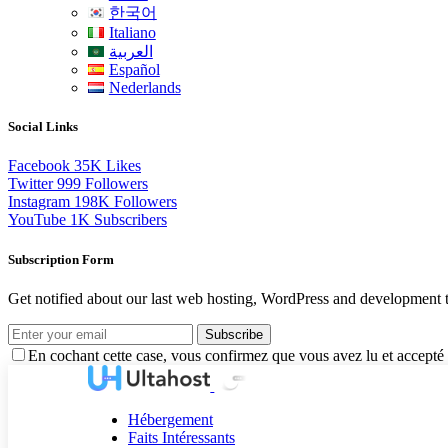
한국어
Italiano
العربية
Español
Nederlands
Social Links
Facebook
35K
Likes
Twitter
999
Followers
Instagram
198K
Followers
YouTube
1K
Subscribers
Subscription Form
Get notified about our last web hosting, WordPress and development t
Subscribe
En cochant cette case, vous confirmez que vous avez lu et accepté 
Hébergement
Faits Intéressants