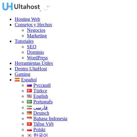
Hosting Web
Consejos y Hechos
Negocios
Marketing
Tutoriales
SEO
Dominio
WordPress
Herramientas Útiles
Dentro UltaHost
Gaming
Español
Русский
Türkçe
English
Português
فارسی
Deutsch
Bahasa Indonesia
Tiếng Việt
Polski
한국어