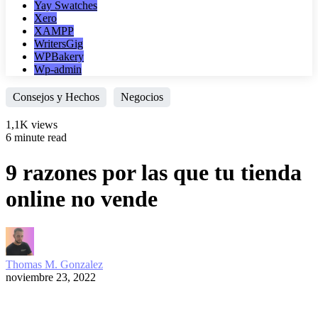
Yay Swatches
Xero
XAMPP
WritersGig
WPBakery
Wp-admin
Consejos y Hechos
Negocios
1,1K views
6 minute read
9 razones por las que tu tienda
online no vende
Thomas M. Gonzalez
noviembre 23, 2022