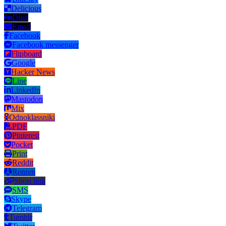
Delicious
Digg
Email
Facebook
Facebook messenger
Flipboard
Google
Hacker News
Line
LinkedIn
Mastodon
Mix
Odnoklassniki
PDF
Pinterest
Pocket
Print
Reddit
Renren
Short link
SMS
Skype
Telegram
Tumblr