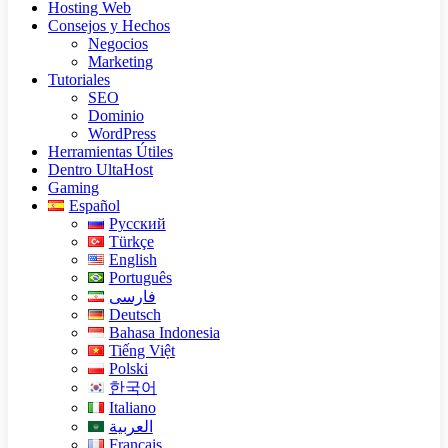
Hosting Web
Consejos y Hechos
Negocios
Marketing
Tutoriales
SEO
Dominio
WordPress
Herramientas Útiles
Dentro UltaHost
Gaming
Español
Русский
Türkçe
English
Português
فارسی
Deutsch
Bahasa Indonesia
Tiếng Việt
Polski
한국어
Italiano
العربية
Français