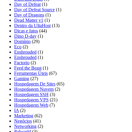
Day of Defeat
(1)
Day of Defeat Source
(1)
Day of Dragons
(1)
Dead Matter v1
(1)
Dentro da UltaHost
(13)
Dicas e fatos
(44)
Dino D-day
(1)
Domínio
(29)
Eco
(2)
Enshrouded
(1)
Enshrouded
(1)
Factorio
(2)
Feed the Beast
(1)
Ferramentas Úteis
(67)
Gaming
(27)
Hospedagem De Sites
(65)
Hospedagem Nuvem
(2)
Hospedagem SSH
(3)
Hospedagem VPS
(21)
Hospedagem Web
(7)
IA
(2)
Marketing
(62)
Negócios
(41)
Networking
(2)
Palworld
(3)