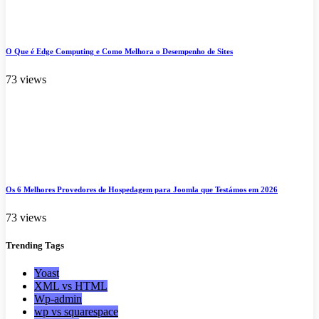
O Que é Edge Computing e Como Melhora o Desempenho de Sites
73 views
Os 6 Melhores Provedores de Hospedagem para Joomla que Testámos em 2026
73 views
Trending
Tags
Yoast
XML vs HTML
Wp-admin
wp vs squarespace