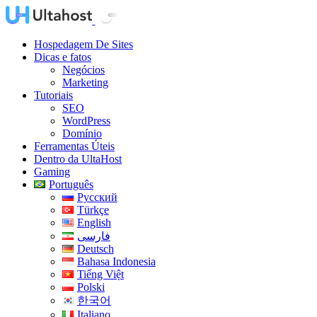
Hospedagem De Sites
Dicas e fatos
Negócios
Marketing
Tutoriais
SEO
WordPress
Domínio
Ferramentas Úteis
Dentro da UltaHost
Gaming
Português
Русский
Türkçe
English
فارسی
Deutsch
Bahasa Indonesia
Tiếng Việt
Polski
한국어
Italiano