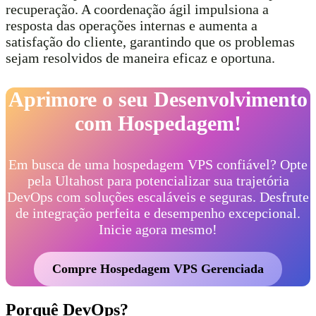
recuperação. A coordenação ágil impulsiona a
resposta das operações internas e aumenta a
satisfação do cliente, garantindo que os problemas
sejam resolvidos de maneira eficaz e oportuna.
Aprimore o seu Desenvolvimento
com Hospedagem!
Em busca de uma hospedagem VPS confiável? Opte
pela Ultahost para potencializar sua trajetória
DevOps com soluções escaláveis e seguras. Desfrute
de integração perfeita e desempenho excepcional.
Inicie agora mesmo!
Compre Hospedagem VPS Gerenciada
Porquê DevOps?