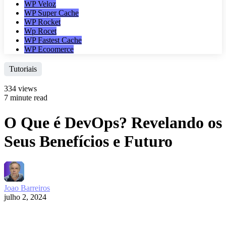
WP Veloz
WP Super Cache
WP Rocket
Wp Rocet
WP Fastest Cache
WP Ecoomerce
Tutoriais
334 views
7 minute read
O Que é DevOps? Revelando os
Seus Benefícios e Futuro
Joao Barreiros
julho 2, 2024