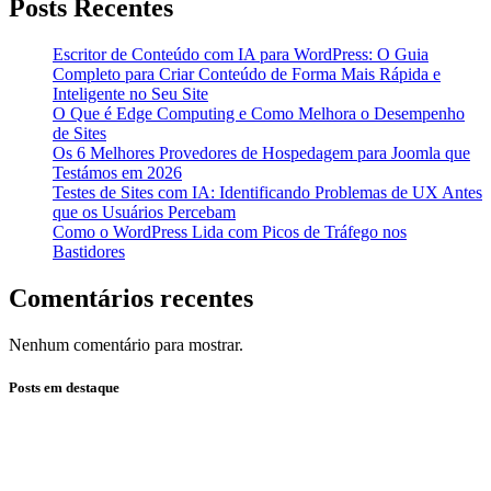
Posts Recentes
Escritor de Conteúdo com IA para WordPress: O Guia
Completo para Criar Conteúdo de Forma Mais Rápida e
Inteligente no Seu Site
O Que é Edge Computing e Como Melhora o Desempenho
de Sites
Os 6 Melhores Provedores de Hospedagem para Joomla que
Testámos em 2026
Testes de Sites com IA: Identificando Problemas de UX Antes
que os Usuários Percebam
Como o WordPress Lida com Picos de Tráfego nos
Bastidores
Comentários recentes
Nenhum comentário para mostrar.
Posts em destaque