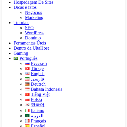
Hospedagem De Sites
Dicas e fatos
Negócios
Marketing
Tutoriais
SEO
WordPress
Domínio
Ferramentas Úteis
Dentro da UltaHost
Gaming
Português
Русский
Türkçe
English
فارسی
Deutsch
Bahasa Indonesia
Tiếng Việt
Polski
한국어
Italiano
العربية
Français
Español