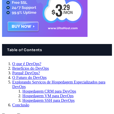
Table of Contents
O que é DevOps?
Benefícios do DevOps
Porquê DevOps?
O Futuro do DevOps
Explorando Serviços de Hospedagem Especializados para
DevOps
Hospedagem CRM para DevOps
Hospedagem VM para DevOps
Hospedagem SSH para DevOps
Conclusão