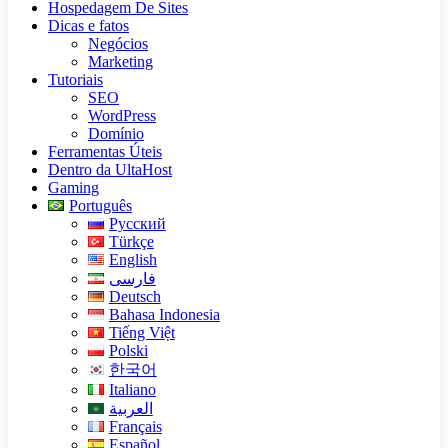
Hospedagem De Sites
Dicas e fatos
Negócios
Marketing
Tutoriais
SEO
WordPress
Domínio
Ferramentas Úteis
Dentro da UltaHost
Gaming
Português
Русский
Türkçe
English
فارسی
Deutsch
Bahasa Indonesia
Tiếng Việt
Polski
한국어
Italiano
العربية
Français
Español