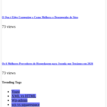
O Que é Edge Computing e Como Melhora o Desempenho de Sites
73 views
Os 6 Melhores Provedores de Hospedagem para Joomla que Testámos em 2026
73 views
Trending
Tags
Yoast
XML vs HTML
Wp-admin
wp vs squarespace