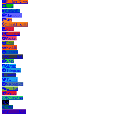
Hacker News
Line
LinkedIn
Mastodon
Mix
Odnoklassniki
PDF
Pinterest
Pocket
Print
Reddit
Renren
Short link
SMS
Skype
Telegram
Tumblr
Twitter
VKontakte
wechat
Weibo
WhatsApp
X
Xing
Yahoo! Mail