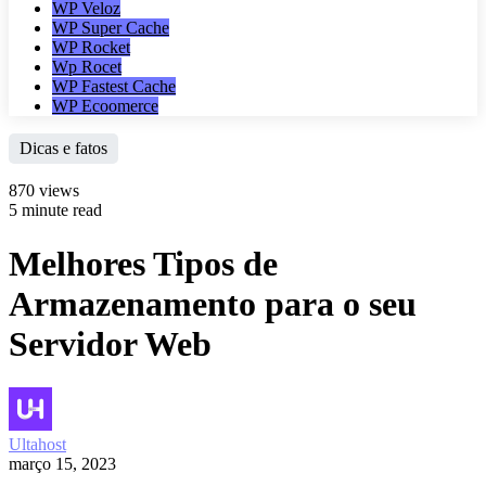
WP Veloz
WP Super Cache
WP Rocket
Wp Rocet
WP Fastest Cache
WP Ecoomerce
Dicas e fatos
870 views
5 minute read
Melhores Tipos de
Armazenamento para o seu
Servidor Web
Ultahost
março 15, 2023