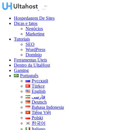
Hospedagem De Sites
Dicas e fatos
Negócios
Marketing
Tutoriais
SEO
WordPress
Domínio
Ferramentas Úteis
Dentro da UltaHost
Gaming
Português
Русский
Türkçe
English
فارسی
Deutsch
Bahasa Indonesia
Tiếng Việt
Polski
한국어
Italiano