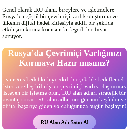
Genel olarak .RU alanı, bireylere ve işletmelere
Rusya’da güçlü bir çevrimiçi varlık oluşturma ve
ülkenin dijital hedef kitlesiyle etkili bir şekilde
etkileşim kurma konusunda değerli bir fırsat
sunuyor.
Rusya’da Çevrimiçi Varlığınızı
Kurmaya Hazır mısınız?
İster Rus hedef kitleyi etkili bir şekilde hedeflemek
ister yerelleştirilmiş bir çevrimiçi varlık oluşturmak
isteyen bir işletme olun, .RU alan adları stratejik bir
avantaj sunar. .RU alan adlarının gücünü keşfedin ve
dijital başarıya giden yolculuğunuza bugün başlayın!
RU Alan Adı Satın Al