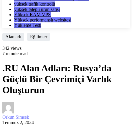
yüksek trafik kontrolü
yüksek talepli ürün satışı
Yüksek RAM VPS
Yüksek performanslı websitesi
Yükleme Testi
Alan adı
Eğitimler
342 views
7 minute read
.RU Alan Adları: Rusya’da
Güçlü Bir Çevrimiçi Varlık
Oluşturun
Orkun Simsek
Temmuz 2, 2024