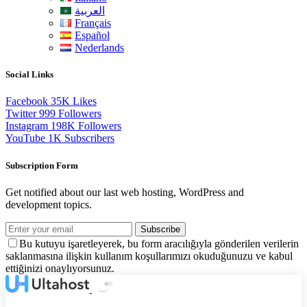
العربية
Français
Español
Nederlands
Social Links
Facebook
35K
Likes
Twitter
999
Followers
Instagram
198K
Followers
YouTube
1K
Subscribers
Subscription Form
Get notified about our last web hosting, WordPress and
development topics.
Subscribe
Bu kutuyu işaretleyerek, bu form aracılığıyla gönderilen verilerin
saklanmasına ilişkin kullanım koşullarımızı okuduğunuzu ve kabul
ettiğinizi onaylıyorsunuz.