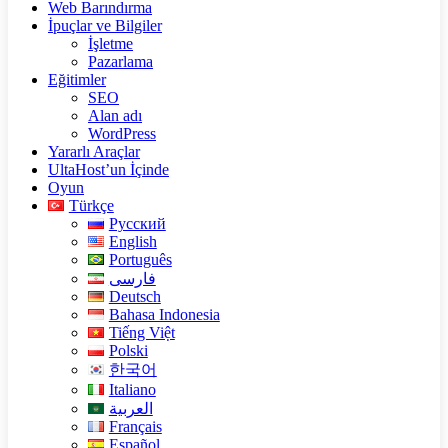
Web Barındırma
İpuçlar ve Bilgiler
İşletme
Pazarlama
Eğitimler
SEO
Alan adı
WordPress
Yararlı Araçlar
UltaHost’un İçinde
Oyun
Türkçe
Русский
English
Português
فارسی
Deutsch
Bahasa Indonesia
Tiếng Việt
Polski
한국어
Italiano
العربية
Français
Español