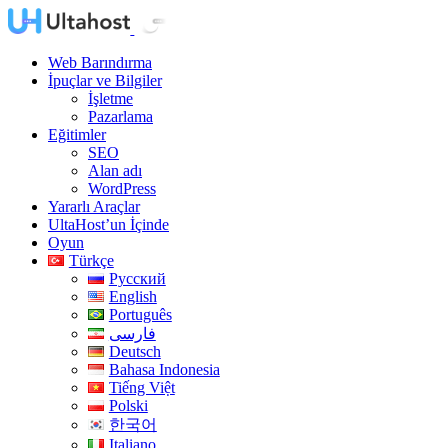
Web Barındırma
İpuçlar ve Bilgiler
İşletme
Pazarlama
Eğitimler
SEO
Alan adı
WordPress
Yararlı Araçlar
UltaHost’un İçinde
Oyun
Türkçe
Русский
English
Português
فارسی
Deutsch
Bahasa Indonesia
Tiếng Việt
Polski
한국어
Italiano