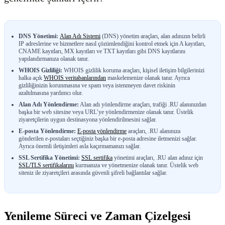
DNS Yönetimi:
Alan Adı Sistemi
(DNS) yönetim araçları, alan adınızın belirli
IP adreslerine ve hizmetlere nasıl çözümlendiğini kontrol etmek için A kayıtları,
CNAME kayıtları, MX kayıtları ve TXT kayıtları gibi DNS kayıtlarını
yapılandırmanıza olanak tanır.
WHOIS Gizliliği:
WHOIS gizlilik koruma araçları, kişisel iletişim bilgilerinizi
halka açık
WHOIS veritabanlarından
maskelemenize olanak tanır. Ayrıca
gizliliğinizin korunmasına ve spam veya istenmeyen davet riskinin
azaltılmasına yardımcı olur.
Alan Adı Yönlendirme:
Alan adı yönlendirme araçları, trafiği .RU alanınızdan
başka bir web sitesine veya URL’ye yönlendirmenize olanak tanır. Üstelik
ziyaretçilerin uygun destinasyona yönlendirilmesini sağlar.
E-posta Yönlendirme:
E-posta yönlendirme
araçları, .RU alanınıza
gönderilen e-postaları seçtiğiniz başka bir e-posta adresine iletmenizi sağlar.
Ayrıca önemli iletişimleri asla kaçırmamanızı sağlar.
SSL Sertifika Yönetimi:
SSL sertifika
yönetimi araçları, .RU alan adınız için
SSL/TLS sertifikalarını
kurmanıza ve yönetmenize olanak tanır. Üstelik web
siteniz ile ziyaretçileri arasında güvenli şifreli bağlantılar sağlar.
Yenileme Süreci ve Zaman Çizelgesi