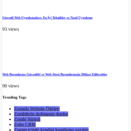
Güvenli Web Uygulamaları: En İyi Teknikler ve Nasıl Uygulanır
93 views
Web Barındırma Güvenliği ve Web Sitesi Barındırmada Dikkat Edilecekler
90 views
Trending
Tags
Zorunlu Website Öğeleri
Zombilerin doğmasını durdur
Zombi Sürüsü
Zoho CRM
Zaman içinde kendini kanıtlamış yazılım