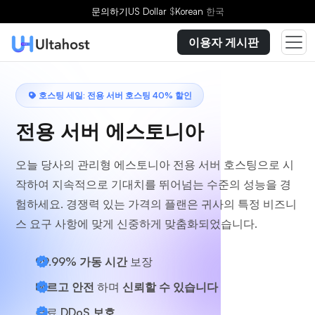
플랜을 선택하세요
문의하기
US Dollar
$
Korean
한국
이용자 게시판
호스팅 세일: 전용 서버 호스팅 40% 할인
전용 서버 에스토니아
오늘 당사의 관리형 에스토니아 전용 서버 호스팅으로 시
작하여 지속적으로 기대치를 뛰어넘는 수준의 성능을 경
험하세요. 경쟁력 있는 가격의 플랜은 귀사의 특정 비즈니
스 요구 사항에 맞게 신중하게 맞춤화되었습니다.
99.99% 가동 시간
보장
빠르고 안전
하며
신뢰할 수 있습니다
무료
DDoS 보호