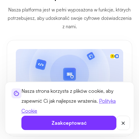
Nasza platforma jest w pełni wyposażona w funkcje, których
potrzebujesz, aby udoskonalić swoje cyfrowe doświadczenia
z nami.
Nasza strona korzysta z plików cookie, aby
zapewnić Ci jak najlepsze wrażenia.
Polityka
Przykłady zastosowań
Cookie
Przypadki użycia i cel zarządzanego Belize
Zaakceptować
VPS