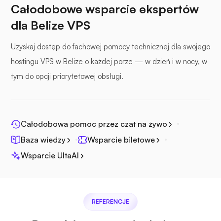
Całodobowe wsparcie ekspertów
Plik morski
dla Belize VPS
Uzyskaj dostęp do fachowej pomocy technicznej dla swojego
hostingu VPS w Belize o każdej porze — w dzień i w nocy, w
tym do opcji priorytetowej obsługi.
Fotopryzmat
Całodobowa pomoc przez czat na żywo
Baza wiedzy
Wsparcie biletowe
Jitsi
Wsparcie UltaAI
REFERENCJE
Pleksa