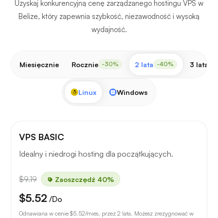
Uzyskaj konkurencyjną cenę zarządzanego hostingu VPS w
Belize, który zapewnia szybkość, niezawodność i wysoką
wydajność.
Miesięcznie
Rocznie
2 lata
3 lata
-30%
-40%
-
Linux
Windows
VPS BASIC
Idealny i niedrogi hosting dla początkujących.
$9.19
Zaoszczędź 40%
$5.52
/Do
Odnawiana w cenie
$5.52
/mies. przez 2 lata. Możesz zrezygnować w