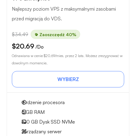
Najlepszy poziom VPS z maksymalnymi zasobami
przed migracją do VDS.
$34.49
Zaoszczędź 40%
$20.69
/Do
Odnawiana w cenie
$20.69
/mies. przez 2 lata. Możesz zrezygnować w
dowolnym momencie.
WYBIERZ
4
rdzenie procesora
6 GB
RAM
100 GB
Dysk SSD NVMe
Zarządzany serwer