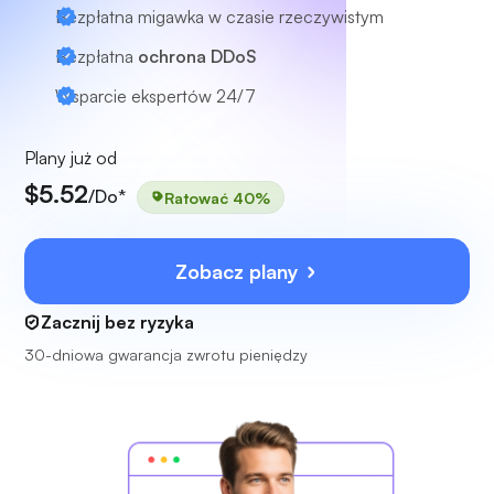
Bezpłatna migawka w czasie rzeczywistym
Bezpłatna
ochrona DDoS
Wsparcie ekspertów
24/7
Plany już od
$5.52
/Do*
Ratować 40%
Zobacz plany
Zacznij bez ryzyka
30-dniowa gwarancja zwrotu pieniędzy