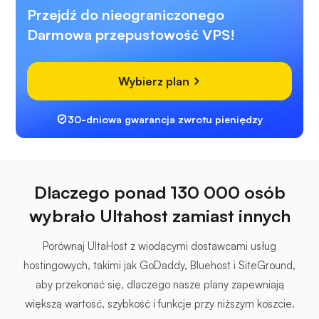
Przejdź do nieograniczonego
Darmowa przepustowość VPS!
Wybierz plan
30-dniowa gwarancja zwrotu pieniędzy
Dlaczego ponad 130 000 osób
wybrało Ultahost zamiast innych
Porównaj UltaHost z wiodącymi dostawcami usług
hostingowych, takimi jak GoDaddy, Bluehost i SiteGround,
aby przekonać się, dlaczego nasze plany zapewniają
większą wartość, szybkość i funkcje przy niższym koszcie.