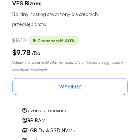
VPS Biznes
Solidny hosting stworzony dla średnich
przedsiębiorstw.
$16.10
Zaoszczędź 40%
$9.78
/Do
Odnawiana w cenie
$9.78
/mies. przez 2 lata. Możesz zrezygnować w
dowolnym momencie.
WYBIERZ
2
rdzenie procesora
2 GB
RAM
50 GB
Dysk SSD NVMe