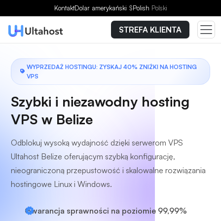
Wybierz plan
Kontakt
Dolar amerykański
$
Polish
Polski
STREFA KLIENTA
WYPRZEDAŻ HOSTINGU: ZYSKAJ 40% ZNIŻKI NA HOSTING
VPS
Szybki i niezawodny hosting
VPS w Belize
Odblokuj wysoką wydajność dzięki serwerom VPS
Ultahost Belize oferującym szybką konfigurację,
nieograniczoną przepustowość i skalowalne rozwiązania
hostingowe Linux i Windows.
Gwarancja sprawności na poziomie 99,99%