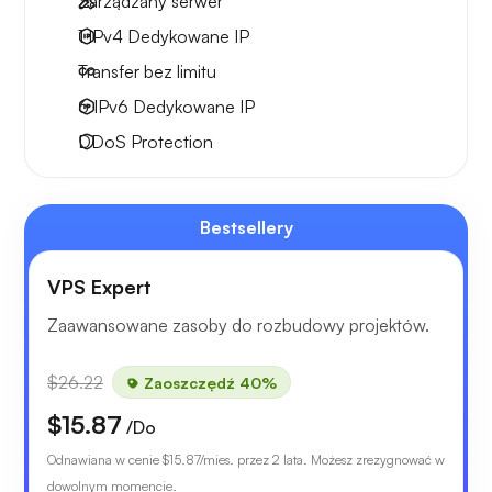
Zarządzany serwer
1 IPv4
Dedykowane IP
Transfer bez limitu
6 IPv6
Dedykowane IP
DDoS Protection
Bestsellery
VPS Expert
Zaawansowane zasoby do rozbudowy projektów.
$26.22
Zaoszczędź 40%
$15.87
/Do
Odnawiana w cenie
$15.87
/mies. przez 2 lata. Możesz zrezygnować w
dowolnym momencie.