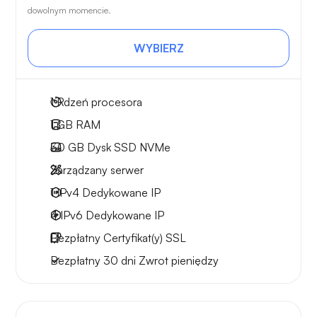
dowolnym momencie.
WYBIERZ
1
Rdzeń procesora
1 GB
RAM
30 GB
Dysk SSD NVMe
Zarządzany serwer
1 IPv4
Dedykowane IP
4 IPv6
Dedykowane IP
Bezpłatny
Certyfikat(y) SSL
Bezpłatny
30 dni
Zwrot pieniędzy