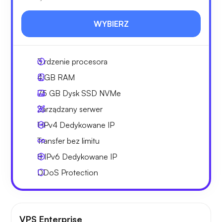
WYBIERZ
3
rdzenie procesora
4 GB
RAM
75 GB
Dysk SSD NVMe
Zarządzany serwer
1 IPv4
Dedykowane IP
Transfer bez limitu
8 IPv6
Dedykowane IP
DDoS Protection
VPS Enterprise