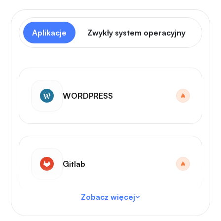
Aplikacje
Zwykły system operacyjny
Pan
WORDPRESS
Gitlab
Zobacz więcej