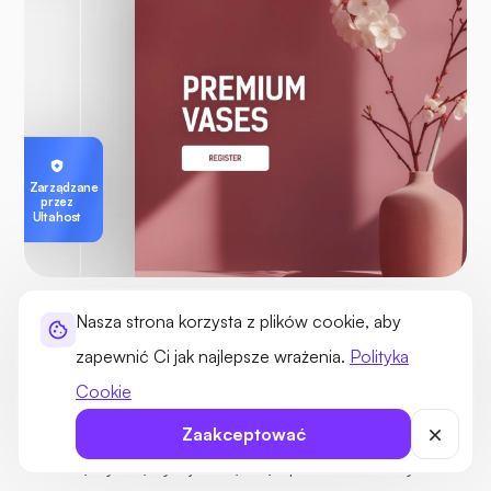
Zarządzane
przez
Ultahost
Nasza strona korzysta z plików cookie, aby
ZARZĄDZANE I WYDAJNE SERWERY
zapewnić Ci jak najlepsze wrażenia.
Polityka
Szybkie serwery z globalnie niskim
Cookie
opóźnieniem
Zaakceptować
Ciesz się wysoką wydajnością dzięki procesorom o wysokim