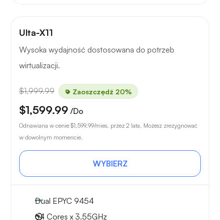
Ulta-X11
Wysoka wydajność dostosowana do potrzeb
wirtualizacji.
$1,999.99
Zaoszczędź 20%
$1,599.99
/Do
Odnawiana w cenie
$1,599.99
/mies. przez 2 lata. Możesz zrezygnować
w dowolnym momencie.
WYBIERZ
Dual EPYC 9454
64 Cores x 3.55GHz