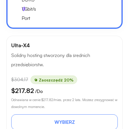
1
Gbit/s
Port
Ulta-X4
Solidny hosting stworzony dla średnich
przedsiębiorstw.
$304.17
Zaoszczędź 20%
$217.82
/Do
Odnawiana w cenie
$217.82
/mies. przez 2 lata. Możesz zrezygnować w
dowolnym momencie.
WYBIERZ