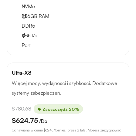
NVMe
256GB
RAM
DDR5
1
Gbit/s
Port
Ulta-X8
Więcej mocy, wydajności i szybkości. Dodatkowe
systemy zabezpieczeń.
$780.68
Zaoszczędź 20%
$624.75
/Do
Odnawiana w cenie
$624.75
/mies. przez 2 lata. Możesz zrezygnować