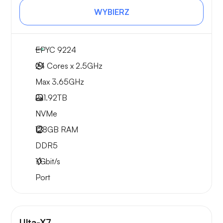
WYBIERZ
EPYC 9224
24 Cores x 2.5GHz
Max 3.65GHz
2x
1.92TB
NVMe
128GB
RAM
DDR5
1
Gbit/s
Port
Ulta-X7