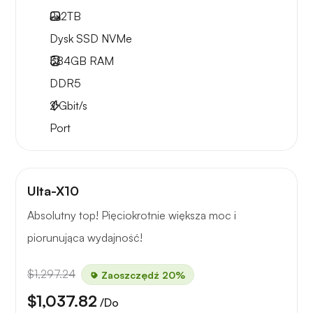
2x
2TB
Dysk SSD NVMe
384GB
RAM
DDR5
2
Gbit/s
Port
Ulta-X10
Absolutny top! Pięciokrotnie większa moc i
piorunująca wydajność!
$1,297.24
Zaoszczędź 20%
$1,037.82
/Do