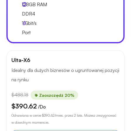
128GB
RAM
DDR4
1
Gbit/s
Port
Ulta-X6
Idealny dla dużych biznesów o ugruntowanej pozycji
na rynku
$488.18
Zaoszczędź 20%
$390.62
/Do
Odnawiana w cenie
$390.62
/mies. przez 2 lata. Możesz zrezygnować
w dowolnym momencie.