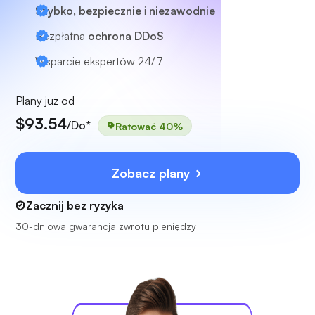
Szybko, bezpiecznie
i
niezawodnie
Bezpłatna
ochrona DDoS
Wsparcie ekspertów
24/7
Plany już od
$93.54
/Do*
Ratować 40%
Zobacz plany
Zacznij bez ryzyka
30-dniowa gwarancja zwrotu pieniędzy