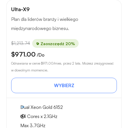
Ulta-X9
Plan dla liderów branży i wielkiego
międzynarodowego biznesu.
$1,213.74
Zaoszczędź 20%
$971.00
/Do
Odnawiana w cenie
$971.00
/mies. przez 2 lata. Możesz zrezygnować
w dowolnym momencie.
WYBIERZ
Dual Xeon Gold 6152
44 Cores x 2.1GHz
Max 3.7GHz