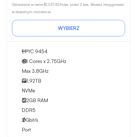
Odnawiana w cenie
$1,037.82
/mies. przez 2 lata. Możesz zrezygnować
w dowolnym momencie.
WYBIERZ
EPYC 9454
48 Cores x 2.75GHz
Max 3.8GHz
2x
1.92TB
NVMe
512GB
RAM
DDR5
2
Gbit/s
Port