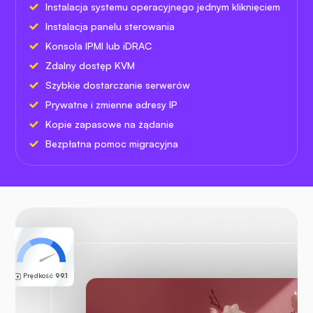
Instalacja systemu operacyjnego jednym kliknięciem
Instalacja panelu sterowania
Konsola IPMI lub iDRAC
Zdalny dostęp KVM
Szybkie dostarczanie serwerów
Prywatne i zmienne adresy IP
Kopie zapasowe na żądanie
Bezpłatna pomoc migracyjna
Prędkość
99.1