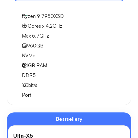
Ryzen 9 7950X3D
16 Cores x 4.2GHz
Max 5.7GHz
2x
960GB
NVMe
64GB
RAM
DDR5
1
Gbit/s
Port
Bestsellery
Ulta-X5