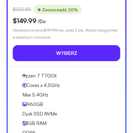
$220.85
Zaoszczędź 20%
$149.99
/Do
Odnawiana w cenie
$149.99
/mies. przez 2 lata. Możesz zrezygnować
w dowolnym momencie.
WYBIERZ
Ryzen 7 7700X
8 Cores x 4.5GHz
Max 5.4GHz
1x
960GB
Dysk SSD NVMe
64GB
RAM
DDR5