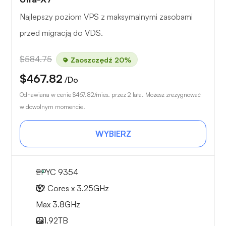
Najlepszy poziom VPS z maksymalnymi zasobami
przed migracją do VDS.
$584.75
Zaoszczędź 20%
$467.82
/Do
Odnawiana w cenie
$467.82
/mies. przez 2 lata. Możesz zrezygnować
w dowolnym momencie.
WYBIERZ
EPYC 9354
32 Cores x 3.25GHz
Max 3.8GHz
2x
1.92TB