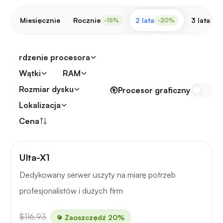
Miesięcznie
Rocznie
2 lata
3 lata
-15%
-20%
-3
rdzenie procesora
Wątki
RAM
Rozmiar dysku
Procesor graficzny
Lokalizacja
Cena
Ulta-X1
Dedykowany serwer uszyty na miarę potrzeb
profesjonalistów i dużych firm
$116.93
Zaoszczędź 20%