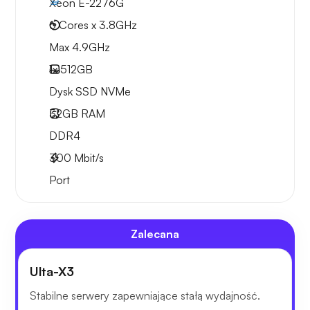
Xeon E-2276G
6 Cores x 3.8GHz
Max 4.9GHz
1x
512GB
Dysk SSD NVMe
32GB
RAM
DDR4
300
Mbit/s
Port
Zalecana
Ulta-X3
Stabilne serwery zapewniające stałą wydajność.