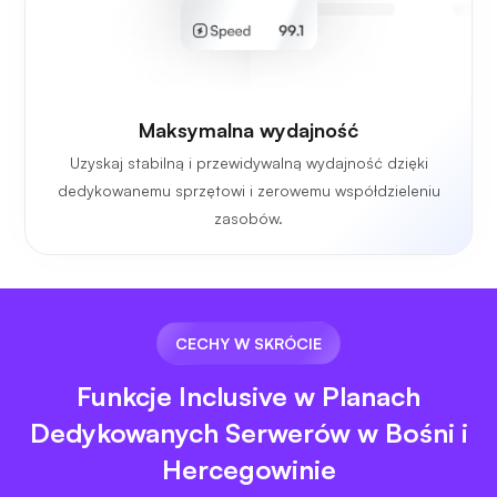
Maksymalna wydajność
Uzyskaj stabilną i przewidywalną wydajność dzięki
dedykowanemu sprzętowi i zerowemu współdzieleniu
zasobów.
CECHY W SKRÓCIE
Funkcje Inclusive w Planach
Dedykowanych Serwerów w Bośni i
Hercegowinie