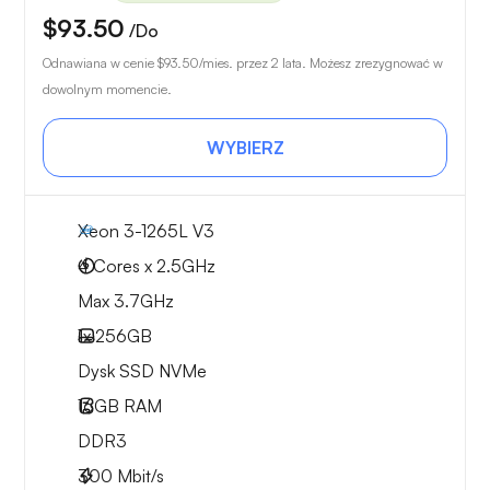
$93.50
/Do
Odnawiana w cenie
$93.50
/mies. przez 2 lata. Możesz zrezygnować w
dowolnym momencie.
WYBIERZ
Xeon 3-1265L V3
4 Cores x 2.5GHz
Max 3.7GHz
1x
256GB
Dysk SSD NVMe
16GB
RAM
DDR3
300
Mbit/s