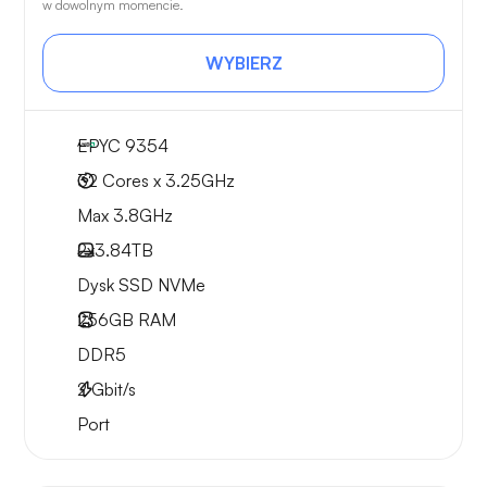
w dowolnym momencie.
WYBIERZ
EPYC 9354
32 Cores x 3.25GHz
Max 3.8GHz
2x
3.84TB
Dysk SSD NVMe
256GB
RAM
DDR5
2
Gbit/s
Port