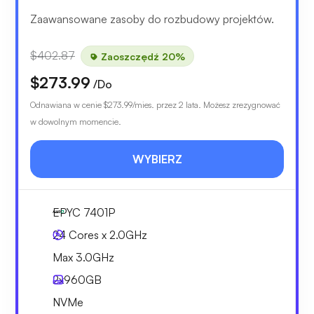
Zaawansowane zasoby do rozbudowy projektów.
$402.87
Zaoszczędź 20%
$273.99
/Do
Odnawiana w cenie
$273.99
/mies. przez 2 lata. Możesz zrezygnować
w dowolnym momencie.
WYBIERZ
EPYC 7401P
24 Cores x 2.0GHz
Max 3.0GHz
2x
960GB
NVMe