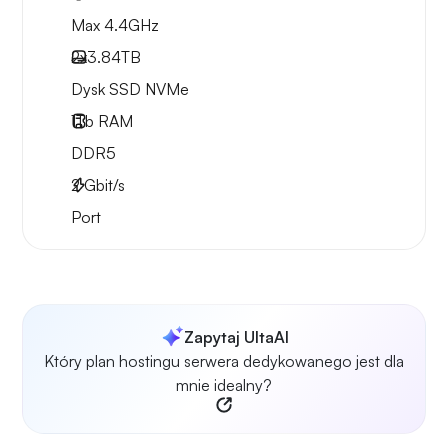
Max 4.4GHz
2x
3.84TB
Dysk SSD NVMe
1Tb
RAM
DDR5
2
Gbit/s
Port
Zapytaj UltaAI
Który plan hostingu serwera dedykowanego jest dla
mnie idealny?