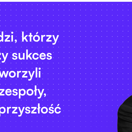
zi, którzy
zy sukces
worzyli
zespoły,
 przyszłość