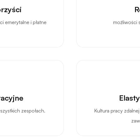
rzyści
R
 emerytalne i płatne
możliwości 
racyjne
Elast
wszystkich zespołach.
Kultura pracy zdaln
zaw