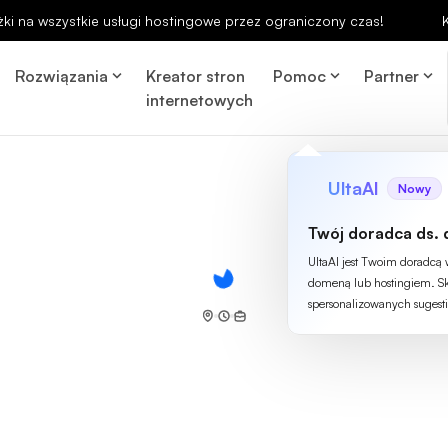
ki na wszystkie usługi hostingowe przez ograniczony czas!
Rozwiązania
Kreator stron
Pomoc
Partner
internetowych
UltaAI
Nowy
Twój doradca ds. 
UltaAI jest Twoim doradcą
domeną lub hostingiem. Sk
spersonalizowanych sugesti