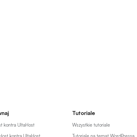
naj
Tutoriale
t kontra UltaHost
Wszystkie tutoriale
ost kontra UltaHost
Tutoriale na temat WordPressa