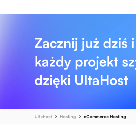
Zacznij już dziś i
każdy projekt sz
dzięki UltaHost
Ultahost
Hosting
eCommerce Hosting