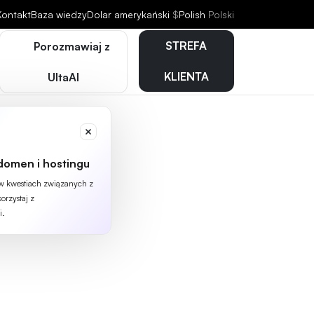
Kontakt
Baza wiedzy
Dolar amerykański
$
Polish
Polski
STREFA
Porozmawiaj z
KLIENTA
UltaAI
domen i hostingu
 w kwestiach związanych z
orzystaj z
i.