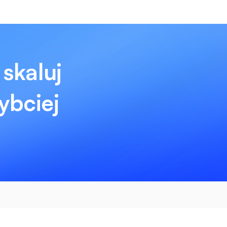
 skaluj
ybciej