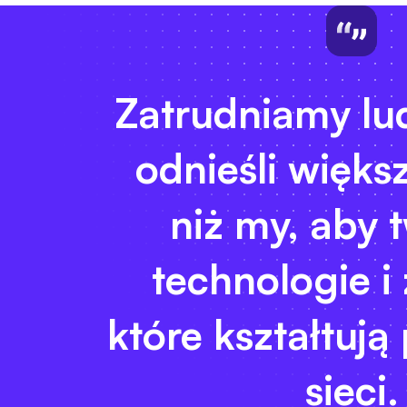
Zatrudniamy lud
odnieśli więks
niż my, aby t
technologie i 
które kształtują
sieci.