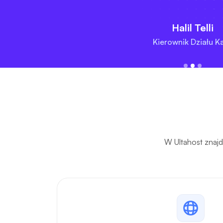
Halil Telli
Kierownik Działu K
W Ultahost znajd