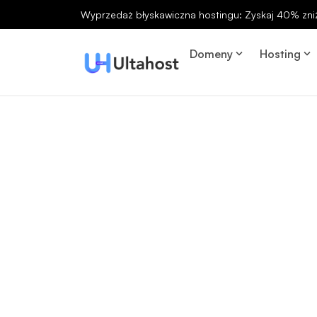
Wyprzedaż błyskawiczna hostingu: Zyskaj 40% zniż
Domeny
Hosting