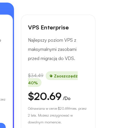
VPS Enterprise
o
Najlepszy poziom VPS z
maksymalnymi zasobami
przed migracją do VDS.
$34.49
Zaoszczędź
40%
$20.69
/Do
rzez
Odnawiana w cenie
$20.69
/mies. przez
2 lata. Możesz zrezygnować w
dowolnym momencie.