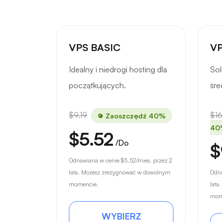
VPS BASIC
VP
Idealny i niedrogi hosting dla
Sol
początkujących.
śre
$9.19
$16
Zaoszczędź 40%
40
$5.52
/Do
$
Odnawiana w cenie
$5.52
/mies. przez 2
lata. Możesz zrezygnować w dowolnym
Odn
momencie.
lata
mom
WYBIERZ