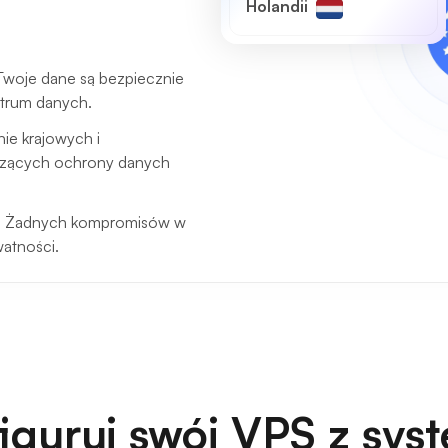
Holandii
Twoje dane są bezpiecznie
trum danych.
nie krajowych i
zących ochrony danych
i
Żadnych kompromisów w
watności.
iguruj swój VPS z sy