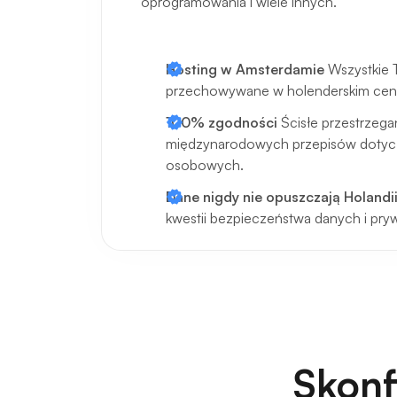
oprogramowania i wiele innych.
Hosting w Amsterdamie
Wszystkie 
przechowywane w holenderskim cen
100% zgodności
Ścisłe przestrzega
międzynarodowych przepisów dotyc
osobowych.
Dane nigdy nie opuszczają Holandi
kwestii bezpieczeństwa danych i pry
Skonf