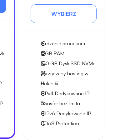
WYBIERZ
4
rdzenie procesora
Me
6 GB
RAM
w
100 GB
Dysk SSD NVMe
Zarządzany hosting w
P
Holandii
1 IPv4
Dedykowane IP
IP
Transfer bez limitu
8 IPv6
Dedykowane IP
DDoS Protection