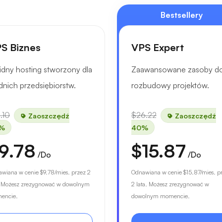
Bestsellery
S Biznes
VPS Expert
idny hosting stworzony dla
Zaawansowane zasoby d
dnich przedsiębiorstw.
rozbudowy projektów.
.10
$26.22
Zaoszczędź
Zaoszczędź
%
40%
9.78
$15.87
/Do
/Do
awiana w cenie
$9.78
/mies. przez 2
Odnawiana w cenie
$15.87
/mies. p
. Możesz zrezygnować w dowolnym
2 lata. Możesz zrezygnować w
encie.
dowolnym momencie.