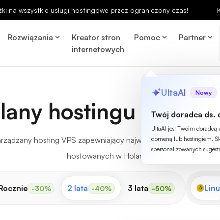
ki na wszystkie usługi hostingowe przez ograniczony czas!
Rozwiązania
Kreator stron
Pomoc
Partner
internetowych
UltaAI
Nowy
plany hostingu VPS w
Twój doradca ds. 
UltaAI jest Twoim doradcą
ządzany hosting VPS zapewniający najwyższą niezawodność i 
domeną lub hostingiem. Sk
spersonalizowanych sugesti
hostowanych w Holandii.
Rocznie
2 lata
3 lata
Linu
-30%
-40%
-50%