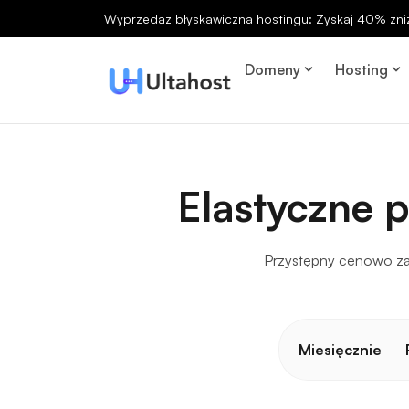
Wyprzedaż błyskawiczna hostingu: Zyskaj 40% zniż
Domeny
Hosting
Elastyczne 
Przystępny cenowo zar
Miesięcznie