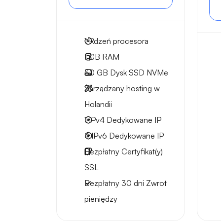
1
Rdzeń procesora
1 GB
RAM
30 GB
Dysk SSD NVMe
Zarządzany hosting w
Holandii
1 IPv4
Dedykowane IP
4 IPv6
Dedykowane IP
Bezpłatny
Certyfikat(y)
SSL
Bezpłatny
30 dni
Zwrot
pieniędzy