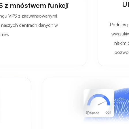
Ul
S z mnóstwem funkcji
tingu VPS z zaawansowanymi
Podnieś p
 w naszych centrach danych w
wyszukiw
mie.
niskim
pozwol