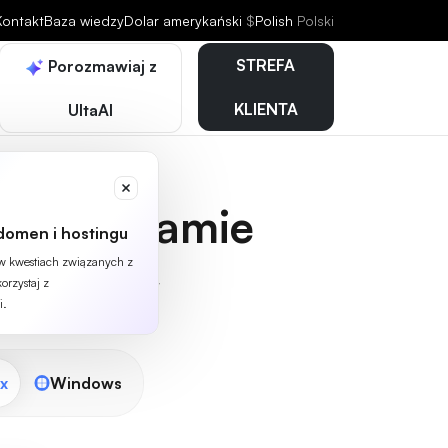
Kontakt
Baza wiedzy
Dolar amerykański
$
Polish
Polski
STREFA
Porozmawiaj z
KLIENTA
UltaAI
 Amsterdamie
domen i hostingu
 w kwestiach związanych z
szybkość dla projektów
orzystaj z
i.
x
Windows