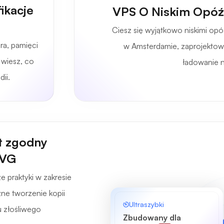
ikacje
VPS O Niskim Opóź
Ciesz się wyjątkowo niskimi op
ra, pamięci
w Amsterdamie, zaprojektow
 wiesz, co
ładowanie n
ii.
t zgodny
AVG
e praktyki w zakresie
ne tworzenie kopii
Ultraszybki
 złośliwego
Zbudowany dla