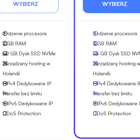
WYBIERZ
WYBIERZ
2
rdzenie procesora
3
rdzenie procesora
2 GB
RAM
4 GB
RAM
50 GB
Dysk SSD NVMe
75 GB
Dysk SSD NV
Zarządzany hosting w
Zarządzany hosting 
Holandii
Holandii
1 IPv4
Dedykowane IP
1 IPv4
Dedykowane I
Transfer bez limitu
Transfer bez limitu
6 IPv6
Dedykowane IP
8 IPv6
Dedykowane 
DDoS Protection
DDoS Protection