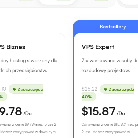
Bestsellery
S Biznes
VPS Expert
idny hosting stworzony dla
Zaawansowane zasoby d
dnich przedsiębiorstw.
rozbudowy projektów.
.10
$26.22
Zaoszczędź
Zaoszczędź
%
40%
9.78
$15.87
/Do
/Do
awiana w cenie
$9.78
/mies. przez 2
Odnawiana w cenie
$15.87
/mies. p
. Możesz zrezygnować w dowolnym
2 lata. Możesz zrezygnować w