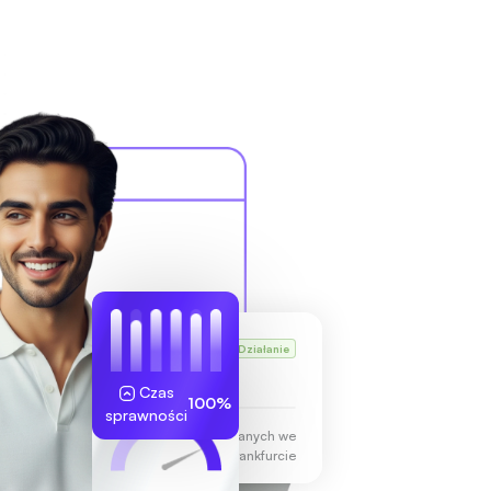
VPS Karla
Działanie
255.189.85.19
Czas
100%
sprawności
Centrum Danych we
Frankfurcie