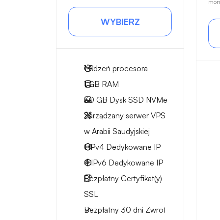
mom
WYBIERZ
1
Rdzeń procesora
1 GB
RAM
30 GB
Dysk SSD NVMe
Zarządzany serwer VPS
w Arabii Saudyjskiej
1 IPv4
Dedykowane IP
4 IPv6
Dedykowane IP
Bezpłatny
Certyfikat(y)
SSL
Bezpłatny
30 dni
Zwrot