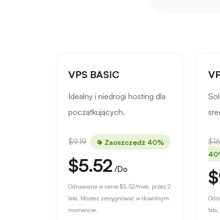
VPS BASIC
VP
Idealny i niedrogi hosting dla
Sol
początkujących.
śre
$9.19
$16
Zaoszczędź 40%
40
$5.52
/Do
$
Odnawiana w cenie
$5.52
/mies. przez 2
lata. Możesz zrezygnować w dowolnym
Odn
momencie.
lata