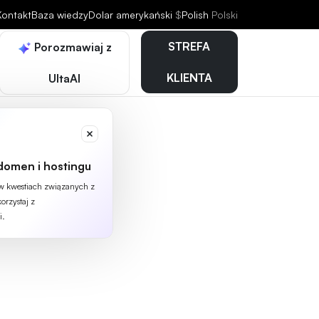
Kontakt
Baza wiedzy
Dolar amerykański
$
Polish
Polski
STREFA
Porozmawiaj z
KLIENTA
UltaAI
domen i hostingu
 w kwestiach związanych z
orzystaj z
i.