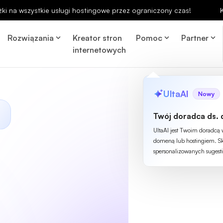
ki na wszystkie usługi hostingowe przez ograniczony czas!
Rozwiązania
Kreator stron
Pomoc
Partner
internetowych
UltaAI
Nowy
Twój doradca ds. 
UltaAI jest Twoim doradcą
domeną lub hostingiem. Sk
spersonalizowanych sugesti