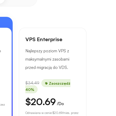
VPS Enterprise
o
Najlepszy poziom VPS z
maksymalnymi zasobami
przed migracją do VDS.
$34.49
Zaoszczędź
40%
$20.69
/Do
rzez
Odnawiana w cenie
$20.69
/mies. przez