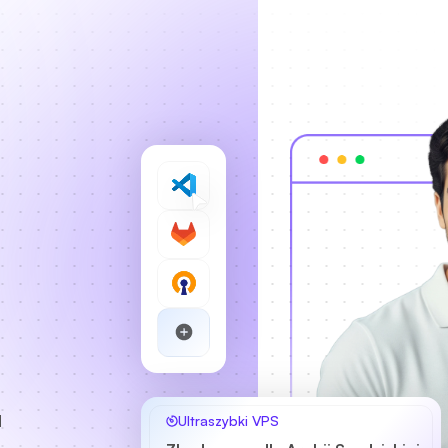
M
Ultraszybki VPS