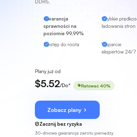
DDR5.
Gwarancja
Szybkie prędkoś
sprawności na
ładowania stron
poziomie 99,99%
Dostęp do roota
Wsparcie
ekspertów
24/7
Plany już od
$5.52
/Do*
Ratować 40%
Zobacz plany
Zacznij bez ryzyka
30-dniowa gwarancja zwrotu pieniędzy