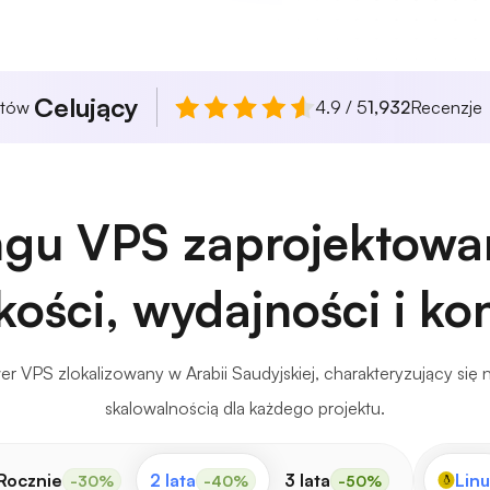
Celujący
ntów
4.9 / 5
1,932
Recenzje
ngu VPS zaprojektowa
ości, wydajności i kon
r VPS zlokalizowany w Arabii Saudyjskiej, charakteryzujący się 
skalowalnością dla każdego projektu.
Rocznie
2 lata
3 lata
Linu
-30%
-40%
-50%