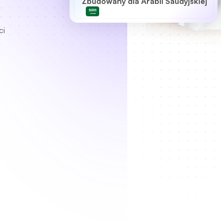
Zbudowany dla Arabii Saudyjskiej
ci