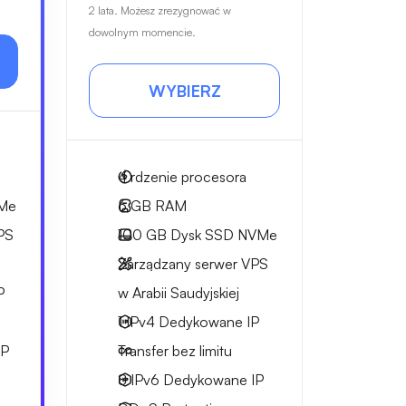
2 lata. Możesz zrezygnować w
dowolnym momencie.
WYBIERZ
4
rdzenie procesora
Me
6 GB
RAM
PS
100 GB
Dysk SSD NVMe
Zarządzany serwer VPS
P
w Arabii Saudyjskiej
1 IPv4
Dedykowane IP
IP
Transfer bez limitu
8 IPv6
Dedykowane IP