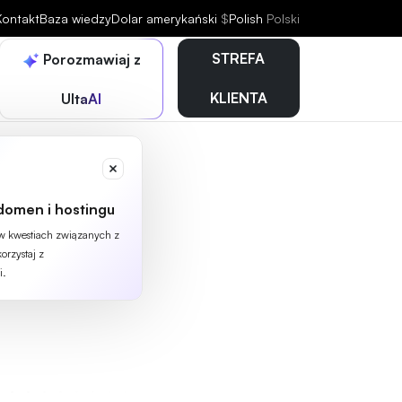
Kontakt
Baza wiedzy
Dolar amerykański
$
Polish
Polski
STREFA
Porozmawiaj z
KLIENTA
UltaAI
domen i hostingu
 w kwestiach związanych z
orzystaj z
i.