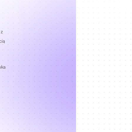
 z
cią
wka