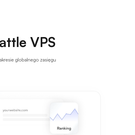
eattle VPS
akresie globalnego zasięgu