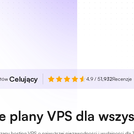
Celujący
ntów
4.9 / 5
1,932
Recenzje
e plany VPS dla wszys
any hosting VPS o najwyższej niezawodności i wydajności dla T