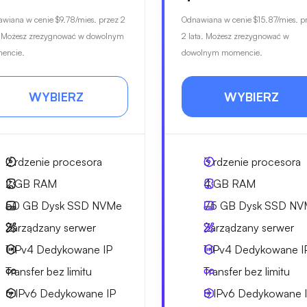
awiana w cenie
$9.78
/mies. przez 2
Odnawiana w cenie
$15.87
/mies. p
. Możesz zrezygnować w dowolnym
2 lata. Możesz zrezygnować w
encie.
dowolnym momencie.
WYBIERZ
WYBIERZ
2
rdzenie procesora
3
rdzenie procesora
2 GB
RAM
4 GB
RAM
50 GB
Dysk SSD NVMe
75 GB
Dysk SSD NV
Zarządzany serwer
Zarządzany serwer
1 IPv4
Dedykowane IP
1 IPv4
Dedykowane I
Transfer bez limitu
Transfer bez limitu
6 IPv6
Dedykowane IP
8 IPv6
Dedykowane 