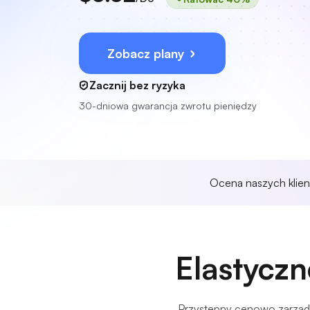
Zobacz plany
Zacznij bez ryzyka
30-dniowa gwarancja zwrotu pieniędzy
Ocena naszych klie
Elastyczn
Przystępny cenowo zarządz