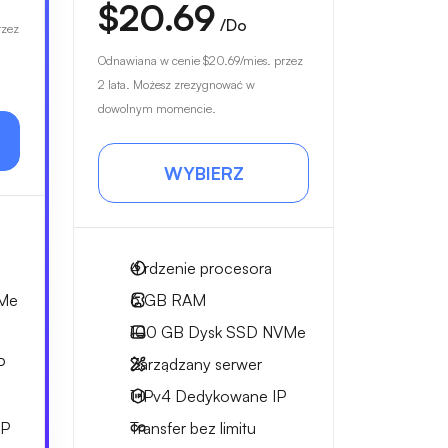
$20.69
/Do
rzez
Odnawiana w cenie
$20.69
/mies. przez
2 lata. Możesz zrezygnować w
dowolnym momencie.
WYBIERZ
4
rdzenie procesora
Me
6 GB
RAM
100 GB
Dysk SSD NVMe
P
Zarządzany serwer
1 IPv4
Dedykowane IP
IP
Transfer bez limitu