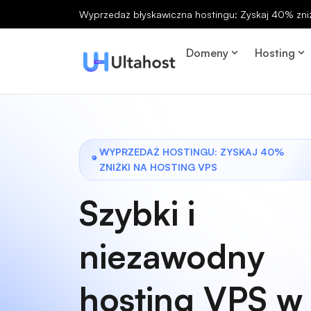
Wyprzedaż błyskawiczna hostingu: Zyskaj 40% zniż
Domeny
Hosting
WYPRZEDAŻ HOSTINGU: ZYSKAJ 40%
ZNIŻKI NA HOSTING VPS
Szybki i
niezawodny
hosting VPS w