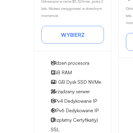
Odnawiana w cenie
$5.52
/mies. przez 2
lata. Możesz zrezygnować w dowolnym
Odn
momencie.
lata
mom
WYBIERZ
1
Rdzeń procesora
1 GB
RAM
30 GB
Dysk SSD NVMe
Zarządzany serwer
1 IPv4
Dedykowane IP
4 IPv6
Dedykowane IP
Bezpłatny
Certyfikat(y)
SSL