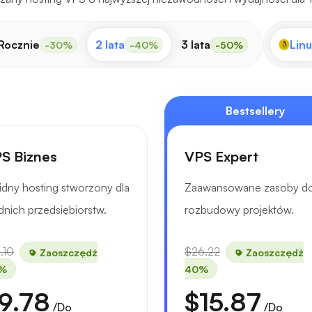
Rocznie
2 lata
3 lata
Linu
-30%
-40%
-50%
Bestsellery
S Biznes
VPS Expert
idny hosting stworzony dla
Zaawansowane zasoby d
dnich przedsiębiorstw.
rozbudowy projektów.
.10
$26.22
Zaoszczędź
Zaoszczędź
%
40%
9.78
$15.87
/Do
/Do