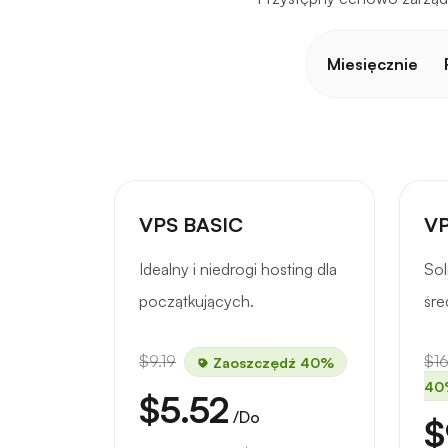
Miesięcznie
VPS BASIC
VP
Idealny i niedrogi hosting dla
Sol
początkujących.
śre
$9.19
$16
Zaoszczędź 40%
40
$5.52
/Do
$