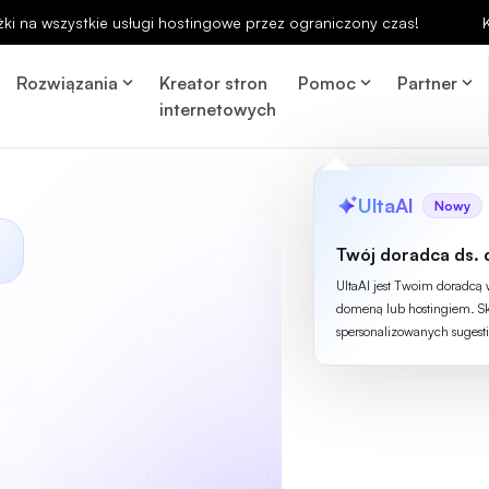
ki na wszystkie usługi hostingowe przez ograniczony czas!
Rozwiązania
Kreator stron
Pomoc
Partner
internetowych
UltaAI
Nowy
Twój doradca ds. 
UltaAI jest Twoim doradcą
domeną lub hostingiem. Sk
spersonalizowanych sugesti