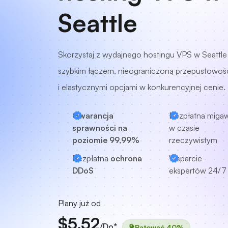
Seattle
Skorzystaj z wydajnego hostingu VPS w Seattle
szybkim łączem, nieograniczoną przepustowoś
i elastycznymi opcjami w konkurencyjnej cenie.
Gwarancja
Bezpłatna miga
sprawności na
w czasie
poziomie 99,99%
rzeczywistym
Bezpłatna
ochrona
Wsparcie
DDoS
ekspertów
24/7
Plany już od
$5.52
/Do*
Ratować 40%