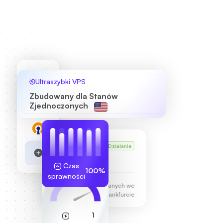
Ultraszybki VPS
Zbudowany dla Stanów
Zjednoczonych
VPS Karla
Działanie
255.189.85.19
Czas
100%
sprawności
Centrum Danych we
Frankfurcie
1