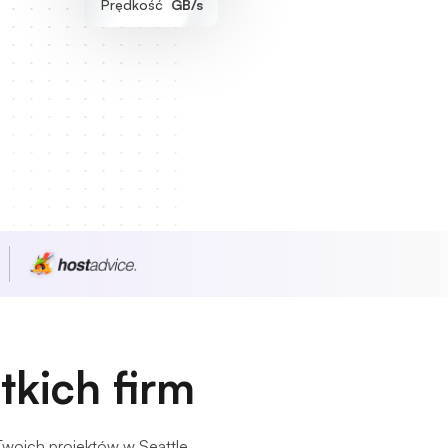
Prędkość
GB/s
tkich firm
woich projektów w Seattle.