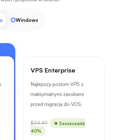
x
Windows
VPS Enterprise
o
Najlepszy poziom VPS z
maksymalnymi zasobami
przed migracją do VDS.
$34.49
Zaoszczędź
40%