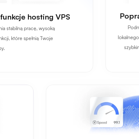
Popra
 funkcje hosting VPS
Podn
ia stabilną pracę, wysoką
lokalnego
kcji, które spełnią Twoje
szybk
by.