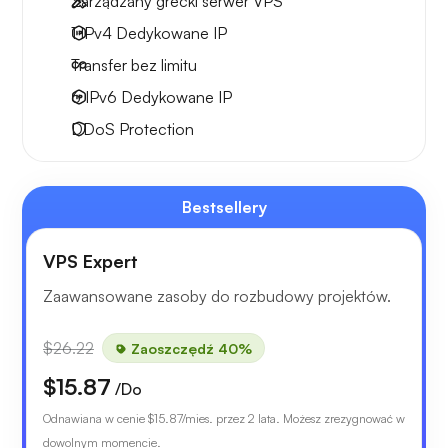
Zarządzany grecki serwer VPS
1 IPv4
Dedykowane IP
Transfer bez limitu
6 IPv6
Dedykowane IP
DDoS Protection
Bestsellery
VPS Expert
Zaawansowane zasoby do rozbudowy projektów.
$26.22
Zaoszczędź 40%
$15.87
/Do
Odnawiana w cenie
$15.87
/mies. przez 2 lata. Możesz zrezygnować w
dowolnym momencie.