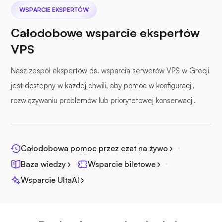
WSPARCIE EKSPERTÓW
Całodobowe wsparcie ekspertów
Plik morski
VPS
Nasz zespół ekspertów ds. wsparcia serwerów VPS w Grecji
jest dostępny w każdej chwili, aby pomóc w konfiguracji,
rozwiązywaniu problemów lub priorytetowej konserwacji.
Fotopryzmat
Całodobowa pomoc przez czat na żywo
Baza wiedzy
Wsparcie biletowe
Jitsi
Wsparcie UltaAI