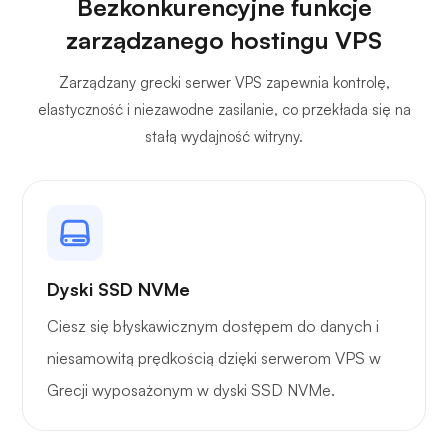
Bezkonkurencyjne funkcje
zarządzanego hostingu VPS
Pleksa
Zarządzany grecki serwer VPS zapewnia kontrolę,
elastyczność i niezawodne zasilanie, co przekłada się na
stałą wydajność witryny.
Własna transmisja
Dyski SSD NVMe
Strażnik drutu
Ciesz się błyskawicznym dostępem do danych i
niesamowitą prędkością dzięki serwerom VPS w
Grecji wyposażonym w dyski SSD NVMe.