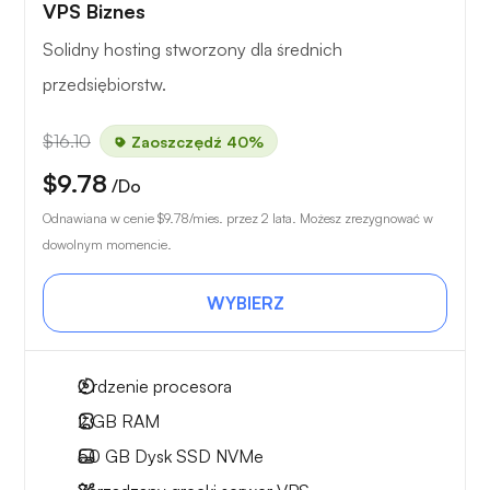
VPS Biznes
Solidny hosting stworzony dla średnich
przedsiębiorstw.
$16.10
Zaoszczędź 40%
$9.78
/Do
Odnawiana w cenie
$9.78
/mies. przez 2 lata. Możesz zrezygnować w
dowolnym momencie.
WYBIERZ
2
rdzenie procesora
2 GB
RAM
50 GB
Dysk SSD NVMe