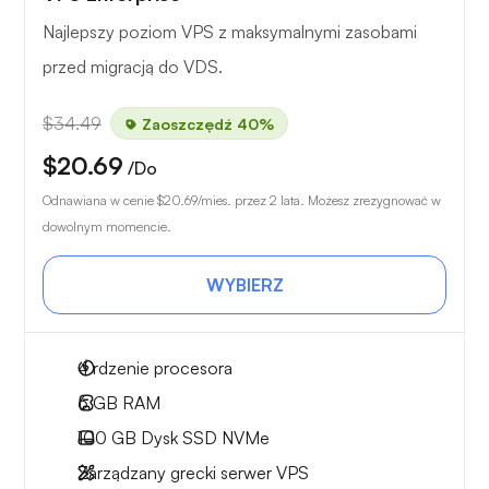
Najlepszy poziom VPS z maksymalnymi zasobami
przed migracją do VDS.
$34.49
Zaoszczędź 40%
$20.69
/Do
Odnawiana w cenie
$20.69
/mies. przez 2 lata. Możesz zrezygnować w
dowolnym momencie.
WYBIERZ
4
rdzenie procesora
6 GB
RAM
100 GB
Dysk SSD NVMe
Zarządzany grecki serwer VPS