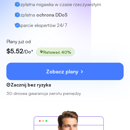
Bezpłatna migawka w czasie rzeczywistym
Bezpłatna
ochrona DDoS
Wsparcie ekspertów
24/7
Plany już od
$5.52
/Do*
Ratować 40%
Zobacz plany
Zacznij bez ryzyka
30-dniowa gwarancja zwrotu pieniędzy