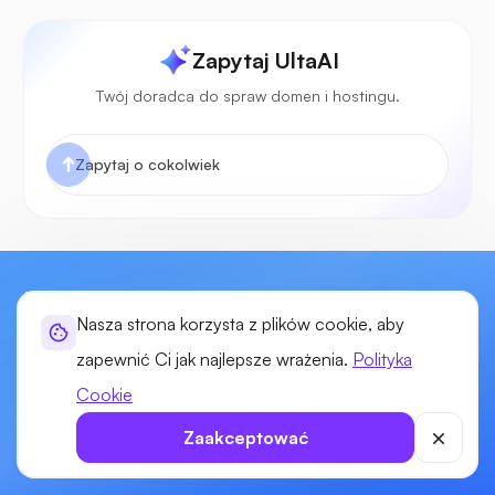
Zapytaj UltaAI
Twój doradca do spraw domen i hostingu.
Zacznij budować swoją stronę internetową
Nasza strona korzysta z plików cookie, aby
już dziś!
zapewnić Ci jak najlepsze wrażenia.
Polityka
Ciesz się mocą, elastycznością i kontrolą nad swoimi
Cookie
witrynami dzięki naszemu hostingowi internetowemu nowej
generacji. Nasi eksperci, wiodący w branży, służą pomocą
Zaakceptować
techniczną przez całą dobę, 7 dni w tygodniu