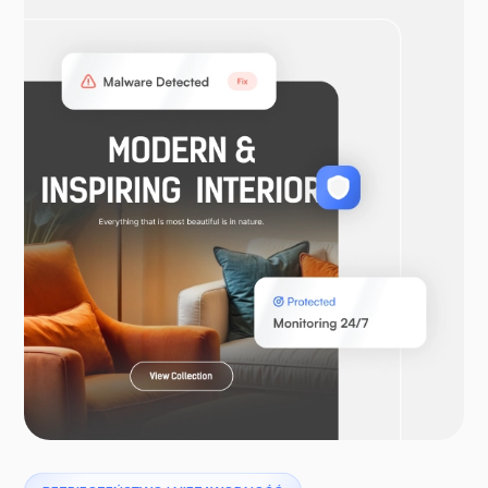
OtwórzVPN
WooCommerce
Laravel