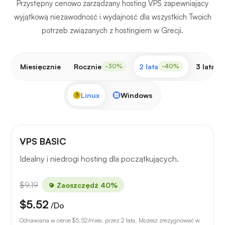
Przystępny cenowo zarządzany hosting VPS zapewniający
wyjątkową niezawodność i wydajność dla wszystkich Twoich
potrzeb związanych z hostingiem w Grecji.
Miesięcznie
Rocznie
2 lata
3 lata
-30%
-40%
-
Linux
Windows
VPS BASIC
Idealny i niedrogi hosting dla początkujących.
$9.19
Zaoszczędź 40%
$5.52
/Do
Odnawiana w cenie
$5.52
/mies. przez 2 lata. Możesz zrezygnować w