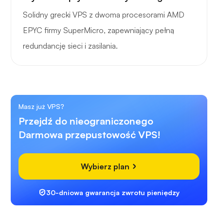
Solidny grecki VPS z dwoma procesorami AMD
EPYC firmy SuperMicro, zapewniający pełną
redundancję sieci i zasilania.
Masz już VPS?
Przejdź do nieograniczonego
Darmowa przepustowość VPS!
Wybierz plan
30-dniowa gwarancja zwrotu pieniędzy