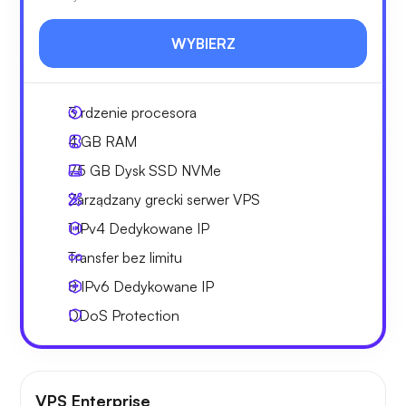
WYBIERZ
3
rdzenie procesora
4 GB
RAM
75 GB
Dysk SSD NVMe
Zarządzany grecki serwer VPS
1 IPv4
Dedykowane IP
Transfer bez limitu
8 IPv6
Dedykowane IP
DDoS Protection
VPS Enterprise