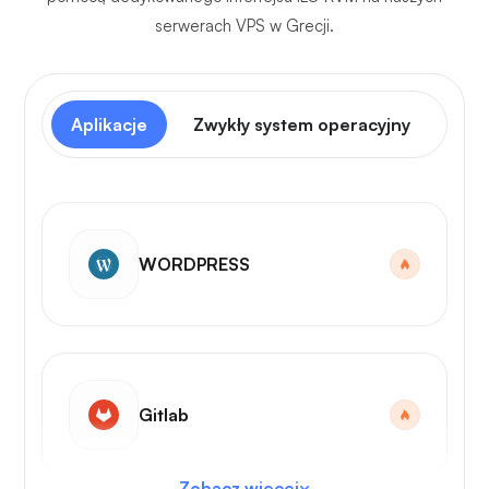
serwerach VPS w Grecji.
Aplikacje
Zwykły system operacyjny
Pan
WORDPRESS
Gitlab
Zobacz więcej