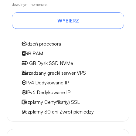
dowolnym momencie.
WYBIERZ
1
Rdzeń procesora
1 GB
RAM
30 GB
Dysk SSD NVMe
Zarządzany grecki serwer VPS
1 IPv4
Dedykowane IP
4 IPv6
Dedykowane IP
Bezpłatny
Certyfikat(y) SSL
Bezpłatny
30 dni
Zwrot pieniędzy