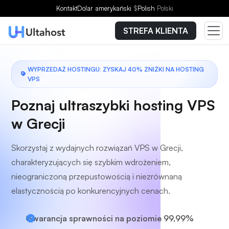
Wybierz plan
Kontakt
Dolar amerykański
$
Polish
Polski
STREFA KLIENTA
WYPRZEDAŻ HOSTINGU: ZYSKAJ 40% ZNIŻKI NA HOSTING
VPS
Poznaj ultraszybki hosting VPS
w Grecji
Skorzystaj z wydajnych rozwiązań VPS w Grecji,
charakteryzujących się szybkim wdrożeniem,
nieograniczoną przepustowością i niezrównaną
elastycznością po konkurencyjnych cenach.
Gwarancja sprawności na poziomie 99,99%