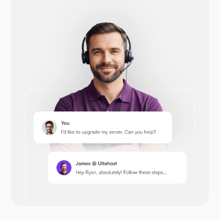
Otwórz koszyk
Prestashop
Następna chmura