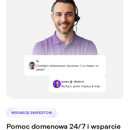
Ty
Chciałbym zaktualizować mój serwer. Czy możesz mi
pomóc?
James @ Ultahost
Hej Ryan, jasne! Wykonaj te kroki...
WSPARCIE EKSPERTÓW
Pomoc domenowa 24/7 i wsparcie