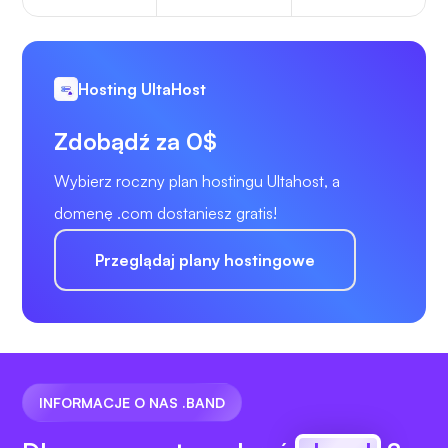
Hosting UltaHost
Zdobądź za 0$
Wybierz roczny plan hostingu Ultahost, a
domenę .com dostaniesz gratis!
Przeglądaj plany hostingowe
INFORMACJE O NAS .BAND