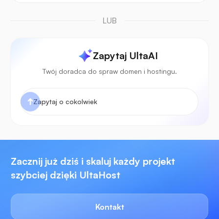
LUB
Zapytaj UltaAI
Twój doradca do spraw domen i hostingu.
Zacznij już dziś i skaluj każdy projekt
szybciej dzięki UltaHost
Kontakt