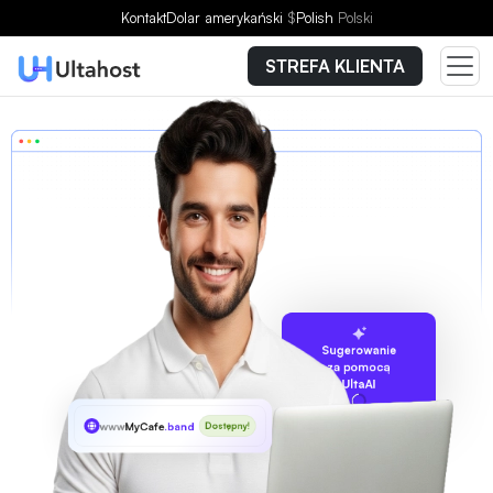
Kontakt
Dolar amerykański
$
Polish
Polski
STREFA KLIENTA
Sugerowanie
za pomocą
UltaAI
www
MyCafe
.band
Dostępny!