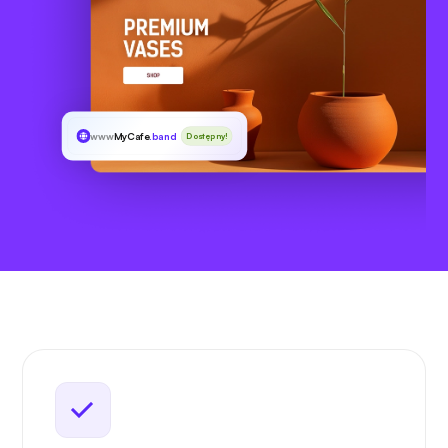
www
MyCafe
.band
Dostępny!