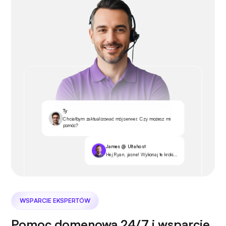
Ty
Chciałbym zaktualizować mój serwer. Czy możesz mi
pomóc?
James @ Ultahost
Hej Ryan, jasne! Wykonaj te kroki...
WSPARCIE EKSPERTÓW
Pomoc domenowa 24/7 i wsparcie