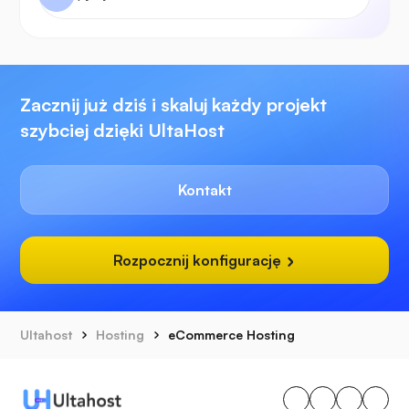
Zacznij już dziś i skaluj każdy projekt
szybciej dzięki UltaHost
Kontakt
Rozpocznij konfigurację
Ultahost
Hosting
eCommerce Hosting