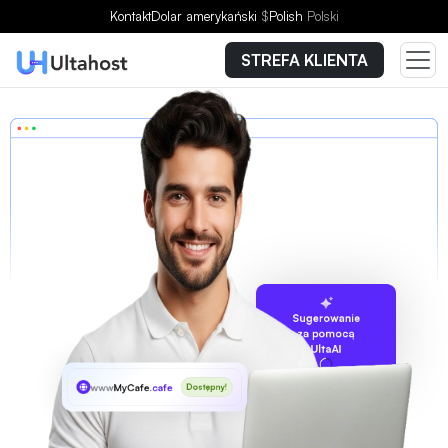
Kontakt
Dolar amerykański
$
Polish
Polski
STREFA KLIENTA
Sugerowanie
za pomocą
UltaAI
www
MyCafe
.cafe
Dostępny!