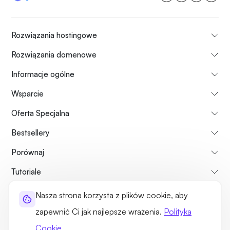
Rozwiązania hostingowe
Rozwiązania domenowe
Informacje ogólne
Wsparcie
Oferta Specjalna
Bestsellery
Porównaj
Tutoriale
Nasza strona korzysta z plików cookie, aby
Informacje o nas
Zasady zwrotu płatności
Regulamin usług
zapewnić Ci jak najlepsze wrażenia.
Polityka
Polityka prywatności
Kwestie prawne
Mapa strony
Cookie