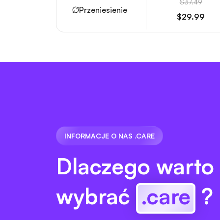
$37.49
Przeniesienie
$29.99
INFORMACJE O NAS .CARE
Dlaczego warto
wybrać
.care
?