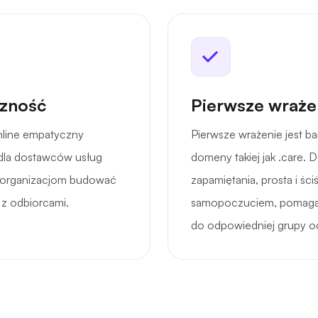
czność
Pierwsze wrażen
nline empatyczny
Pierwsze wrażenie jest b
ę dla dostawców usług
domeny takiej jak .care.
a organizacjom budować
zapamiętania, prosta i śc
 z odbiorcami.
samopoczuciem, pomagając
do odpowiedniej grupy o