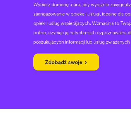
Wybierz domenę .care, aby wyraźnie zasygnal
zaangażowanie w opiekę i usługi, idealne dla op
opieki i usług wspierających. Wzmacnia to Two
online, czyniąc ją natychmiast rozpoznawalną d
poszukujących informacji lub usług związanych 
Zdobądź swoje