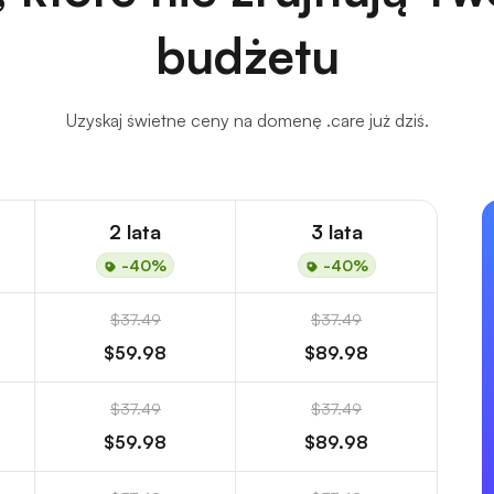
budżetu
Uzyskaj świetne ceny na domenę .care już dziś.
2 lata
3 lata
-40%
-40%
$37.49
$37.49
$59.98
$89.98
$37.49
$37.49
$59.98
$89.98