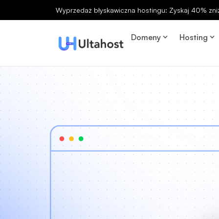
Wyprzedaż błyskawiczna hostingu: Zyskaj 40% zniż
Domeny
Hosting