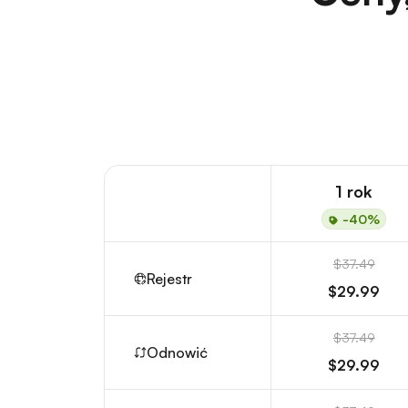
1 rok
-40%
$37.49
Rejestr
$29.99
$37.49
Odnowić
$29.99