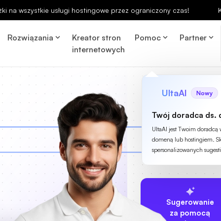
ki na wszystkie usługi hostingowe przez ograniczony czas!
Rozwiązania
Kreator stron
Pomoc
Partner
internetowych
UltaAI
Nowy
Twój doradca ds. 
UltaAI jest Twoim doradcą
domeną lub hostingiem. Sk
spersonalizowanych sugesti
Sugerowanie
za pomocą