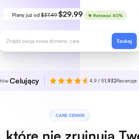
$29.99
Plany już od
$37.49
Ratować 40%
Szukaj
Celujący
ntów
4.9 / 5
1,932
Recenzje
.CARE CENNIK
 które nie zrujnują T