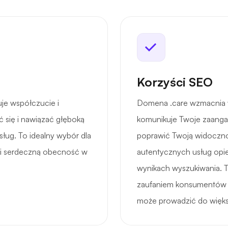
Korzyści SEO
je współczucie i
Domena .care wzmacnia w
 się i nawiązać głęboką
komunikuje Twoje zaanga
ług. To idealny wybór dla
poprawić Twoją widoczn
ą i serdeczną obecność w
autentycznych usług opi
wynikach wyszukiwania. 
zaufaniem konsumentów po
może prowadzić do więks