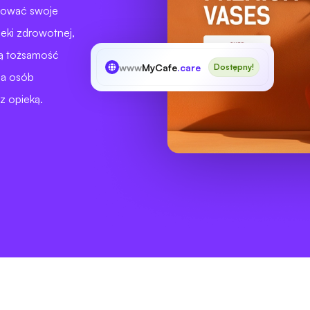
izować swoje
ieki zdrowotnej,
ją tożsamość
www
MyCafe
.care
Dostępny!
la osób
z opieką.