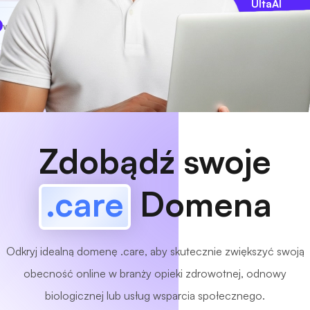
UltaAI
www
MyCafe
.care
Dostępny!
Zdobądź swoje
.care
Domena
Odkryj idealną domenę .care, aby skutecznie zwiększyć swoją
obecność online w branży opieki zdrowotnej, odnowy
biologicznej lub usług wsparcia społecznego.