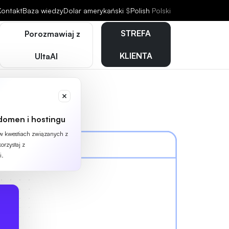
Kontakt
Baza wiedzy
Dolar amerykański
$
Polish
Polski
STREFA
Porozmawiaj z
KLIENTA
UltaAI
domen i hostingu
 w kwestiach związanych z
orzystaj z
i.