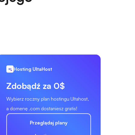
Hosting UltaHost
Zdobądź za 0$
Wybierz roczny plan hostingu Ultahost,
a domenę .com dostaniesz gratis!
Przeglądaj plany