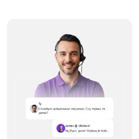
Ty
Chciałbym zaktualizować mój serwer. Czy możesz mi
pomóc?
James @ Ultahost
Hej Ryan, jasne! Wykonaj te kroki...