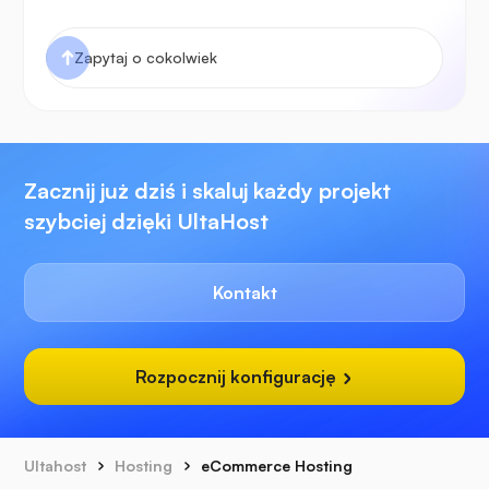
Zacznij już dziś i skaluj każdy projekt
szybciej dzięki UltaHost
Kontakt
Rozpocznij konfigurację
Ultahost
Hosting
eCommerce Hosting