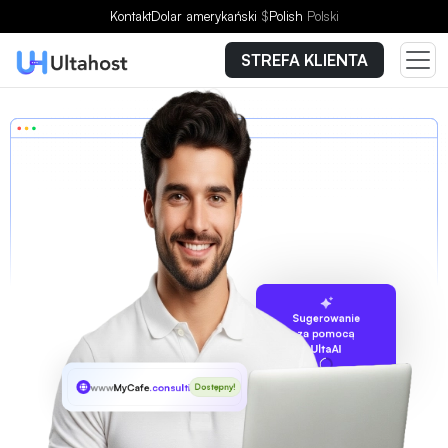
Kontakt
Dolar amerykański
$
Polish
Polski
STREFA KLIENTA
Sugerowanie
za pomocą
UltaAI
www
MyCafe
.consulting
Dostępny!