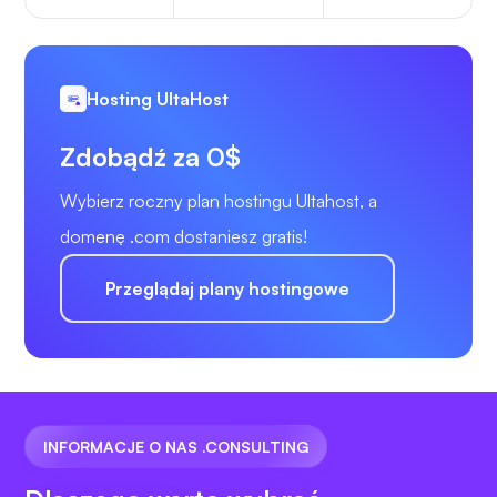
Hosting UltaHost
Zdobądź za 0$
Wybierz roczny plan hostingu Ultahost, a
domenę .com dostaniesz gratis!
Przeglądaj plany hostingowe
INFORMACJE O NAS .CONSULTING