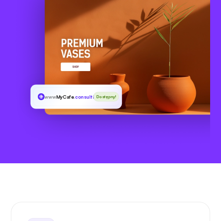
www
MyCafe
.consulting
Dostępny!