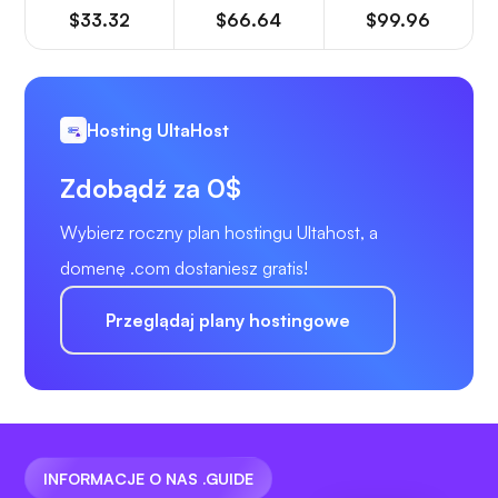
$33.32
$66.64
$99.96
Hosting UltaHost
Zdobądź za 0$
Wybierz roczny plan hostingu Ultahost, a
domenę .com dostaniesz gratis!
Przeglądaj plany hostingowe
INFORMACJE O NAS .GUIDE