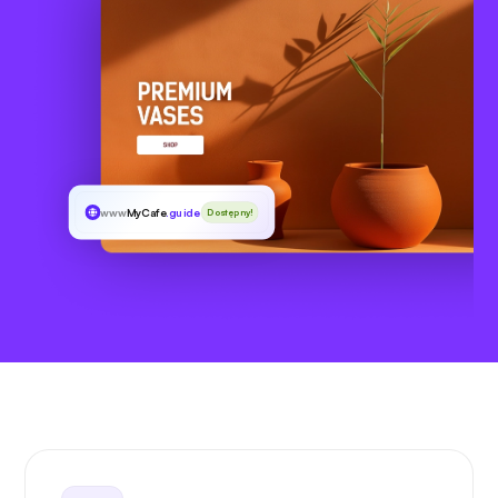
www
MyCafe
.guide
Dostępny!