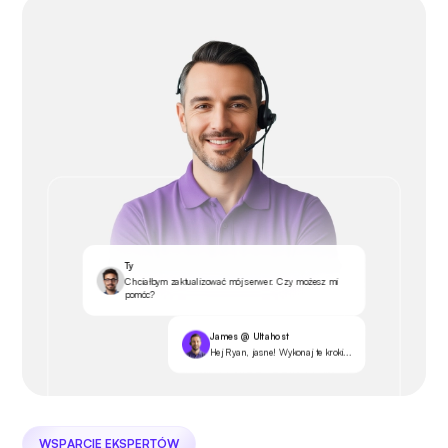
Ty
Chciałbym zaktualizować mój serwer. Czy możesz mi
pomóc?
James @ Ultahost
Hej Ryan, jasne! Wykonaj te kroki...
WSPARCIE EKSPERTÓW