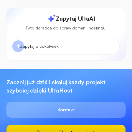
Zapytaj UltaAI
Twój doradca do spraw domen i hostingu.
Zacznij już dziś i skaluj każdy projekt
szybciej dzięki UltaHost
Kontakt