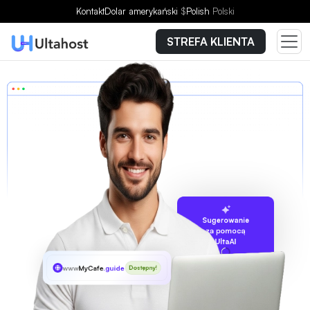
Kontakt
Dolar amerykański
$
Polish
Polski
STREFA KLIENTA
Sugerowanie
za pomocą
UltaAI
www
MyCafe
.guide
Dostępny!