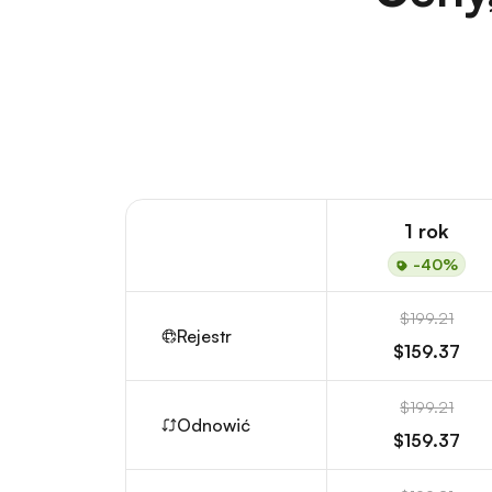
1 rok
-40%
$199.21
Rejestr
$159.37
$199.21
Odnowić
$159.37