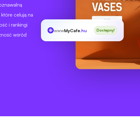
poznawalną
które celują na
ść i rankingi
www
MyCafe
.hu
Dostępny!
czność wśród