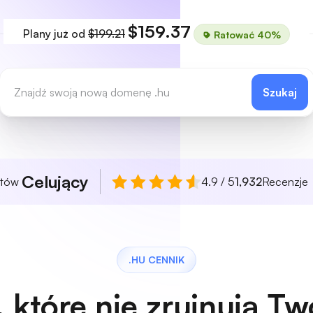
$159.37
Plany już od
$199.21
Ratować 40%
Szukaj
Celujący
ntów
4.9 / 5
1,932
Recenzje
.HU CENNIK
 które nie zrujnują T