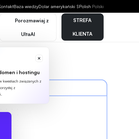
Kontakt
Baza wiedzy
Dolar amerykański
$
Polish
Polski
STREFA
Porozmawiaj z
KLIENTA
UltaAI
domen i hostingu
 w kwestiach związanych z
orzystaj z
i.