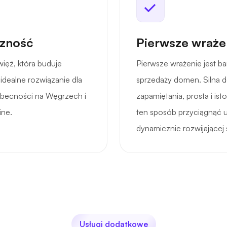
czność
Pierwsze wrażen
ięź, która buduje
Pierwsze wrażenie jest b
idealne rozwiązanie dla
sprzedaży domen. Silna 
 obecności na Węgrzech i
zapamiętania, prosta i is
ine.
ten sposób przyciągnąć 
dynamicznie rozwijającej 
Usługi dodatkowe