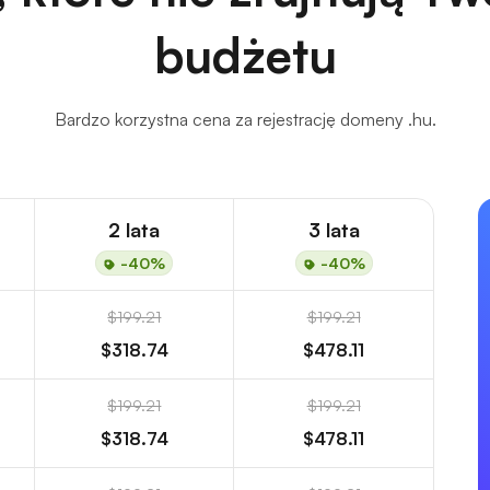
budżetu
Bardzo korzystna cena za rejestrację domeny .hu.
2 lata
3 lata
-40%
-40%
$199.21
$199.21
$318.74
$478.11
$199.21
$199.21
$318.74
$478.11