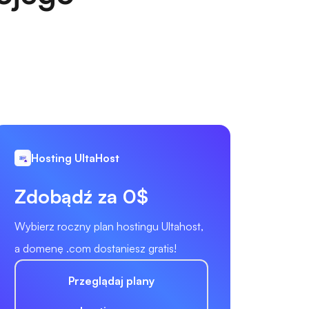
Hosting UltaHost
Zdobądź za 0$
Wybierz roczny plan hostingu Ultahost,
a domenę .com dostaniesz gratis!
Przeglądaj plany