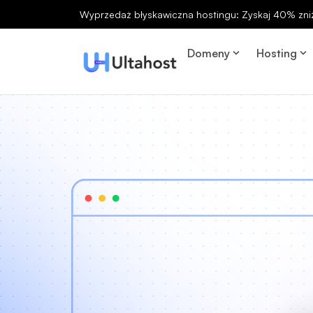
Wyprzedaż błyskawiczna hostingu: Zyskaj 40% zniż
Domeny
Hosting