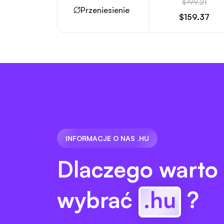
$199.21
Przeniesienie
$159.37
INFORMACJE O NAS .HU
Dlaczego warto
wybrać
.hu
?