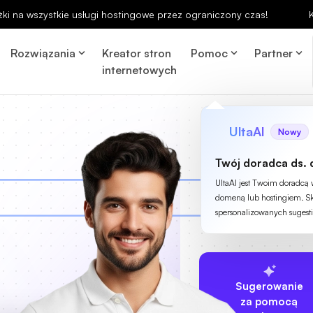
ki na wszystkie usługi hostingowe przez ograniczony czas!
Rozwiązania
Kreator stron
Pomoc
Partner
internetowych
UltaAI
Nowy
Twój doradca ds. 
UltaAI jest Twoim doradcą
domeną lub hostingiem. Sk
spersonalizowanych sugesti
Sugerowanie
za pomocą