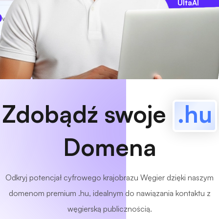
UltaAI
www
MyCafe
.hu
Dostępny!
Zdobądź swoje
.hu
Domena
Odkryj potencjał cyfrowego krajobrazu Węgier dzięki naszym
domenom premium .hu, idealnym do nawiązania kontaktu z
węgierską publicznością.