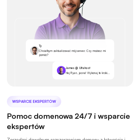
Ty
Chciałbym zaktualizować mój serwer. Czy możesz mi
pomóc?
James @ Ultahost
Hej Ryan, jasne! Wykonaj te kroki...
WSPARCIE EKSPERTÓW
Pomoc domenowa 24/7 i wsparcie
ekspertów
Zarządzaj dowolnym rozszerzeniem domeny z łatwością i