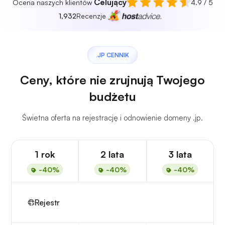
Celujący
Ocena naszych klientów
4.9 / 5
1,932
Recenzje
.JP CENNIK
Ceny, które nie zrujnują Twojego
budżetu
Świetna oferta na rejestrację i odnowienie domeny .jp.
1 rok
2 lata
3 lata
-40%
-40%
-40%
Rejestr