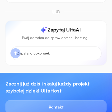
LUB
Zapytaj UltaAI
Twój doradca do spraw domen i hostingu.
Zacznij już dziś i skaluj każdy projekt
szybciej dzięki UltaHost
Kontakt