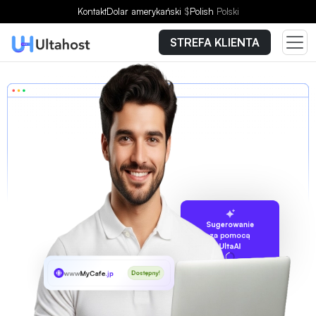
Kontakt
Dolar amerykański
$
Polish
Polski
STREFA KLIENTA
Sugerowanie
za pomocą
UltaAI
www
MyCafe
.jp
Dostępny!