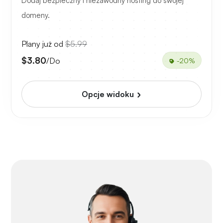
Dodaj bezpieczny i niezawodny hosting do swojej
domeny.
Plany już od
$5.99
$3.80
/Do
-20%
Opcje widoku