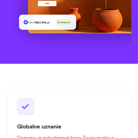
www
MyCafe
.jp
Dostępny!
Globalne uznanie
Domena .jp natychmiast łączy Twoją markę z