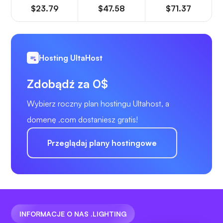
$23.79
$47.58
$71.37
Hosting UltaHost
Zdobądź za 0$
Wybierz roczny plan hostingu Ultahost, a
domenę .com dostaniesz gratis!
Przeglądaj plany hostingowe
INFORMACJE O NAS .LIGHTING