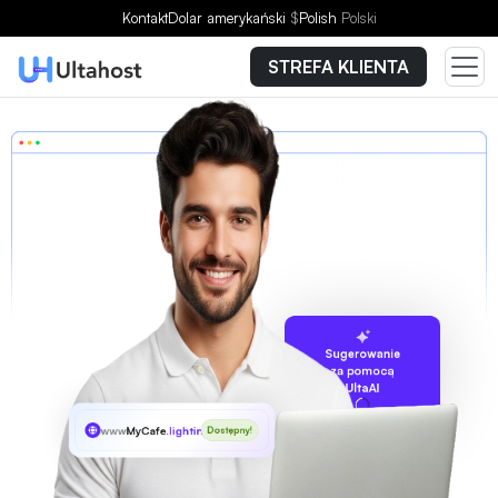
Kontakt
Dolar amerykański
$
Polish
Polski
STREFA KLIENTA
Sugerowanie
za pomocą
UltaAI
www
MyCafe
.lighting
Dostępny!