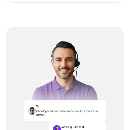
Ty
Chciałbym zaktualizować mój serwer. Czy możesz mi
pomóc?
James @ Ultahost