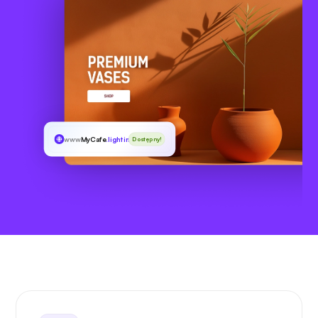
www
MyCafe
.lighting
Dostępny!