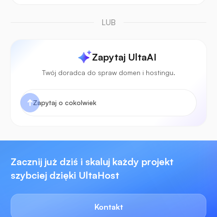
LUB
Zapytaj UltaAI
Twój doradca do spraw domen i hostingu.
Zacznij już dziś i skaluj każdy projekt
szybciej dzięki UltaHost
Kontakt