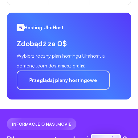
Hosting UltaHost
Zdobądź za 0$
Wybierz roczny plan hostingu Ultahost, a
domenę .com dostaniesz gratis!
Przeglądaj plany hostingowe
INFORMACJE O NAS .MOVIE