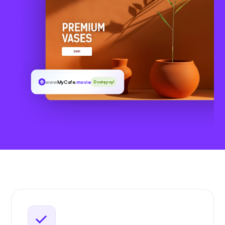
www
MyCafe
.movie
Dostępny!