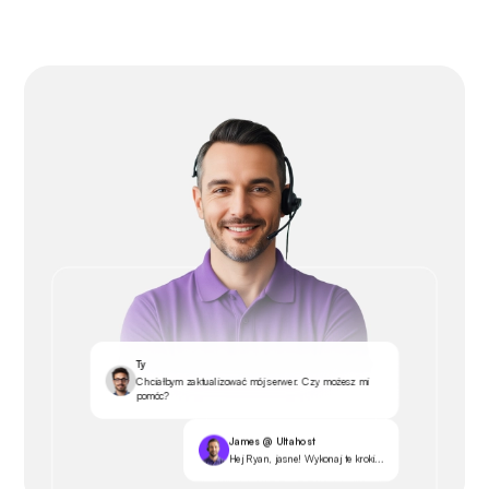
Ty
Chciałbym zaktualizować mój serwer. Czy możesz mi
pomóc?
James @ Ultahost
Hej Ryan, jasne! Wykonaj te kroki...