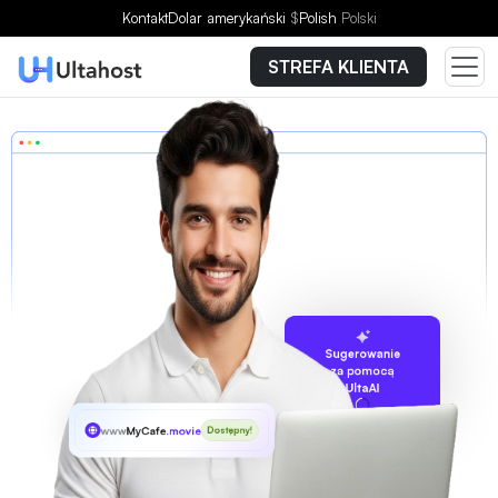
Kontakt
Dolar amerykański
$
Polish
Polski
STREFA KLIENTA
Sugerowanie
za pomocą
UltaAI
www
MyCafe
.movie
Dostępny!