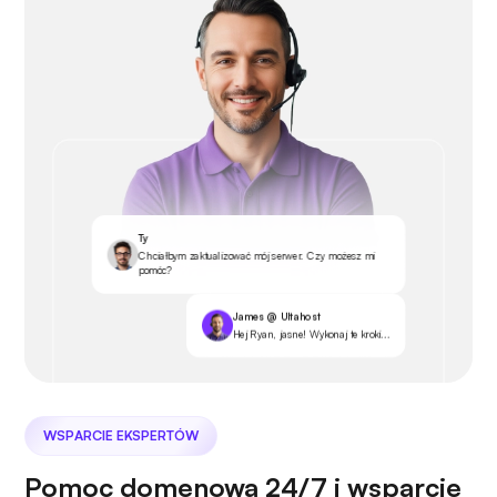
Ty
Chciałbym zaktualizować mój serwer. Czy możesz mi
pomóc?
James @ Ultahost
Hej Ryan, jasne! Wykonaj te kroki...
WSPARCIE EKSPERTÓW
Pomoc domenowa 24/7 i wsparcie