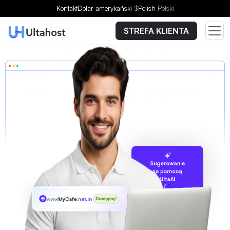
Kontakt
Dolar amerykański
$
Polish
Polski
STREFA KLIENTA
Sugerowanie
za pomocą
UltaAI
www
MyCafe
.net.in
Dostępny!