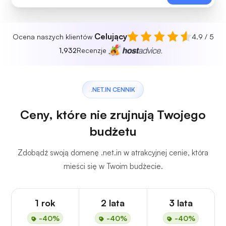
Celujący
Ocena naszych klientów
4.9 / 5
1,932
Recenzje
.NET.IN CENNIK
Ceny, które nie zrujnują Twojego
budżetu
Zdobądź swoją domenę .net.in w atrakcyjnej cenie, która
mieści się w Twoim budżecie.
1 rok
2 lata
3 lata
-40%
-40%
-40%