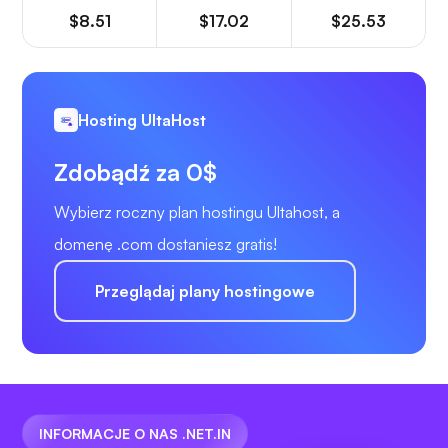
$8.51
$17.02
$25.53
Hosting UltaHost
Zdobądź za 0$
Wybierz roczny plan hostingu Ultahost, a
domenę .com dostaniesz gratis!
Przeglądaj plany hostingowe
INFORMACJE O NAS .NET.IN