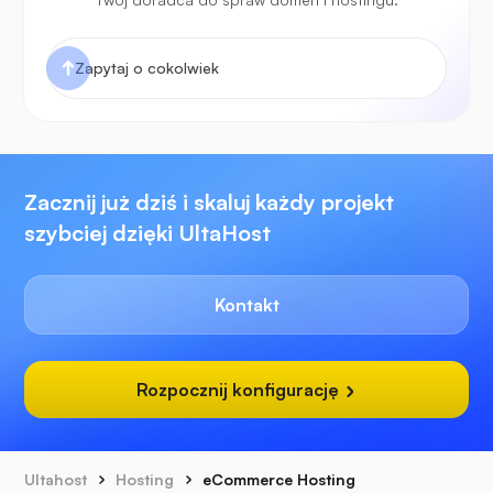
Zacznij już dziś i skaluj każdy projekt
szybciej dzięki UltaHost
Kontakt
Rozpocznij konfigurację
Ultahost
Hosting
eCommerce Hosting