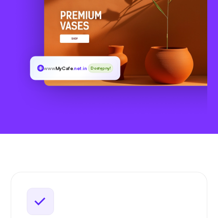
www
MyCafe
.net.in
Dostępny!