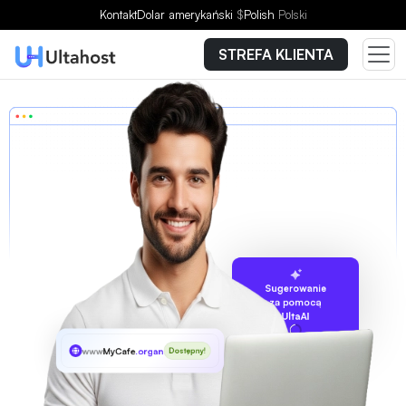
Kontakt
Dolar amerykański
$
Polish
Polski
STREFA KLIENTA
Sugerowanie
za pomocą
UltaAI
www
MyCafe
.organic
Dostępny!