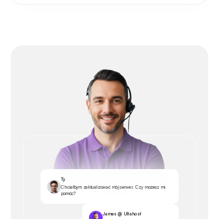
Ty
Chciałbym zaktualizować mój serwer. Czy możesz mi
pomóc?
James @ Ultahost