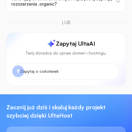
rozszerzenia .organic?
LUB
Zapytaj UltaAI
Twój doradca do spraw domen i hostingu.
Zacznij już dziś i skaluj każdy projekt
szybciej dzięki UltaHost