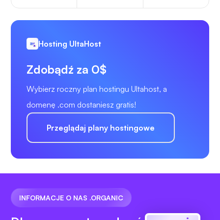
Hosting UltaHost
Zdobądź za 0$
Wybierz roczny plan hostingu Ultahost, a
domenę .com dostaniesz gratis!
Przeglądaj plany hostingowe
INFORMACJE O NAS .ORGANIC