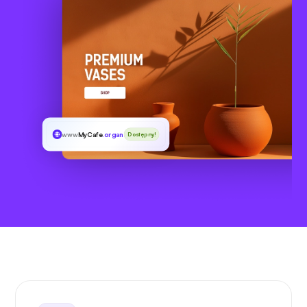
www
MyCafe
.organic
Dostępny!