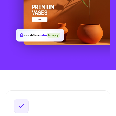
www
MyCafe
.rodeo
Dostępny!