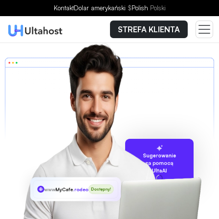
Kontakt
Dolar amerykański
$
Polish
Polski
STREFA KLIENTA
Sugerowanie
za pomocą
UltaAI
www
MyCafe
.rodeo
Dostępny!