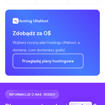
Hosting UltaHost
Zdobądź za 0$
Wybierz roczny plan hostingu Ultahost, a
domenę .com dostaniesz gratis!
Przeglądaj plany hostingowe
INFORMACJE O NAS .RODEO