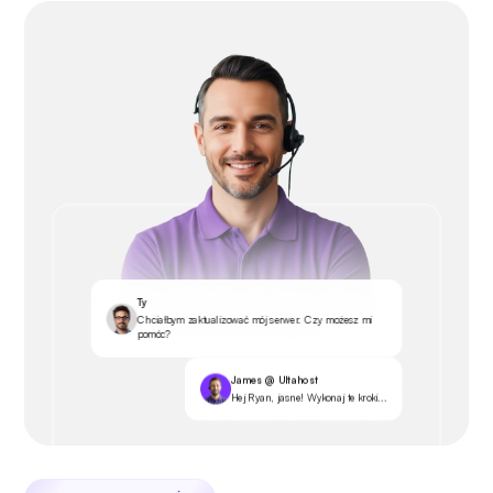
Ty
Chciałbym zaktualizować mój serwer. Czy możesz mi
pomóc?
James @ Ultahost
Hej Ryan, jasne! Wykonaj te kroki...