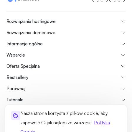
Rozwiązania hostingowe
Rozwiązania domenowe
Informacje ogólne
Wsparcie
Oferta Specjalna
Bestsellery
Porównaj
Tutoriale
Nasza strona korzysta z plików cookie, aby
Informacje o nas
Zasady zwrotu płatności
Regulamin usług
zapewnić Ci jak najlepsze wrażenia.
Polityka
Polityka prywatności
Kwestie prawne
Mapa strony