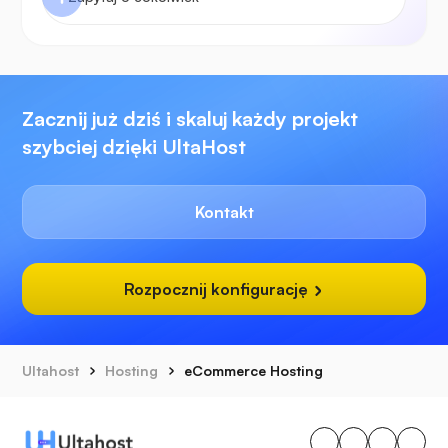
Zacznij już dziś i skaluj każdy projekt
szybciej dzięki UltaHost
Kontakt
Rozpocznij konfigurację
Ultahost
Hosting
eCommerce Hosting