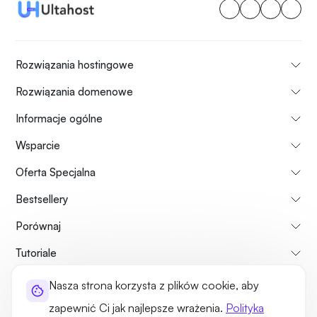
Rozwiązania hostingowe
Rozwiązania domenowe
Informacje ogólne
Wsparcie
Oferta Specjalna
Bestsellery
Porównaj
Tutoriale
Nasza strona korzysta z plików cookie, aby
Informacje o nas
Zasady zwrotu płatności
Regulamin usług
zapewnić Ci jak najlepsze wrażenia.
Polityka
Polityka prywatności
Kwestie prawne
Mapa strony