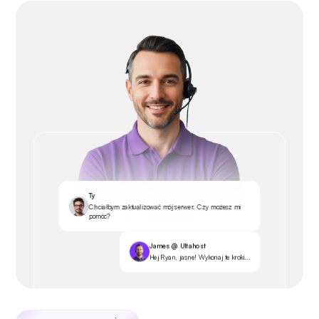
Ty
Chciałbym zaktualizować mój serwer. Czy możesz mi
pomóc?
James @ Ultahost
Hej Ryan, jasne! Wykonaj te kroki...