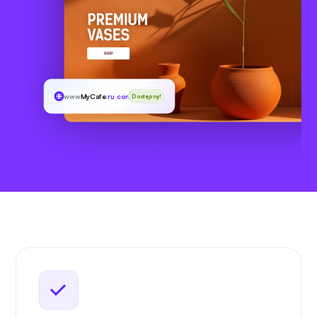
www
MyCafe
.ru.com
Dostępny!