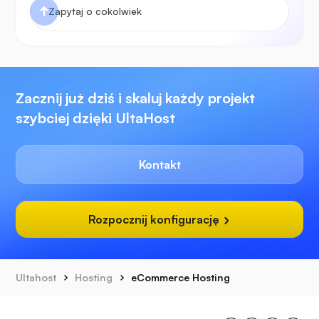
Zacznij już dziś i skaluj każdy projekt
szybciej dzięki UltaHost
Kontakt
Rozpocznij konfigurację
Ultahost
Hosting
eCommerce Hosting