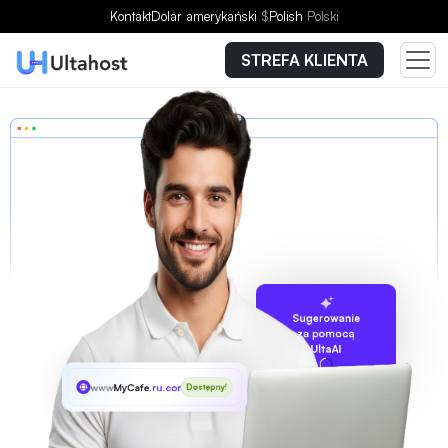
Kontakt
Dolar amerykański
$
Polish
Polski
STREFA KLIENTA
Sugerowanie
za pomocą
UltaAI
www
MyCafe
.ru.com
Dostępny!