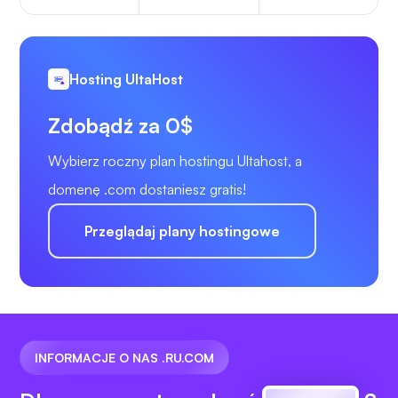
Hosting UltaHost
Zdobądź za 0$
Wybierz roczny plan hostingu Ultahost, a
domenę .com dostaniesz gratis!
Przeglądaj plany hostingowe
INFORMACJE O NAS .RU.COM