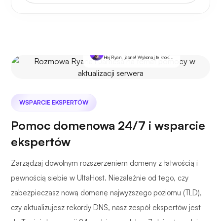
Ty
Chciałbym zaktualizować mój serwer. Czy możesz mi
pomóc?
James @ Ultahost
Hej Ryan, jasne! Wykonaj te kroki...
WSPARCIE EKSPERTÓW
Pomoc domenowa 24/7 i wsparcie
ekspertów
Zarządzaj dowolnym rozszerzeniem domeny z łatwością i
pewnością siebie w UltaHost. Niezależnie od tego, czy
zabezpieczasz nową domenę najwyższego poziomu (TLD),
czy aktualizujesz rekordy DNS, nasz zespół ekspertów jest