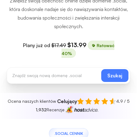
Zwiększ swoją obecność online dzięki domenie .social,
która doskonale nadaje się do nawiązywania kontaktów,
budowania społeczności i zwiększania interakcji
społecznych.
$13.99
Plany już od
$17.49
Ratować
40%
Szukaj
Celujący
Ocena naszych klientów
4.9 / 5
1,932
Recenzje
.SOCIAL CENNIK