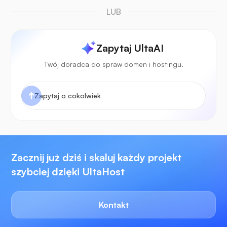
LUB
Zapytaj UltaAI
Twój doradca do spraw domen i hostingu.
Zacznij już dziś i skaluj każdy projekt
szybciej dzięki UltaHost
Kontakt