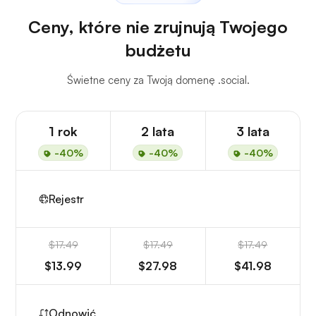
Ceny, które nie zrujnują Twojego
budżetu
Świetne ceny za Twoją domenę .social.
1 rok
2 lata
3 lata
-40%
-40%
-40%
Rejestr
$17.49
$17.49
$17.49
$13.99
$27.98
$41.98
Odnowić