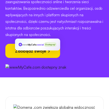
zaangażowania społeczności online i tworzenia sieci
kontaktów. Bezpośrednio odzwierciedla cel organizacji, osób
wpływających na innych i platform skupionych na
społeczności, dzięki czemu jest natychmiast rozpoznawalna i
istotna dla odbiorców poszukujących interakcji i treści
skupionych na społeczności.
www
MyCafe
.social
Dostępny!
Zdobądź swoje