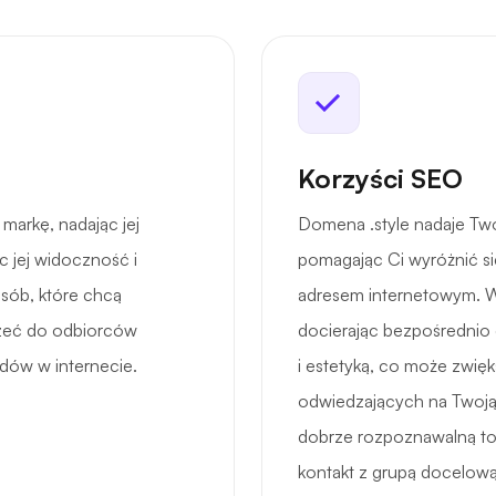
Korzyści SEO
markę, nadając jej
Domena .style nadaje Two
 jej widoczność i
pomagając Ci wyróżnić s
osób, które chcą
adresem internetowym. W
rzeć do odbiorców
docierając bezpośrednio
dów w internecie.
i estetyką, co może zwię
odwiedzających na Twoją 
dobrze rozpoznawalną to
kontakt z grupą docelową