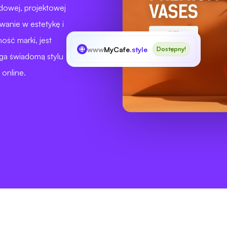
dowej, projektowej
wanie w estetykę i
ść marki, jest
www
MyCafe
.style
Dostępny!
ga świadomą stylu
 online.