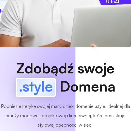
UltaAI
www
MyCafe
.style
Dostępny!
Zdobądź swoje
.style
Domena
Podnieś estetykę swojej marki dzięki domenie .style, idealnej dla
branży modowej, projektowej i kreatywnej, która poszukuje
stylowej obecności w sieci.