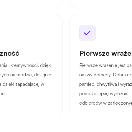
czność
Pierwsze wrażen
ia i kreatywności, dzięki
Pierwsze wrażenie jest b
onych na modzie, designie
nazwy domeny. Dobra do
ę dzięki zapadającej w
pamięć, chwytliwa i wyra
eci.
pomoże jej się wyróżnić 
odbiorców w zatłoczonym