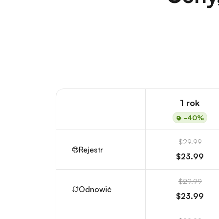
1 rok
-40%
$29.99
Rejestr
$23.99
$29.99
Odnowić
$23.99