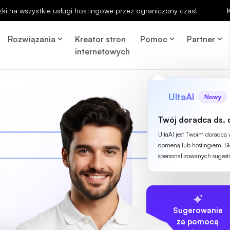
ki na wszystkie usługi hostingowe przez ograniczony czas!
Rozwiązania
Kreator stron
Pomoc
Partner
internetowych
UltaAI
Nowy
Twój doradca ds. 
UltaAI jest Twoim doradcą
domeną lub hostingiem. Sk
spersonalizowanych sugesti
Sugerowanie
za pomocą