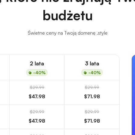
budżetu
Świetne ceny na Twoją domenę .style
2 lata
3 lata
-40%
-40%
$29.99
$29.99
$47.98
$71.98
$29.99
$29.99
$47.98
$71.98