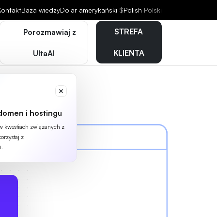
Kontakt
Baza wiedzy
Dolar amerykański
$
Polish
Polski
STREFA
Porozmawiaj z
KLIENTA
UltaAI
domen i hostingu
 w kwestiach związanych z
orzystaj z
i.