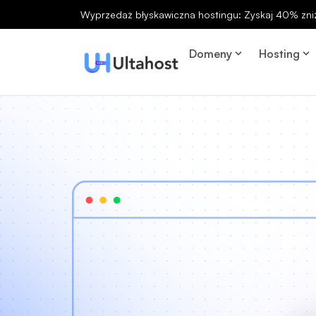
Wyprzedaż błyskawiczna hostingu: Zyskaj 40% zniż
Domeny
Hosting