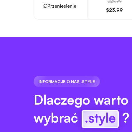
$29.99
Przeniesienie
$23.99
INFORMACJE O NAS .STYLE
Dlaczego warto
wybrać
.style
?