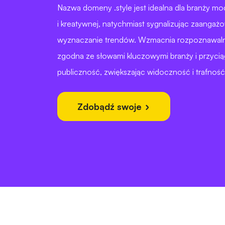
Nazwa domeny .style jest idealna dla branży mo
i kreatywnej, natychmiast sygnalizując zaangażo
wyznaczanie trendów. Wzmacnia rozpoznawalno
zgodna ze słowami kluczowymi branży i przycią
publiczność, zwiększając widoczność i trafność
Zdobądź swoje