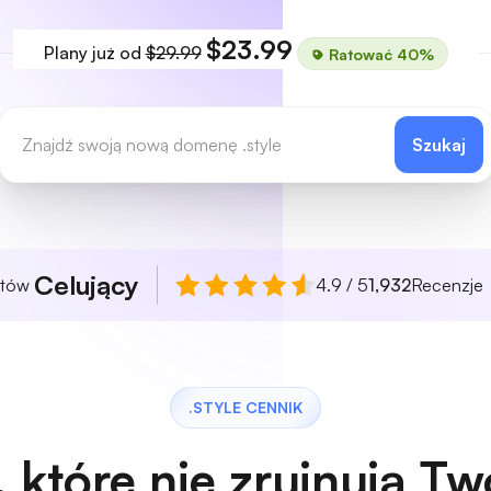
$23.99
Plany już od
$29.99
Ratować 40%
Szukaj
Celujący
ntów
4.9 / 5
1,932
Recenzje
.STYLE CENNIK
 które nie zrujnują T