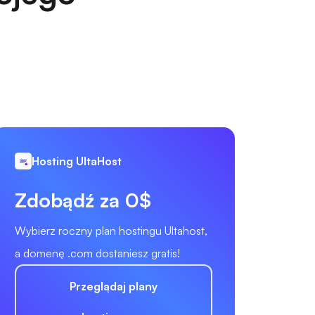
Hosting UltaHost
Zdobądź za 0$
Wybierz roczny plan hostingu Ultahost,
a domenę .com dostaniesz gratis!
Przeglądaj plany