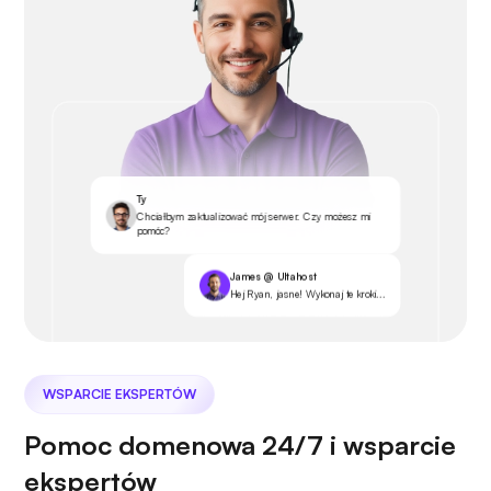
Ty
Chciałbym zaktualizować mój serwer. Czy możesz mi
pomóc?
James @ Ultahost
Hej Ryan, jasne! Wykonaj te kroki...
WSPARCIE EKSPERTÓW
Pomoc domenowa 24/7 i wsparcie
ekspertów