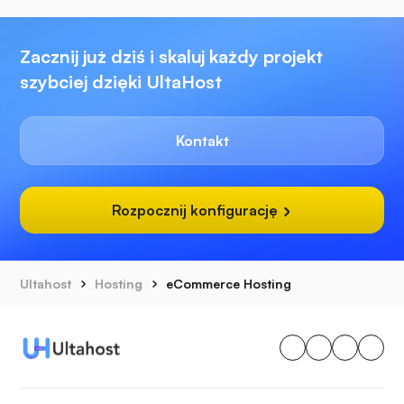
Zacznij już dziś i skaluj każdy projekt
szybciej dzięki UltaHost
Kontakt
Rozpocznij konfigurację
Ultahost
Hosting
eCommerce Hosting