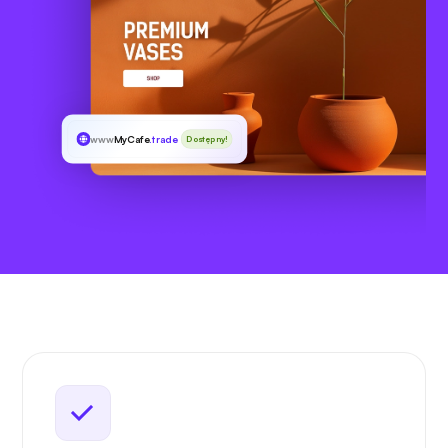
www
MyCafe
.trade
Dostępny!