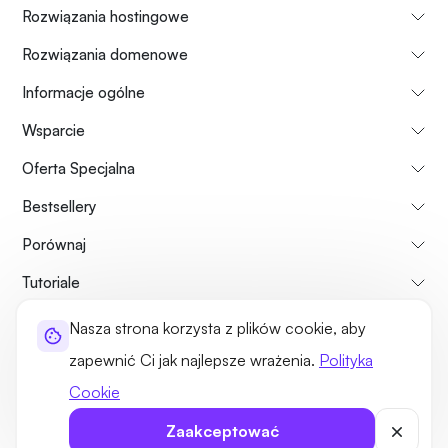
Rozwiązania hostingowe
Rozwiązania domenowe
Informacje ogólne
Wsparcie
Oferta Specjalna
Bestsellery
Porównaj
Tutoriale
Nasza strona korzysta z plików cookie, aby
Informacje o nas
Zasady zwrotu płatności
Regulamin usług
zapewnić Ci jak najlepsze wrażenia.
Polityka
Polityka prywatności
Kwestie prawne
Mapa strony
Cookie
©2026 UltaHost - Wszelkie prawa zastrzeżone
Zaakceptować