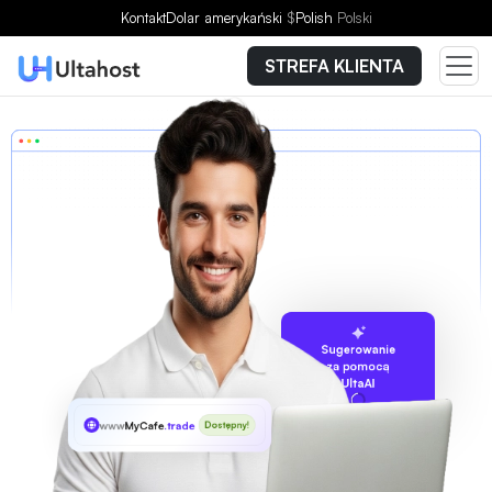
Kontakt
Dolar amerykański
$
Polish
Polski
STREFA KLIENTA
Sugerowanie
za pomocą
UltaAI
www
MyCafe
.trade
Dostępny!