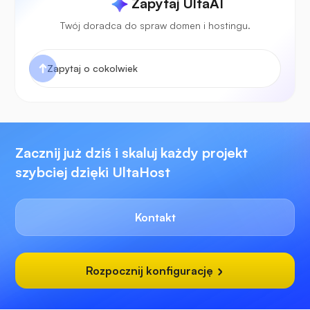
Zapytaj UltaAI
Twój doradca do spraw domen i hostingu.
Zacznij już dziś i skaluj każdy projekt
szybciej dzięki UltaHost
Kontakt
Rozpocznij konfigurację