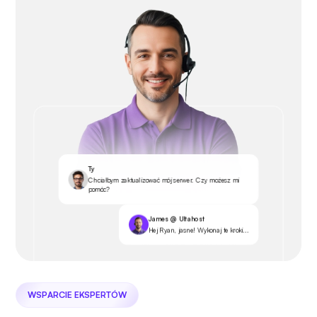
Ty
Chciałbym zaktualizować mój serwer. Czy możesz mi
pomóc?
James @ Ultahost
Hej Ryan, jasne! Wykonaj te kroki...
WSPARCIE EKSPERTÓW