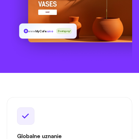
www
MyCafe
.uno
Dostępny!
Globalne uznanie