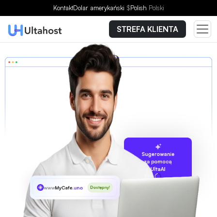
Kontakt
Dolar amerykański
$
Polish
Polski
STREFA KLIENTA
Sugerowanie
za pomocą
UltaAI
www
MyCafe
.uno
Dostępny!