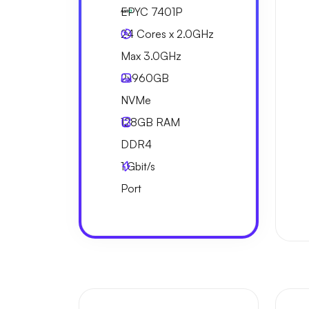
EPYC 7401P
24 Cores x 2.0GHz
Max 3.0GHz
2x
960GB
NVMe
128GB
RAM
DDR4
1
Gbit/s
Port