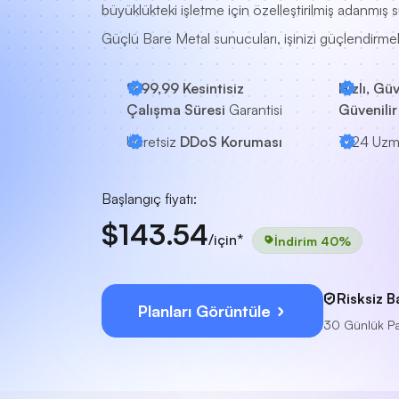
büyüklükteki işletme için özelleştirilmiş adanmış 
Güçlü Bare Metal sunucuları, işinizi güçlendirmek 
%99,99 Kesintisiz
Hızlı, Güv
Çalışma Süresi
Garantisi
Güvenilir
Ücretsiz
DDoS Koruması
7/24
Uzm
Başlangıç fiyatı:
$143.54
/için*
İndirim 40%
Risksiz B
Planları Görüntüle
30 Günlük Pa