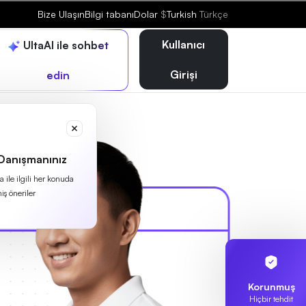
Bize Ulaşın
Bilgi tabanı
Dolar
$
Turkish
Türkçe
Kullanıcı
UltaAI ile sohbet
Girişi
edin
 Danışmanınız
 ile ilgili her konuda
iş öneriler
Korunmuş
Hiçbir tehdit