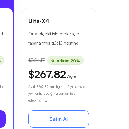
Ulta-X4
rlı
Orta ölçekli işletmeler için
tasarlanmış güçlü hosting.
$354.17
%
İndirim 20%
$267.82
/için
le
Aylık
$267.82
karşılığında 2 yıl süreyle
yenilenir. İstediğiniz zaman iptal
edebilirsiniz.
Satın Al