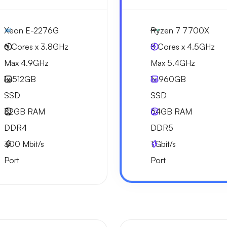
Xeon E-2276G
Ryzen 7 7700X
6 Cores x 3.8GHz
8 Cores x 4.5GHz
Max 4.9GHz
Max 5.4GHz
1x
512GB
1x
960GB
SSD
SSD
32GB
RAM
64GB
RAM
DDR4
DDR5
300
Mbit/s
1
Gbit/s
Port
Port