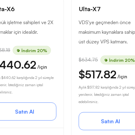
ta-X6
Ulta-X7
ük işletme sahipleri ve 2X
VDS'ye geçmeden önce
naklar için idealdir.
maksimum kaynaklara sahi
üst düzey VPS katmanı.
38.18
İndirim 20%
$634.75
İndirim 20%
440.62
/için
$517.82
/için
k
$440.62
karşılığında 2 yıl süreyle
lenir. İstediğiniz zaman iptal
Aylık
$517.82
karşılığında 2 yıl sürey
lirsiniz.
yenilenir. İstediğiniz zaman iptal
edebilirsiniz.
Satın Al
Satın Al