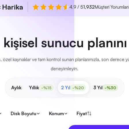
Harika
ı:
4.9 / 5
1,932
Müşteri Yorumları
i kişisel sunucu planını
özel kaynaklar ve tam kontrol sunan planlarımızla, son derece yük
deneyimleyin.
Aylık
Yıllık
2 Yıl
3 Yıl
-%15
-%20
-%30
Disk Boyutu
Konum
Fiyat