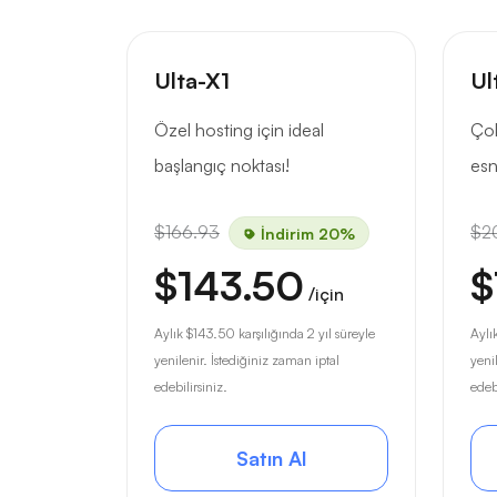
Ulta-X1
Ul
Özel hosting için ideal
Çok
başlangıç noktası!
esn
$166.93
$2
İndirim 20%
$143.50
$
/için
Aylık
$143.50
karşılığında 2 yıl süreyle
Aylı
yenilenir. İstediğiniz zaman iptal
yeni
edebilirsiniz.
edebi
Satın Al