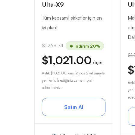
Ulta-X9
Ul
Tüm kapsamlı şirketler için en
Mak
iyi plan!
etm
Dah
$1,263.74
İndirim 20%
$1,
$1,021.00
/için
$
Aylık
$1,021.00
karşılığında 2 yıl süreyle
yenilenir. İstediğiniz zaman iptal
Aylı
edebilirsiniz.
yeni
edebi
Satın Al