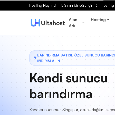
Hosting Flaş İndirimi: Sınırlı bir süre için tüm hosti
Alan
Hosting
Adı
BARINDIRMA SATIŞI: ÖZEL SUNUCU BARIN
İNDİRİM ALIN
Kendi sunucu
barındırma
Kendi sunucumuz Singapur, esnek dağıtım seçen