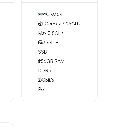
EPYC 9354
32 Cores x 3.25GHz
Max 3.8GHz
2x
3.84TB
SSD
256GB
RAM
DDR5
2
Gbit/s
Port