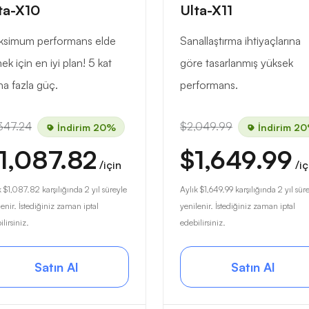
ta-X10
Ulta-X11
simum performans elde
Sanallaştırma ihtiyaçlarına
ek için en iyi plan! 5 kat
göre tasarlanmış yüksek
a fazla güç.
performans.
347.24
$2,049.99
İndirim 20%
İndirim 2
1,087.82
$1,649.99
/için
/iç
k
$1,087.82
karşılığında 2 yıl süreyle
Aylık
$1,649.99
karşılığında 2 yıl sür
lenir. İstediğiniz zaman iptal
yenilenir. İstediğiniz zaman iptal
lirsiniz.
edebilirsiniz.
Satın Al
Satın Al