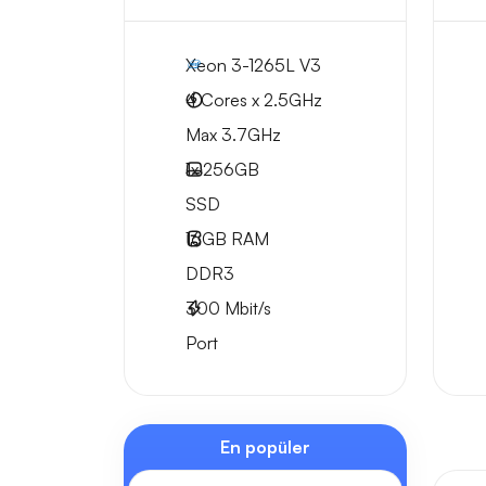
Xeon 3-1265L V3
4 Cores x 2.5GHz
Max 3.7GHz
1x
256GB
SSD
16GB
RAM
DDR3
300
Mbit/s
Port
En popüler