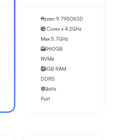
Ryzen 9 7950X3D
16 Cores x 4.2GHz
Max 5.7GHz
2x
960GB
NVMe
64GB
RAM
DDR5
1
Gbit/s
Port