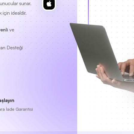
sunucular sunar.
için idealdir.
enli
ve
an Desteği
aşlayın
ra İade Garantisi