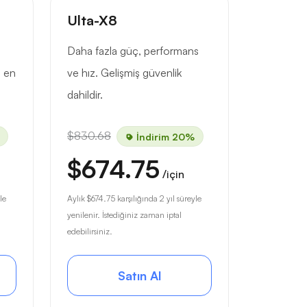
Ulta-X8
Daha fazla güç, performans
p en
ve hız. Gelişmiş güvenlik
dahildir.
$830.68
İndirim 20%
$674.75
/için
le
Aylık
$674.75
karşılığında 2 yıl süreyle
yenilenir. İstediğiniz zaman iptal
edebilirsiniz.
Satın Al