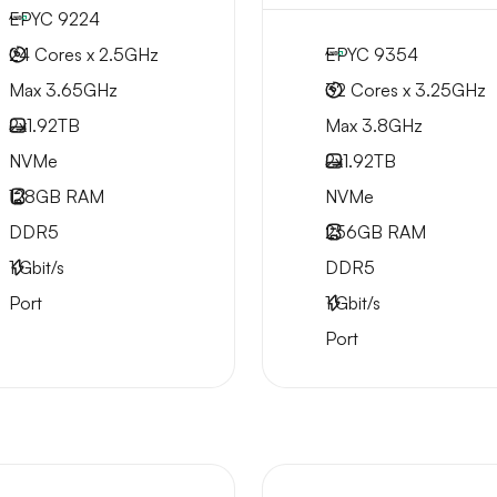
EPYC 9224
24 Cores x 2.5GHz
EPYC 9354
Max 3.65GHz
32 Cores x 3.25GHz
2x
1.92TB
Max 3.8GHz
NVMe
2x
1.92TB
128GB
RAM
NVMe
DDR5
256GB
RAM
1
Gbit/s
DDR5
Port
1
Gbit/s
Port