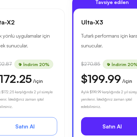
Tavsiye edilen
ta-X2
Ulta-X3
 yönlü uygulamalar için
Tutarlı performans için kara
ek sunucular.
sunucular.
02.87
$270.85
İndirim 20%
İndirim 20
172.25
$199.99
/için
/için
k
$172.25
karşılığında 2 yıl süreyle
Aylık
$199.99
karşılığında 2 yıl sürey
lenir. İstediğiniz zaman iptal
yenilenir. İstediğiniz zaman iptal
lirsiniz.
edebilirsiniz.
Satın Al
Satın Al