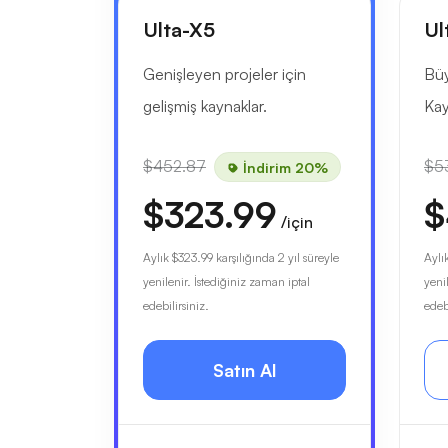
Ulta-X5
Ul
Genişleyen projeler için
Büy
gelişmiş kaynaklar.
Kay
$452.87
$5
İndirim 20%
$323.99
$
/için
Aylık
$323.99
karşılığında 2 yıl süreyle
Aylı
yenilenir. İstediğiniz zaman iptal
yeni
edebilirsiniz.
edebi
Satın Al