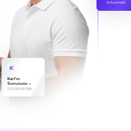
bulunamadı
Karl'ın
Sunucusu
255.189.85.19