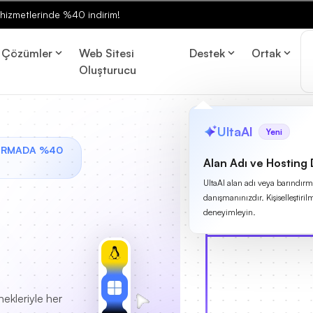
ng hizmetlerinde %40 indirim!
Çözümler
Web Sitesi
Destek
Ortak
Oluşturucu
UltaAI
Yeni
DIRMADA %40
Alan Adı ve Hosting
UltaAI alan adı veya barındırma
danışmanınızdır. Kişiselleştirilm
deneyimleyin.
ekleriyle her