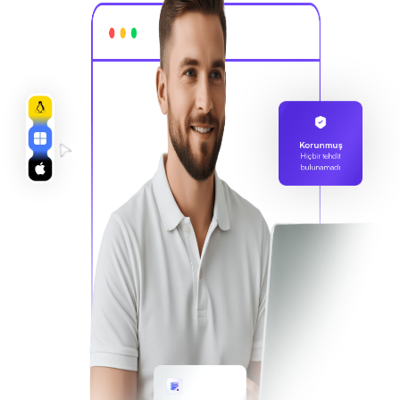
Korunmuş
Hiçbir tehdit
bulunamadı