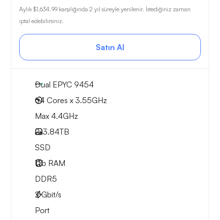
Aylık
$1,634.99
karşılığında 2 yıl süreyle yenilenir. İstediğiniz zaman
iptal edebilirsiniz.
Satın Al
Dual EPYC 9454
64 Cores x 3.55GHz
Max 4.4GHz
2x
3.84TB
SSD
1Tb
RAM
DDR5
2
Gbit/s
Port