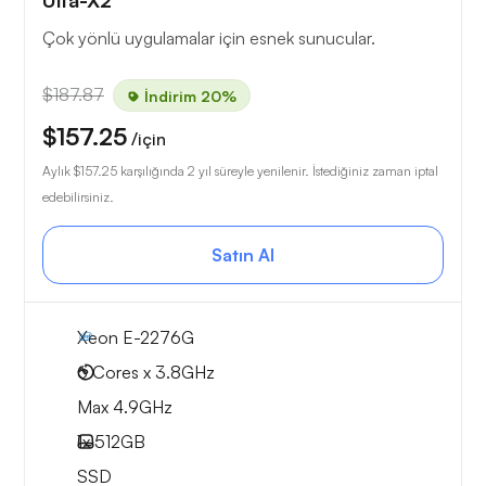
Ulta-X2
Çok yönlü uygulamalar için esnek sunucular.
$187.87
İndirim 20%
$157.25
/için
Aylık
$157.25
karşılığında 2 yıl süreyle yenilenir. İstediğiniz zaman iptal
edebilirsiniz.
Satın Al
Xeon E-2276G
6 Cores x 3.8GHz
Max 4.9GHz
1x
512GB
SSD