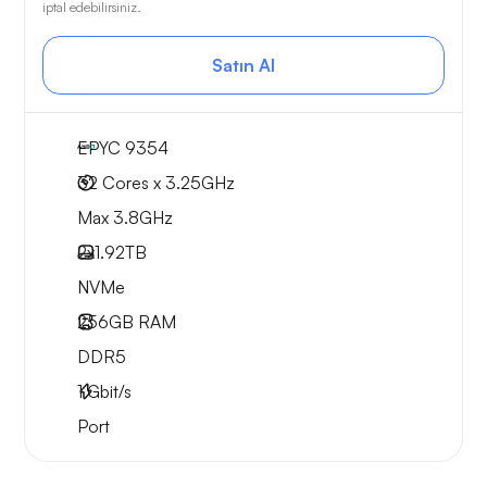
iptal edebilirsiniz.
Satın Al
EPYC 9354
32 Cores x 3.25GHz
Max 3.8GHz
2x
1.92TB
NVMe
256GB
RAM
DDR5
1
Gbit/s
Port