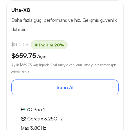
Ulta-X8
Daha fazla güç, performans ve hız. Gelişmiş güvenlik
dahildir.
$815.68
İndirim 20%
$659.75
/için
Aylık
$659.75
karşılığında 2 yıl süreyle yenilenir. İstediğiniz zaman iptal
edebilirsiniz.
Satın Al
EPYC 9354
32 Cores x 3.25GHz
Max 3.8GHz