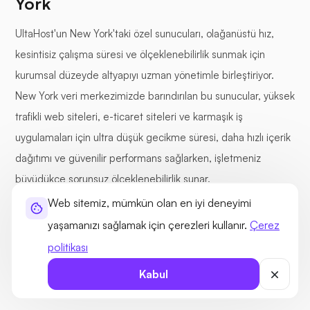
York
UltaHost'un New York'taki özel sunucuları, olağanüstü hız,
kesintisiz çalışma süresi ve ölçeklenebilirlik sunmak için
kurumsal düzeyde altyapıyı uzman yönetimle birleştiriyor.
New York veri merkezimizde barındırılan bu sunucular, yüksek
trafikli web siteleri, e-ticaret siteleri ve karmaşık iş
uygulamaları için ultra düşük gecikme süresi, daha hızlı içerik
dağıtımı ve güvenilir performans sağlarken, işletmeniz
büyüdükçe sorunsuz ölçeklenebilirlik sunar.
Web sitemiz, mümkün olan en iyi deneyimi
yaşamanızı sağlamak için çerezleri kullanır.
Çerez
Yüksek Saatli CPU'lar
30+ Küresel Veri Merkezi
politikası
Özel G/Ç Kanalları
100 Gbps Ağ Bağlantıları
Kabul