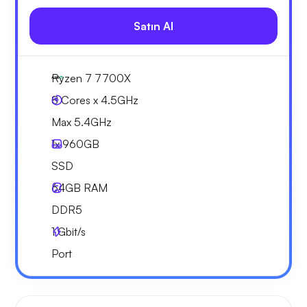
Satın Al
Ryzen 7 7700X
8 Cores x 4.5GHz
Max 5.4GHz
1x
960GB
SSD
64GB
RAM
DDR5
1
Gbit/s
Port