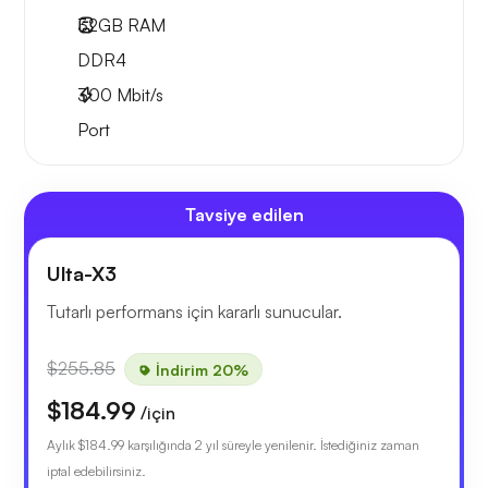
32GB
RAM
DDR4
300
Mbit/s
Port
Tavsiye edilen
Ulta-X3
Tutarlı performans için kararlı sunucular.
$255.85
İndirim 20%
$184.99
/için
Aylık
$184.99
karşılığında 2 yıl süreyle yenilenir. İstediğiniz zaman
iptal edebilirsiniz.