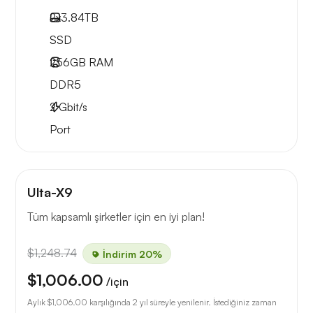
2x
3.84TB
SSD
256GB
RAM
DDR5
2
Gbit/s
Port
Ulta-X9
Tüm kapsamlı şirketler için en iyi plan!
$1,248.74
İndirim 20%
$1,006.00
/için
Aylık
$1,006.00
karşılığında 2 yıl süreyle yenilenir. İstediğiniz zaman