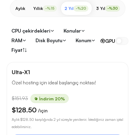
Aylık
Yıllık
2 Yıl
3 Yıl
-%15
-%20
-%30
CPU çekirdekleri
Konular
RAM
Disk Boyutu
Konum
GPU
Fiyat
Ulta-X1
Özel hosting için ideal başlangıç noktası!
$151.93
İndirim 20%
$128.50
/için
Aylık
$128.50
karşılığında 2 yıl süreyle yenilenir. İstediğiniz zaman iptal
edebilirsiniz.