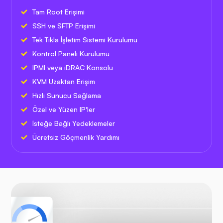
Tam Root Erişimi
SSH ve SFTP Erişimi
Tek Tıkla İşletim Sistemi Kurulumu
Kontrol Paneli Kurulumu
IPMI veya iDRAC Konsolu
KVM Uzaktan Erişim
Hızlı Sunucu Sağlama
Özel ve Yüzen IP'ler
İsteğe Bağlı Yedeklemeler
Ücretsiz Göçmenlik Yardımı