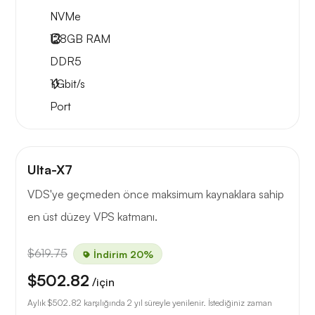
NVMe
128GB
RAM
DDR5
1
Gbit/s
Port
Ulta-X7
VDS'ye geçmeden önce maksimum kaynaklara sahip
en üst düzey VPS katmanı.
$619.75
İndirim 20%
$502.82
/için
Aylık
$502.82
karşılığında 2 yıl süreyle yenilenir. İstediğiniz zaman