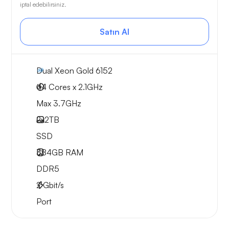
iptal edebilirsiniz.
Satın Al
Dual Xeon Gold 6152
44 Cores x 2.1GHz
Max 3.7GHz
2x
2TB
SSD
384GB
RAM
DDR5
2
Gbit/s
Port