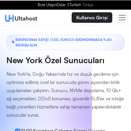
Bir Plan Seçin
Bize Ulaşın
Dolar
$
Turkish
Türkçe
Kullanıcı Girişi
BARINDIRMA SATIŞI: ÖZEL SUNUCU BARINDIRMADA %40
İNDİRİM ALIN
New York Özel Sunucuları
New York'ta, Doğu Yakası'nda hız ve düşük gecikme için
optimize edilmiş özel bir sunucuda görev açısından kritik
uygulamaları çalıştırın. Sunucu, NVMe depolama, 10 Gb+
ağ seçenekleri, DDoS koruması, güvenilir SLA'lar ve isteğe
bağlı yönetilen hizmetlere sahip tamamen yapılandırılabilir
sunucular sunar.
%99,99 Kesintisiz Çalışma Süresi
Garantisi