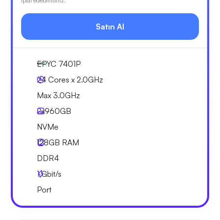
iptal edebilirsiniz.
Satın Al
EPYC 7401P
24 Cores x 2.0GHz
Max 3.0GHz
2x
960GB
NVMe
128GB
RAM
DDR4
1
Gbit/s
Port