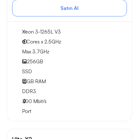
Satın Al
Xeon 3-1265L V3
4 Cores x 2.5GHz
Max 3.7GHz
1x
256GB
SSD
16GB
RAM
DDR3
300
Mbit/s
Port