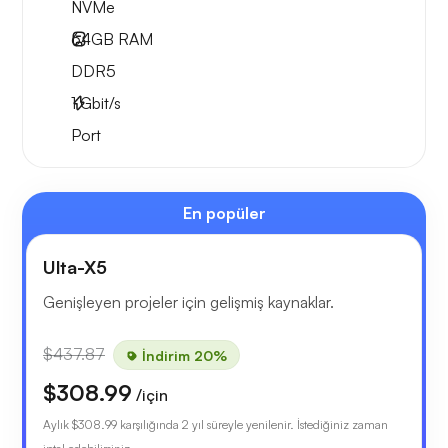
NVMe
64GB
RAM
DDR5
1
Gbit/s
Port
En popüler
Ulta-X5
Genişleyen projeler için gelişmiş kaynaklar.
$437.87
İndirim 20%
$308.99
/için
Aylık
$308.99
karşılığında 2 yıl süreyle yenilenir. İstediğiniz zaman