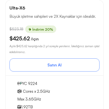
Ulta-X6
Büyük işletme sahipleri ve 2X Kaynaklar için idealdir.
$523.18
İndirim 20%
$425.62
/için
Aylık
$425.62
karşılığında 2 yıl süreyle yenilenir. İstediğiniz zaman iptal
edebilirsiniz.
Satın Al
EPYC 9224
24 Cores x 2.5GHz
Max 3.65GHz
2x
1.92TB