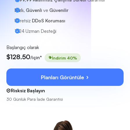
Hızlı, Güvenli
ve
Güvenilir
Ücretsiz
DDoS Koruması
7/24
Uzman Desteği
Başlangıç olarak
$128.50
/için*
İndirim 40%
Planları Görüntüle
Risksiz Başlayın
30 Günlük Para İade Garantisi