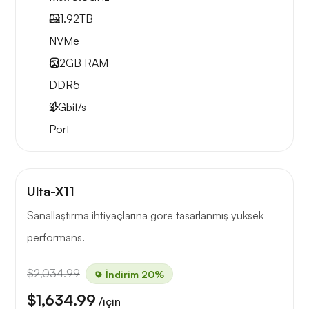
2x
1.92TB
NVMe
512GB
RAM
DDR5
2
Gbit/s
Port
Ulta-X11
Sanallaştırma ihtiyaçlarına göre tasarlanmış yüksek
performans.
$2,034.99
İndirim 20%
$1,634.99
/için