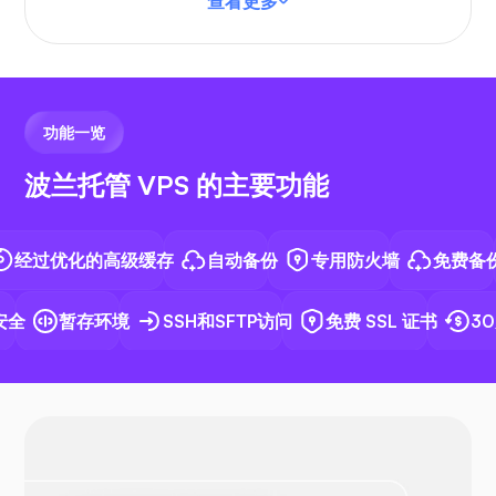
查看更多
VS 代码
功能一览
波兰托管 VPS 的主要功能
N8N
过优化的高级缓存
自动备份
专用防火墙
免费备份
全
暂存环境
SSH和SFTP访问
免费 SSL 证书
30
Docker