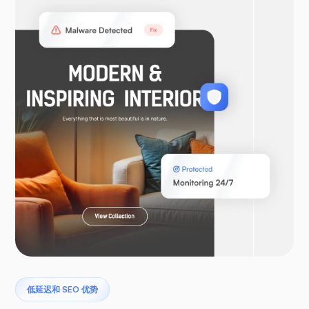
OpenVPN
WooCommerce
Laravel
低延迟和 SEO 优势