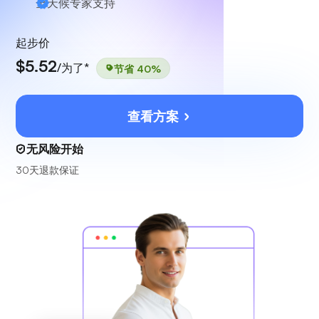
全天候
专家支持
起步价
$5.52
/为了*
节省 40%
查看方案
无风险开始
30天退款保证