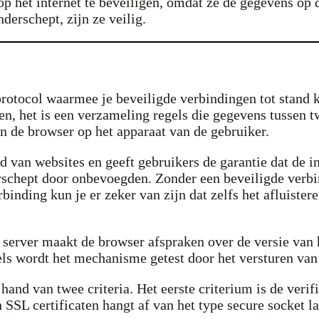
het internet te beveiligen, omdat ze de gegevens op d
derschept, zijn ze veilig.
rotocol waarmee je beveiligde verbindingen tot stand 
n, het is een verzameling regels die gegevens tussen t
n de browser op het apparaat van de gebruiker.
an websites en geeft gebruikers de garantie dat de inf
erschept door onbevoegden. Zonder een beveiligde verbi
binding kun je er zeker van zijn dat zelfs het afluister
 server maakt de browser afspraken over de versie van 
els wordt het mechanisme getest door het versturen van 
and van twee criteria. Het eerste criterium is de verif
SSL certificaten hangt af van het type secure socket la