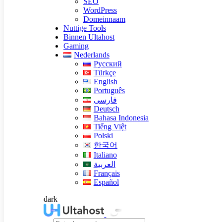
SEO
WordPress
Domeinnaam
Nuttige Tools
Binnen Ultahost
Gaming
Nederlands
Русский
Türkçe
English
Português
فارسی
Deutsch
Bahasa Indonesia
Tiếng Việt
Polski
한국어
Italiano
العربية
Français
Español
dark