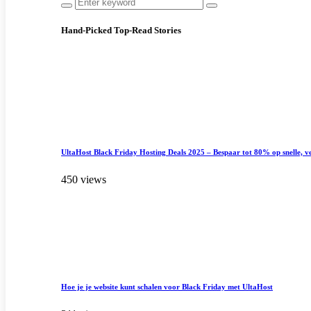
Hand-Picked
Top-Read Stories
UltaHost Black Friday Hosting Deals 2025 – Bespaar tot 80% op snelle, ve
450 views
Hoe je je website kunt schalen voor Black Friday met UltaHost