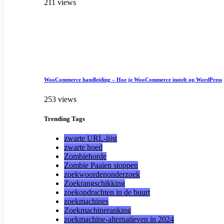
211 views
WooCommerce handleiding – Hoe je WooCommerce instelt op WordPress
253 views
Trending
Tags
zwarte URL-lijst
zwarte hoed
Zombiehorde
Zombie Paaien stoppen
zoekwoordenonderzoek
Zoekrangschikking
zoekopdrachten in de buurt
zoekmachines
Zoekmachineranking
zoekmachine-alternatieven in 2024