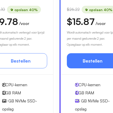
.10
$26.22
opslaan 40%
opslaan 40%
9.78
$15.87
/voor
/voor
t automatisch verlengd voor {prijs}
Wordt automatisch verlengd voor {pr
maand gedurende 2 jaar.
per maand gedurende 2 jaar.
gbaar op elk moment.
Opzegbaar op elk moment.
Bestellen
Bestellen
2
CPU-kernen
3
CPU-kernen
2 GB
RAM
4 GB
RAM
50 GB
NVMe SSD-
75 GB
NVMe SSD-
opslag
opslag