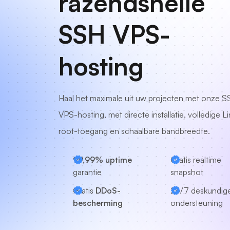
razendsnelle
SSH VPS-
hosting
Haal het maximale uit uw projecten met onze 
VPS-hosting, met directe installatie, volledige L
root-toegang en schaalbare bandbreedte.
99,99% uptime
Gratis realtime
garantie
snapshot
Gratis
DDoS-
24/7
deskundig
bescherming
ondersteuning