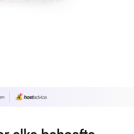
en
 elke behoefte