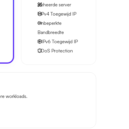
Beheerde server
1 IPv4
Toegewijd IP
Onbeperkte
Bandbreedte
8 IPv6
Toegewijd IP
DDoS Protection
re workloads.