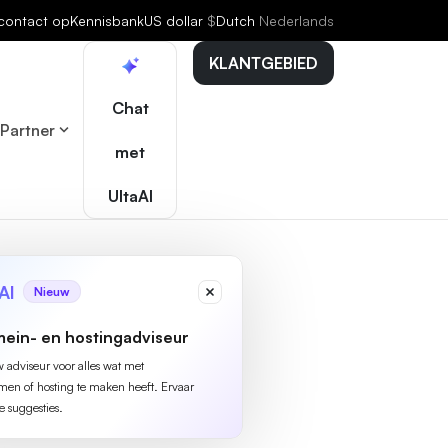
contact op
Kennisbank
US dollar
$
Dutch
Nederlands
KLANTGEBIED
Chat
Partner
met
UltaAI
AI
Nieuw
ein- en hostingadviseur
w adviseur voor alles wat met
n of hosting te maken heeft. Ervaar
e suggesties.