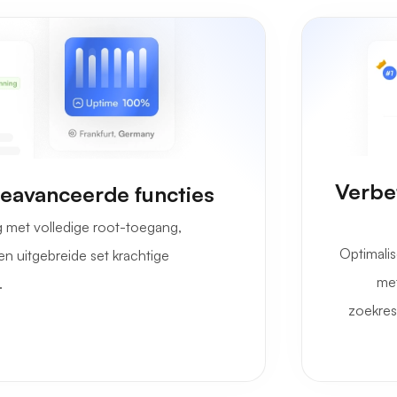
Verbe
eavanceerde functies
g met volledige root-toegang,
Optimali
n uitgebreide set krachtige
met
.
zoekres