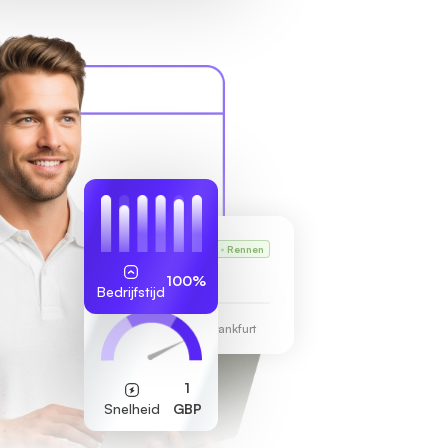
Karl's VPS
Rennen
255.189.85.19
100%
Bedrijfstijd
Datacentrum Frankfurt
1
Snelheid
GBP