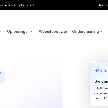
p alle hostingdiensten!
Neem 
Oplossingen
Websitebouwer
Ondersteuning
Ulta
G
Uw dom
UltaAI is u
domeinname
persoonlijk