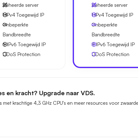
Beheerde server
Beheerde server
1 IPv4
Toegewijd IP
1 IPv4
Toegewijd IP
Onbeperkte
Onbeperkte
Bandbreedte
Bandbreedte
6 IPv6
Toegewijd IP
8 IPv6
Toegewijd IP
DDoS Protection
DDoS Protection
es en kracht? Upgrade naar VDS.
s met krachtige 4,3 GHz CPU's en meer resources voor zwaarde