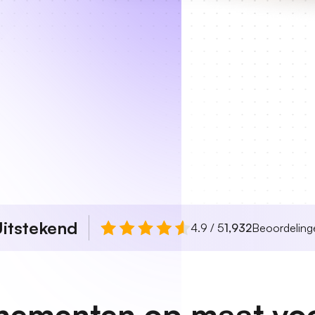
itstekend
4.9 / 5
1,932
Beoordeling
ementen op maat voor