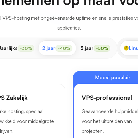
 VPS-hosting met ongeëvenaarde uptime en snelle prestaties vo
applicaties.
Jaarlijks
2 jaar
3 jaar
Lin
-30%
-40%
-50%
Meest populair
S Zakelijk
VPS-professional
rke hosting, speciaal
Geavanceerde hulpmidde
wikkeld voor middelgrote
voor het uitbreiden van
rijven.
projecten.