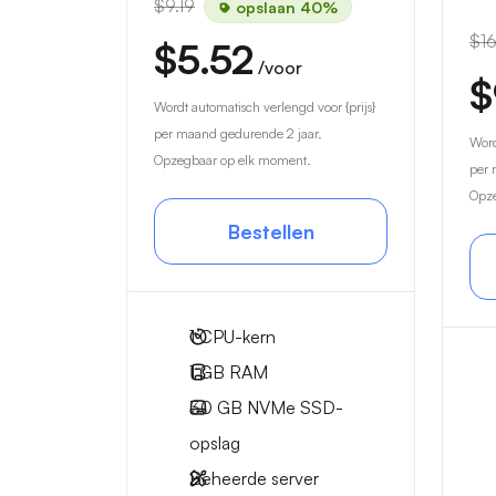
$9.19
opslaan 40%
$16
$5.52
/voor
$
Wordt automatisch verlengd voor {prijs}
per maand gedurende 2 jaar.
Word
Opzegbaar op elk moment.
per 
Opze
Bestellen
1
CPU-kern
1 GB
RAM
30 GB
NVMe SSD-
opslag
Beheerde server