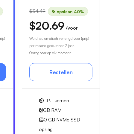
$34.49
opslaan 40%
$20.69
/voor
ijs}
Wordt automatisch verlengd voor {prijs}
per maand gedurende 2 jaar.
Opzegbaar op elk moment.
Bestellen
4
CPU-kernen
6 GB
RAM
100 GB
NVMe SSD-
opslag