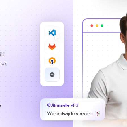
SSH
inux
e
Ultrasnelle VPS
Wereldwijde servers