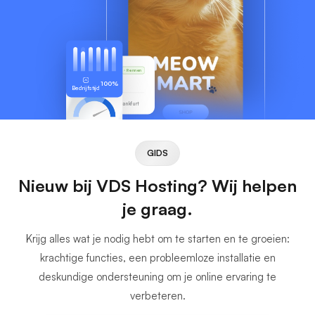
Karl's VDS
Rennen
255.189.85.19
100%
Bedrijfstijd
Datacentrum Frankfurt
1
Snelheid
GBP
GIDS
Nieuw bij VDS Hosting? Wij helpen
je graag.
Krijg alles wat je nodig hebt om te starten en te groeien:
krachtige functies, een probleemloze installatie en
deskundige ondersteuning om je online ervaring te
verbeteren.