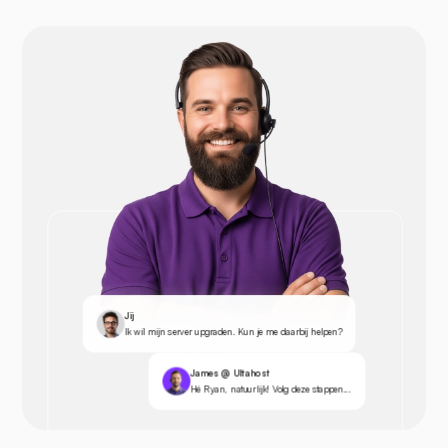
Jij
Ik wil mijn server upgraden. Kun je me daarbij helpen?
James @ Ultahost
Hé Ryan, natuurlijk! Volg deze stappen...