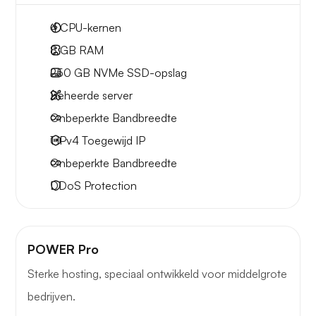
4
CPU-kernen
8 GB
RAM
250 GB
NVMe SSD-opslag
Beheerde server
Onbeperkte
Bandbreedte
1 IPv4
Toegewijd IP
Onbeperkte
Bandbreedte
DDoS Protection
POWER Pro
Sterke hosting, speciaal ontwikkeld voor middelgrote
bedrijven.