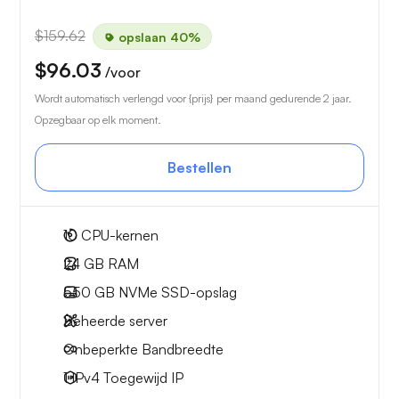
$159.62
opslaan 40%
$96.03
/voor
Wordt automatisch verlengd voor {prijs} per maand gedurende 2 jaar.
Opzegbaar op elk moment.
Bestellen
10
CPU-kernen
24 GB
RAM
550 GB
NVMe SSD-opslag
Beheerde server
Onbeperkte
Bandbreedte
1 IPv4
Toegewijd IP