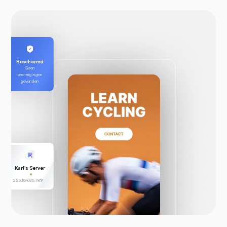
Beschermd
Geen
bedreigingen
gevonden
Karl's Server
255.189.85.19