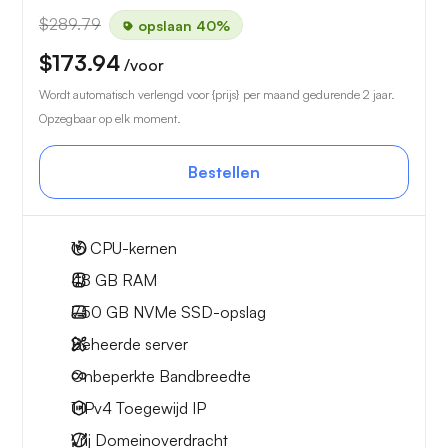
$289.79
opslaan 40%
$173.94
/voor
Wordt automatisch verlengd voor {prijs} per maand gedurende 2 jaar.
Opzegbaar op elk moment.
Bestellen
16
CPU-kernen
48 GB
RAM
750 GB
NVMe SSD-opslag
Beheerde server
Onbeperkte
Bandbreedte
1 IPv4
Toegewijd IP
Vrij
Domeinoverdracht