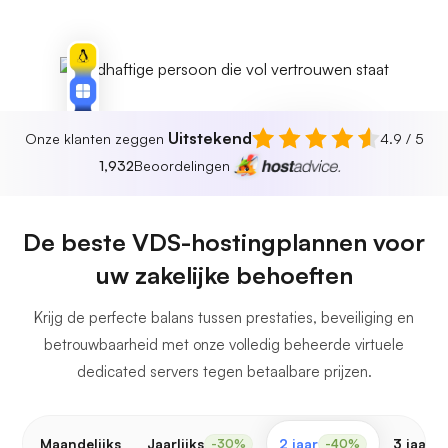
Uitstekend
Onze klanten zeggen
4.9 / 5
1,932
Beoordelingen
100%
Bedrijfstijd
De beste VDS-hostingplannen voor
Snelheid
99.1
uw zakelijke behoeften
Krijg de perfecte balans tussen prestaties, beveiliging en
betrouwbaarheid met onze volledig beheerde virtuele
dedicated servers tegen betaalbare prijzen.
Maandelijks
Jaarlijks
2 jaar
3 jaar
-30%
-40%
-