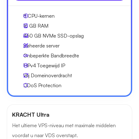
8
CPU-kernen
16 GB
RAM
450 GB
NVMe SSD-opslag
Beheerde server
Onbeperkte
Bandbreedte
1 IPv4
Toegewijd IP
Vrij
Domeinoverdracht
DDoS Protection
KRACHT Ultra
Het ultieme VPS-niveau met maximale middelen
voordat u naar VDS overstapt.