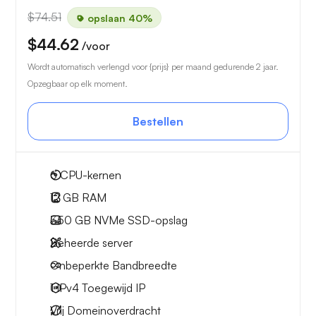
$74.51
opslaan 40%
$44.62
/voor
Wordt automatisch verlengd voor {prijs} per maand gedurende 2 jaar.
Opzegbaar op elk moment.
Bestellen
6
CPU-kernen
12 GB
RAM
350 GB
NVMe SSD-opslag
Beheerde server
Onbeperkte
Bandbreedte
1 IPv4
Toegewijd IP
Vrij
Domeinoverdracht