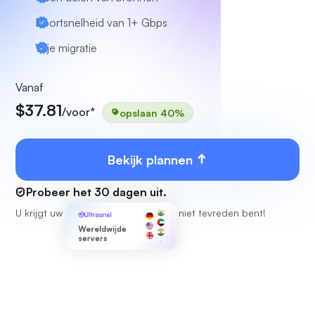
Poortsnelheid van 1+ Gbps
Vrije migratie
Vanaf
$37.81
/voor*
opslaan 40%
Bekijk plannen
Probeer het 30 dagen uit.
U krijgt uw geld volledig terug als u niet tevreden bent!
Ultrasnel
Wereldwijde
servers