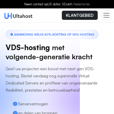
Kies een plan
Neem contact op
US dollar
$
Dutch
Nederlands
KLANTGEBIED
AANBIEDING: KRIJG 40% KORTING OP VDS-HOSTING
VDS-hosting
met
volgende-generatie kracht
Geef uw projecten een boost met next-gen VDS-
hosting. Bestel vandaag nog supersnelle Virtual
Dedicated Servers en profiteer van ongeëvenaarde
flexibiliteit, prestaties en betrouwbaarheid!
5x Serververmogen
Geen delen van bronnen