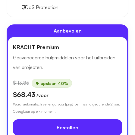
DDoS Protection
Aanbevolen
KRACHT Premium
Geavanceerde hulpmiddelen voor het uitbreiden
van projecten.
$113.85
opslaan 40%
$68.43
/voor
Wordt automatisch verlengd voor {prijs} per maand gedurende 2 jaar.
Opzegbaar op elk moment.
Bestellen