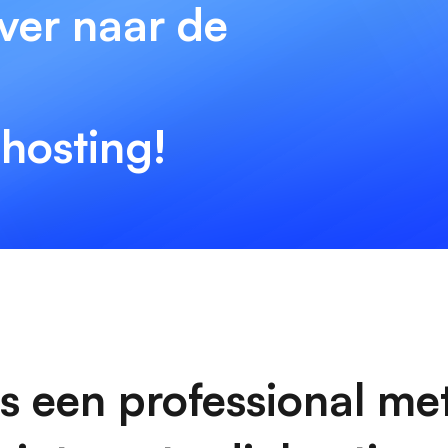
over naar de
ohosting!
s een professional me