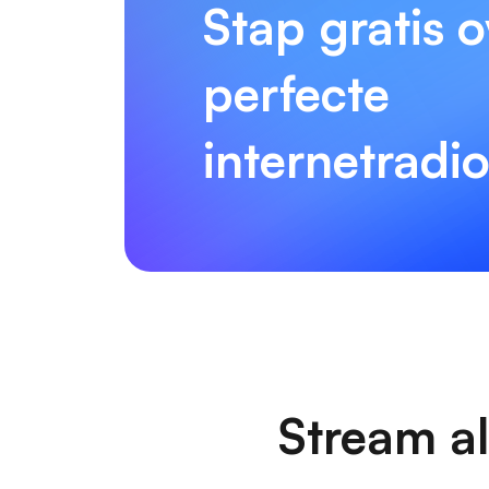
Stap gratis 
perfecte
internetradi
Stream al