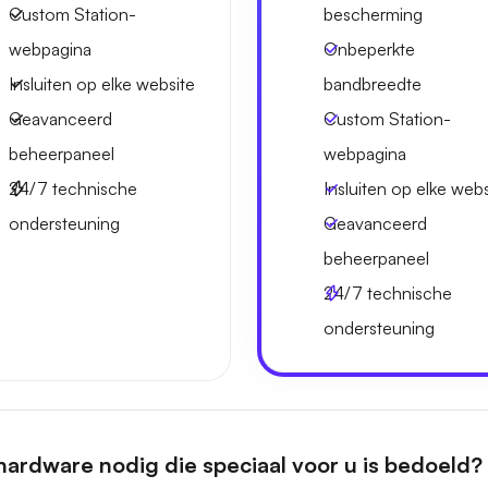
Custom Station-
bescherming
webpagina
Onbeperkte
Insluiten op elke website
bandbreedte
Geavanceerd
Custom Station-
beheerpaneel
webpagina
24/7 technische
Insluiten op elke webs
ondersteuning
Geavanceerd
beheerpaneel
24/7 technische
ondersteuning
hardware nodig die speciaal voor u is bedoeld?