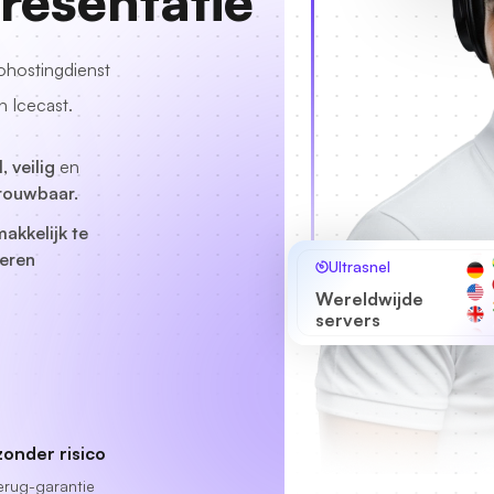
resentatie
iohostingdienst
n Icecast.
, veilig
en
rouwbaar.
akkelijk te
eren
Ultrasnel
Wereldwijde
servers
zonder risico
erug-garantie