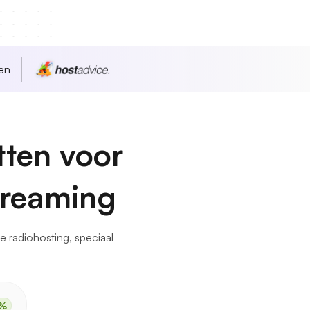
en
tten voor
treaming
e radiohosting, speciaal
%