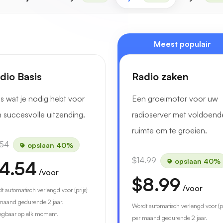
Meest populair
dio Basis
Radio zaken
es wat je nodig hebt voor
Een groeimotor voor uw
 succesvolle uitzending.
radioserver met voldoend
ruimte om te groeien.
.54
opslaan 40%
$14.99
opslaan 40%
4.54
/voor
$8.99
/voor
t automatisch verlengd voor {prijs}
maand gedurende 2 jaar.
Wordt automatisch verlengd voor {pr
gbaar op elk moment.
per maand gedurende 2 jaar.