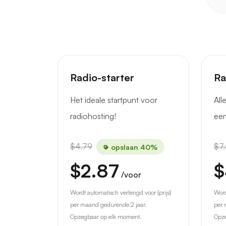
Radio-starter
Ra
Het ideale startpunt voor
All
radiohosting!
een
$4.79
$7
opslaan 40%
$2.87
$
/voor
Wordt automatisch verlengd voor {prijs}
Word
per maand gedurende 2 jaar.
per 
Opzegbaar op elk moment.
Opze