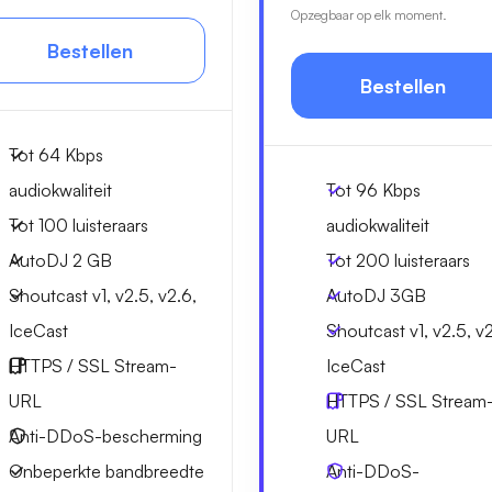
Opzegbaar op elk moment.
Bestellen
Bestellen
Tot 64 Kbps
audiokwaliteit
Tot 96 Kbps
Tot 100 luisteraars
audiokwaliteit
AutoDJ 2 GB
Tot 200 luisteraars
Shoutcast v1, v2.5, v2.6,
AutoDJ 3GB
IceCast
Shoutcast v1, v2.5, v2
HTTPS / SSL Stream-
IceCast
URL
HTTPS / SSL Stream
Anti-DDoS-bescherming
URL
Onbeperkte bandbreedte
Anti-DDoS-