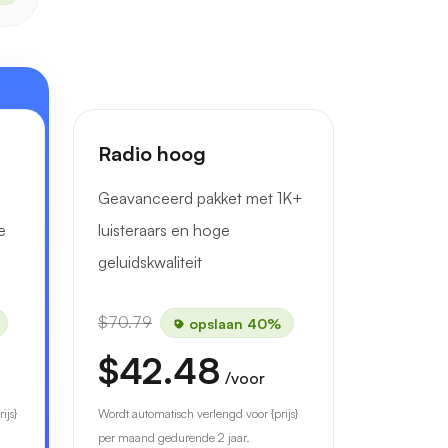
Radio hoog
Geavanceerd pakket met 1K+
e
luisteraars en hoge
geluidskwaliteit
$70.79
opslaan 40%
$42.48
/voor
ijs}
Wordt automatisch verlengd voor {prijs}
per maand gedurende 2 jaar.