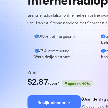
Internetradiop
Breng je radiostation online met een online rad
van Ultahost. Stream naadloos met Shoutcast e
99,99% uptime
garantie
Snel
bet
24/7
Automatisering,
Gem
Wereldwijde stroom
beh
Vanaf
$2.87
/voor*
opslaan 40%
Aan de slag 
Bekijk plannen
30 dagen geld-t