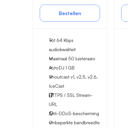
Bestellen
Tot 64 Kbps
audiokwaliteit
Maximaal 50 luisteraars
AutoDJ 1 GB
Shoutcast v1, v2.5, v2.6,
IceCast
HTTPS / SSL Stream-
URL
Anti-DDoS-bescherming
Onbeperkte bandbreedte