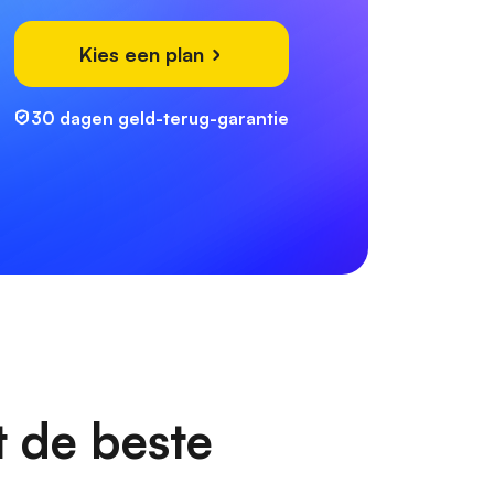
Kies een plan
30 dagen geld-terug-garantie
t de beste