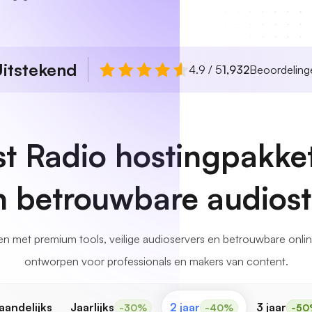
itstekend
4.9 / 5
1,932
Beoordeling
t Radio hostingpakke
en betrouwbare audios
n met premium tools, veilige audioservers en betrouwbare onlin
ontworpen voor professionals en makers van content.
aandelijks
Jaarlijks
2 jaar
3 jaar
-30%
-40%
-50