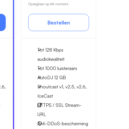
Opzegbaar op elk moment.
Bestellen
Tot 128 Kbps
audiokwaliteit
Tot 1000 luisteraars
AutoDJ 12 GB
.6,
Shoutcast v1, v2.5, v2.6,
IceCast
-
HTTPS / SSL Stream-
URL
Anti-DDoS-bescherming