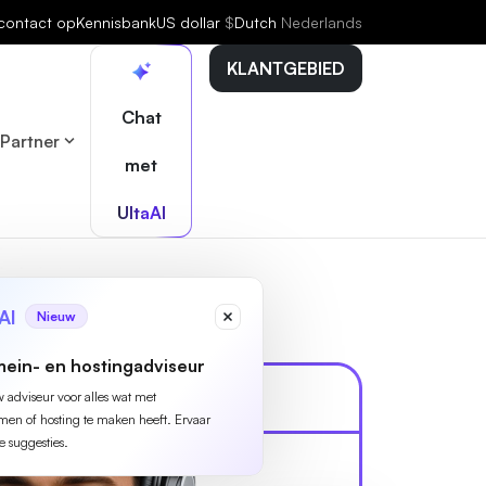
contact op
Kennisbank
US dollar
$
Dutch
Nederlands
KLANTGEBIED
Chat
Partner
met
UltaAI
AI
Nieuw
ein- en hostingadviseur
w adviseur voor alles wat met
n of hosting te maken heeft. Ervaar
e suggesties.