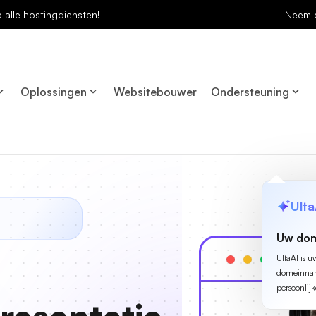
p alle hostingdiensten!
Neem 
Oplossingen
Websitebouwer
Ondersteuning
Ulta
Uw dom
UltaAI is u
domeinname
persoonlijk