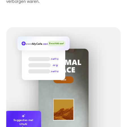
verborgen waren.
www
MyCafe
.com
Beschikbaar!
.netto
.org
.netto
Suggesties met
UltaAI