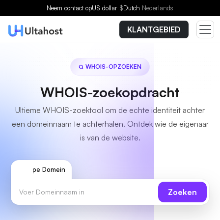
Neem contact op
US dollar
$
Dutch
Nederlands
KLANTGEBIED
WHOIS-OPZOEKEN
WHOIS-zoekopdracht
Ultieme WHOIS-zoektool om de echte identiteit achter
een domeinnaam te achterhalen. Ontdek wie de eigenaar
is van de website.
Type Domein
Zoeken