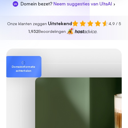
Domein bezet?
Neem suggesties van UltaAI
Uitstekend
Onze klanten zeggen
4.9 / 5
1,932
Beoordelingen
Domeininformatie
achterhalen