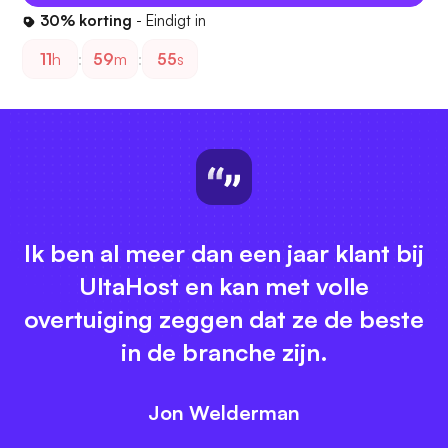
30% korting
- Eindigt in
11
h
:
59
m
:
54
s
Ik ben al meer dan een jaar klant bij
UltaHost en kan met volle
overtuiging zeggen dat ze de beste
in de branche zijn.
Jon Welderman