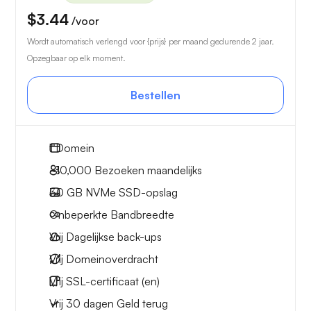
$3.44
/voor
Wordt automatisch verlengd voor {prijs} per maand gedurende 2 jaar.
Opzegbaar op elk moment.
Bestellen
1
Domein
~10,000
Bezoeken maandelijks
30 GB
NVMe SSD-opslag
Onbeperkte
Bandbreedte
Vrij
Dagelijkse back-ups
Vrij
Domeinoverdracht
Vrij
SSL-certificaat (en)
Vrij
30 dagen
Geld terug