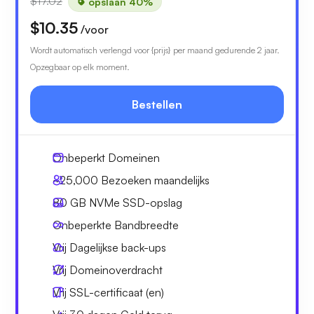
$17.02
opslaan 40%
$10.35
/voor
Wordt automatisch verlengd voor {prijs} per maand gedurende 2 jaar.
Opzegbaar op elk moment.
Bestellen
Onbeperkt
Domeinen
~25,000
Bezoeken maandelijks
80 GB
NVMe SSD-opslag
Onbeperkte
Bandbreedte
Vrij
Dagelijkse back-ups
Vrij
Domeinoverdracht
Vrij
SSL-certificaat (en)