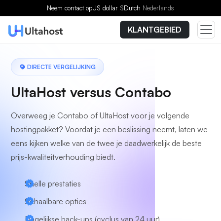
Neem contact op
US dollar
$
Dutch
Nederlands
KLANTGEBIED
DIRECTE VERGELIJKING
UltaHost versus Contabo
Overweeg je Contabo of UltaHost voor je volgende
hostingpakket? Voordat je een beslissing neemt, laten we
eens kijken welke van de twee je daadwerkelijk de beste
prijs-kwaliteitverhouding biedt.
Snelle prestaties
Schaalbare opties
Dagelijkse back-ups (cyclus van 24 uur)