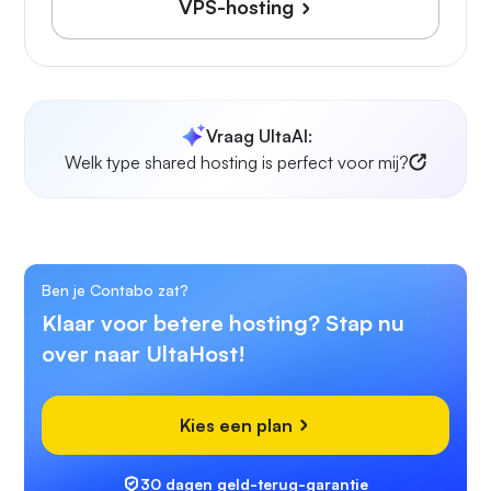
VPS-hosting
Vraag UltaAI:
Welk type shared hosting is perfect voor mij?
Ben je Contabo zat?
Klaar voor betere hosting? Stap nu
over naar UltaHost!
Kies een plan
30 dagen geld-terug-garantie