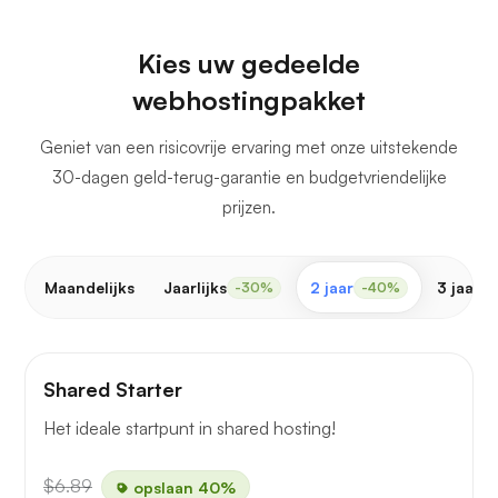
Kies uw gedeelde
webhostingpakket
Geniet van een risicovrije ervaring met onze uitstekende
30-dagen geld-terug-garantie en budgetvriendelijke
prijzen.
Maandelijks
Jaarlijks
2 jaar
3 jaar
-30%
-40%
-
Shared Starter
Het ideale startpunt in shared hosting!
$6.89
opslaan 40%