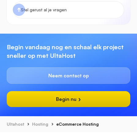
Begin vandaag nog en schaal elk project
sneller op met UltaHost
Neem contact op
Begin nu
Ultahost
Hosting
eCommerce Hosting