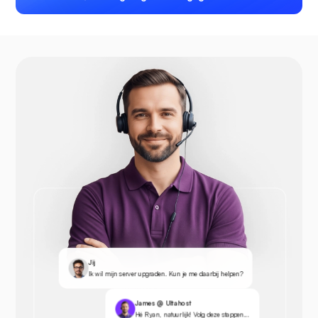
Jij
Ik wil mijn server upgraden. Kun je me daarbij helpen?
James @ Ultahost
Hé Ryan, natuurlijk! Volg deze stappen...