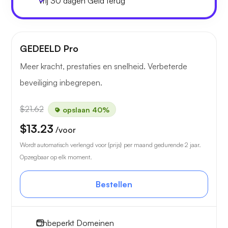
Vrij
30 dagen
Geld terug
GEDEELD Pro
Meer kracht, prestaties en snelheid. Verbeterde
beveiliging inbegrepen.
$21.62
opslaan 40%
$13.23
/voor
Wordt automatisch verlengd voor {prijs} per maand gedurende 2 jaar.
Opzegbaar op elk moment.
Bestellen
Onbeperkt
Domeinen