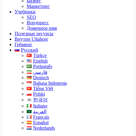
Бизнес
Маркетинг
Учебники
SEO
Вордпресс
Доменное имя
Полезные ресурсы
Внутри Ultahost
Гейминг
Русский
Türkçe
English
Português
فارسی
Deutsch
Bahasa Indonesia
Tiếng Việt
Polski
한국어
Italiano
العربية
Français
Español
Nederlands