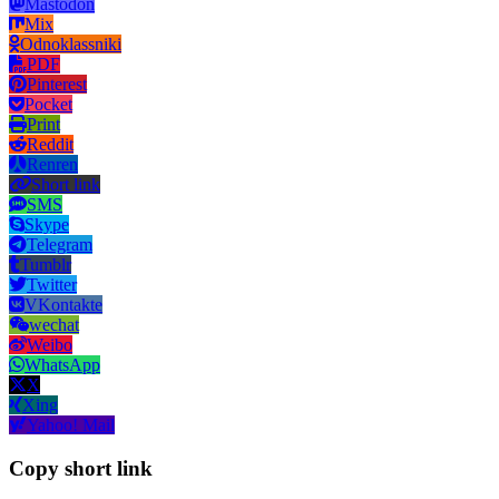
Mastodon
Mix
Odnoklassniki
PDF
Pinterest
Pocket
Print
Reddit
Renren
Short link
SMS
Skype
Telegram
Tumblr
Twitter
VKontakte
wechat
Weibo
WhatsApp
X
Xing
Yahoo! Mail
Copy short link