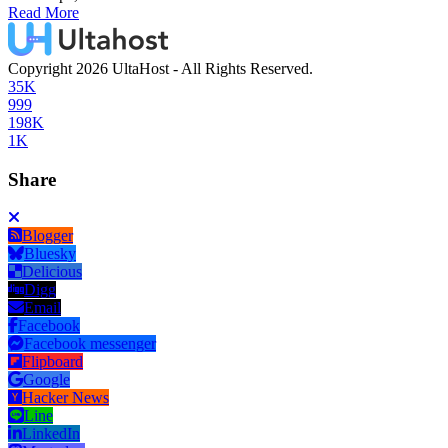
Read More
Copyright 2026 UltaHost - All Rights Reserved.
35K
999
198K
1K
Share
Blogger
Bluesky
Delicious
Digg
Email
Facebook
Facebook messenger
Flipboard
Google
Hacker News
Line
LinkedIn