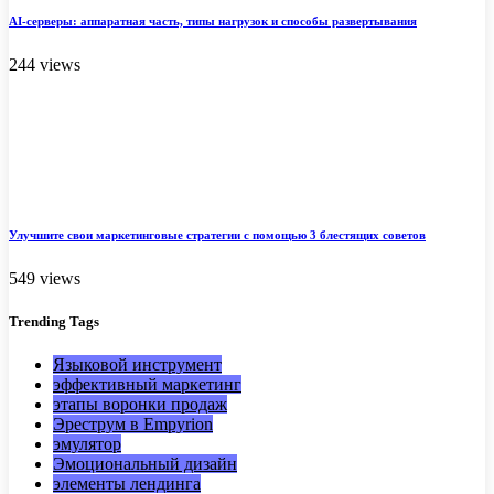
AI-серверы: аппаратная часть, типы нагрузок и способы развертывания
244 views
Улучшите свои маркетинговые стратегии с помощью 3 блестящих советов
549 views
Trending
Tags
Языковой инструмент
эффективный маркетинг
этапы воронки продаж
Эреструм в Empyrion
эмулятор
Эмоциональный дизайн
элементы лендинга